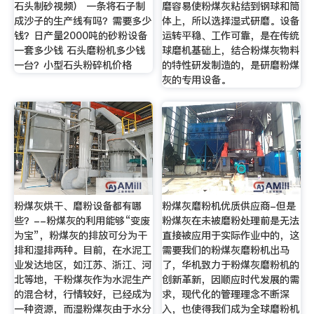
石头制砂视频） 一条将石子制
磨容易使粉煤灰粘结到钢球和筒
成沙子的生产线有吗？需要多少
体上，所以选择湿式研磨。设备
钱？日产量2000吨的砂粉设备
运转平稳、工作可靠，是在传统
一套多少钱 石头磨粉机多少钱
球磨机基础上，结合粉煤灰物料
一台？小型石头粉碎机价格
的特性研发制造的，是研磨粉煤
灰的专用设备。
粉煤灰烘干、磨粉设备都有哪
粉煤灰磨粉机优质供应商-但是
些？--粉煤灰的利用能够“变废
粉煤灰在未被磨粉处理前是无法
为宝”，粉煤灰的排放可分为干
直接被应用于实际作业中的，这
排和湿排两种。目前，在水泥工
需要我们的粉煤灰磨粉机出马
业发达地区，如江苏、浙江、河
了，华机致力于粉煤灰磨粉机的
北等地，干粉煤灰作为水泥生产
创新革新，因顺应时代发展的需
的混合材，行情较好，已经成为
求，现代化的管理理念不断深
一种资源，而湿粉煤灰由于水分
入，也使得我们成为全球磨粉机