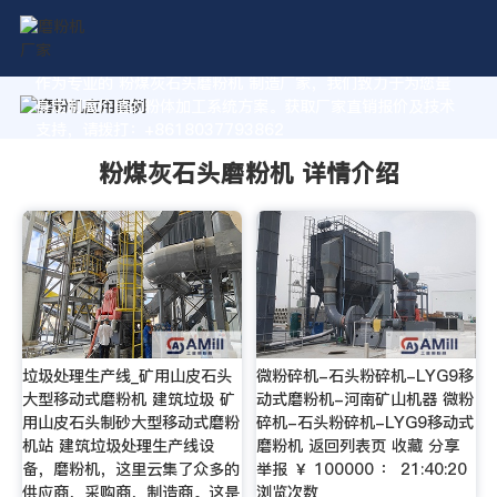
作为专业的 粉煤灰石头磨粉机 制造厂家，我们致力于为您量
身定制高价值的粉体加工系统方案。获取厂家直销报价及技术
支持，请拨打：+8618037793862
粉煤灰石头磨粉机 详情介绍
垃圾处理生产线_矿用山皮石头
微粉碎机-石头粉碎机-LYG9移
大型移动式磨粉机 建筑垃圾 矿
动式磨粉机-河南矿山机器 微粉
用山皮石头制砂大型移动式磨粉
碎机-石头粉碎机-LYG9移动式
机站 建筑垃圾处理生产线设
磨粉机 返回列表页 收藏 分享
备，磨粉机，这里云集了众多的
举报 ￥ 100000 ： 21:40:20
供应商，采购商，制造商。这是
浏览次数