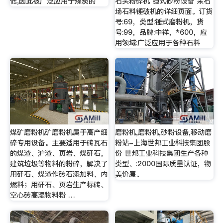
低,因此被广泛应用于煤炭的
石头粉碎机 锤式砂粉设备 采石
场石料锤破机的详细页面。订货
号:69，类型:锤式磨粉机，货
号:99，品牌:中祥，*600，应
用领域:广泛应用于各种石料
煤矿磨粉机矿磨粉机属于高产细
磨粉机,磨粉机,砂粉设备,移动磨
碎专用设备。主要适用于砖瓦石
粉站-上海世邦工业科技集团股
的煤渣、沪渣、页岩、煤矸石，
份 世邦工业科技集团生产各种
建筑垃圾等物料的粉碎，解决了
类型、:2000国际质量认证，物
用矸石、煤渣作砖石添加料、内
美价廉。
燃料；用矸石、页岩生产标砖、
空心砖高湿物料粉 …