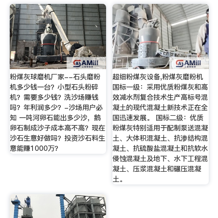
粉煤灰球磨机厂家--石头磨粉
超细粉煤灰设备,粉煤灰磨粉机
机多少钱一台？小型石头粉碎
国标一级：采用优质粉煤灰和高
机？需要多少钱？洗沙场赚钱
效减水剂复合技术生产高标号混
吗？年利润多少？-沙场用户必
凝土的现代混凝土新技术正在全
知 一吨河卵石能出多少沙，鹅
国迅速发展。 国标二级：优质
卵石制成沙子成本高不高？现在
粉煤灰特别适用于配制泵送混凝
沙石生意好做吗？投资沙石料生
土、大体积混凝土、抗渗结构混
意能赚1000万？
凝土、抗硫酸盐混凝土和抗软水
侵蚀混凝土及地下、水下工程混
凝土、压浆混凝土和碾压混凝
土。