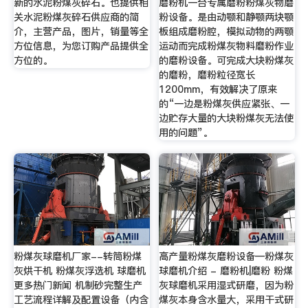
新的水泥粉煤灰碎石。也提供相
磨粉机一台专属磨粉粉煤灰物磨
关水泥粉煤灰碎石供应商的简
粉设备。是由动颚和静颚两块颚
介，主营产品，图片，销量等全
板组成磨粉腔，模拟动物的两颚
方位信息，为您订购产品提供全
运动而完成粉煤灰物料磨粉作业
方位的。
的磨粉设备。可完成大块粉煤灰
的磨粉，磨粉粒径宽长
1200mm，有效解决了原来
的“一边是粉煤灰供应紧张、一
边贮存大量的大块粉煤灰无法使
用的问题”。
粉煤灰球磨机厂家--转筒粉煤
高产量粉煤灰磨粉设备—粉煤灰
灰烘干机 粉煤灰浮选机 球磨机
球磨机介绍 - 磨粉机|磨粉 粉煤
更多热门新闻 机制砂完整生产
灰球磨机采用湿式研磨，因为粉
工艺流程详解及配置设备（内含
煤灰本身含水量大，采用干式研