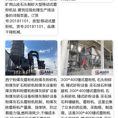
矿用山皮石头制砂大型移动式磨
粉机站 建筑垃圾处理生产线设
备的详细页面。订货
号:20181101，类型:移动式磨
粉机，货号:20181101，品牌:
千翔机械，
西宁粉煤灰磨粉机粉煤灰粉碎机
300*400锤式磨粉机 石头粉碎
粉煤灰矿石粉碎机粉煤灰设备粉
机 锤式砂粉设备 采石场石料锤
煤灰物料粉磨机粉煤灰碎矿设备
破机 300*400锤式磨粉机 石
粉煤灰碎石设备粉煤灰制砂设备
头粉碎机 锤式砂粉设备 采石场
粉煤灰石头磨粉机机制。粉煤灰
石料锤破机，磨粉机，这里云集
砖磨粉机产量高、效率快、抗过
了众多的供应商，采购商，制造
载能力强,燃料消耗少,干燥成本
商。这是300*400锤式磨粉机