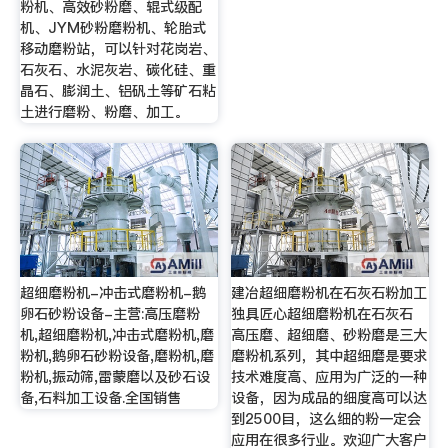
粉机、高效砂粉磨、辊式级配
机、JYM砂粉磨粉机、轮胎式
移动磨粉站，可以针对花岗岩、
石灰石、水泥灰岩、碳化硅、重
晶石、膨润土、铝矾土等矿石粘
土进行磨粉、粉磨、加工。
超细磨粉机-冲击式磨粉机-鹅
建冶超细磨粉机在石灰石粉加工
卵石砂粉设备-主营:高压磨粉
独具匠心超细磨粉机在石灰石
机,超细磨粉机,冲击式磨粉机,磨
高压磨、超细磨、砂粉磨是三大
粉机,鹅卵石砂粉设备,磨粉机,磨
磨粉机系列，其中超细磨是要求
粉机,振动筛,雷蒙磨以及砂石设
技术难度高、应用为广泛的一种
备,石料加工设备.全国销售
设备，因为成品的细度高可以达
到2500目，这么细的粉一定会
应用在很多行业。欢迎广大客户