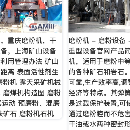
机，重庆磨粉机，干
磨粉机 - 磨粉设备 
设备，上海矿山设备
重型设备官网产品简
利用管理办法 矿山
机，适用于磨粉中
距离 表面活性剂生
的各种矿石和岩石。
磨粉机 露天采矿机械
可靠,生产效率高,调
 磨煤机构造图 磨粉
经济等特点。其弹
旋摆运动 预磨粉、混磨
是过载保护装置,可
铁矿石 磨粉机石机
通过磨粉腔而不危
干油或水两种密封形