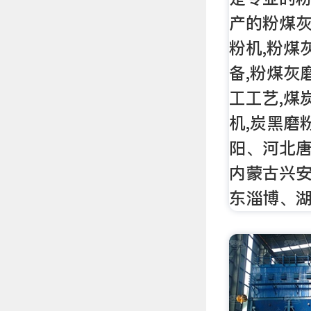
产的粉煤灰
粉机,粉煤
备,粉煤灰
工工艺,煤
机,炭黑磨
阳、河北
内蒙古兴
东淄博、