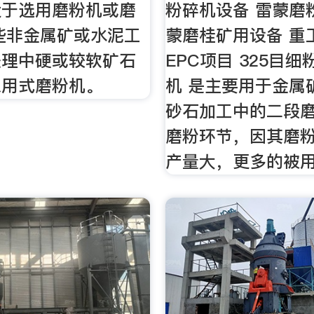
适于选用磨粉机或磨
粉碎机设备 雷蒙磨
些非金属矿或水泥工
蒙磨桂矿用设备 重
处理中硬或较软矿石
EPC项目 325目细
采用式磨粉机。
机 是主要用于金属
砂石加工中的二段
磨粉环节，因其磨
产量大，更多的被