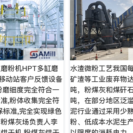
磨粉机HPT多缸磨
水渣微粉工艺我国
移动站客户反馈设备
矿渣等工业废弃物达
粉磨细度完全符合一
吨，粉煤灰和煤矸石
准,粉体收集完全符
吨，在部分地区泛滥
保标准,完全实现绿色
泥行业通过采用少
。粉煤灰场负责人李
粉、低成本水泥生
烘干机,粉煤灰烘干
以限度的消耗电力