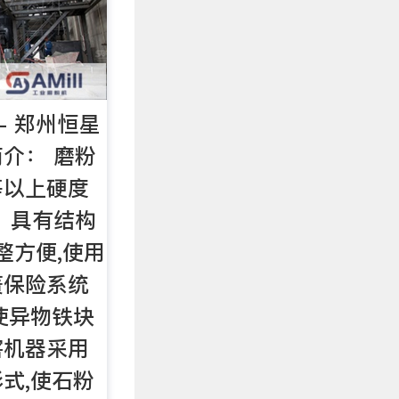
- 郑州恒星
介： 磨粉
等以上硬度
 具有结构
整方便,使用
簧保险系统
使异物铁块
害机器采用
式,使石粉