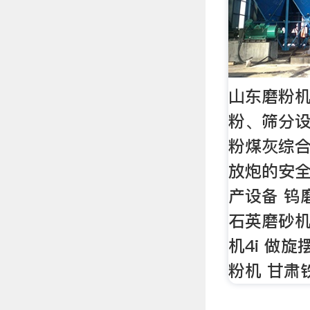
山东磨粉
粉、筛分
粉煤灰综合
放炮的安全
产设备 钨
石英磨砂机
机4i 做
粉机 甘肃