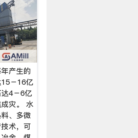
每年产生的
15－16亿
达4－6亿
成灾。 水
熟料、多微
产技术，可
、冶金、煤