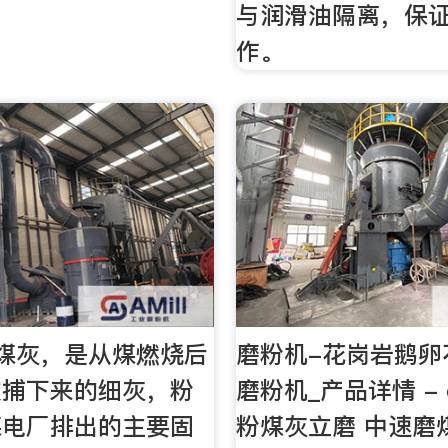
与润滑油隔离，保
作。
煤灰，是从煤燃烧后
磨粉机-花岗岩鹅卵
收捕下来的细灰，粉
磨粉机_产品详情 - c
煤电厂排出的主要固
粉煤灰立磨 中速磨