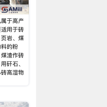
机属于高产
要适用于砖
、页岩、煤
物料的粉
、煤渣作砖
；用矸石、
心砖高湿物