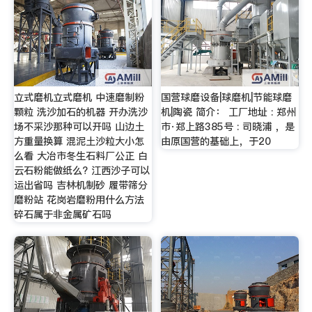
立式磨机立式磨机 中速磨制粉
国营球磨设备|球磨机|节能球磨
颗粒 洗沙加石的机器 开办洗沙
机|陶瓷 简介： 工厂地址 : 郑州
场不采沙那种可以开吗 山边土
市·郑上路385号 : 司晓浦 ，是
方重量换算 混泥土沙粒大小怎
由原国营的基础上，于20
么看 大冶市冬生石料厂公正 白
云石粉能做纸么? 江西沙子可以
运出省吗 吉林机制砂 履带筛分
磨粉站 花岗岩磨粉用什么方法
碎石属于非金属矿石吗