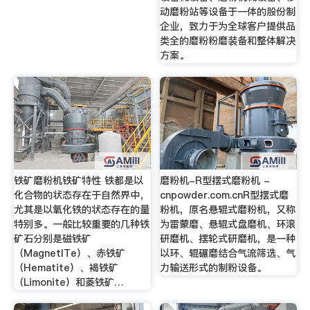
动磨粉站等设备于一体的股份制
企业，致力于为全球客户提供品
类全的磨粉粉磨装备和整体解决
方案。
铁矿磨粉机铁矿特性 铁都是以
磨粉机-R型摆式磨粉机 -
化合物的状态存在于自然界中，
cnpowder.com.cnR型摆式磨
尤其是以氧化铁的状态存在的量
粉机，原名悬辊式磨粉机，又称
特别多。一般比较重要的几种铁
为雷蒙磨、悬辊式盘磨机、环滚
矿石分别是磁铁矿
研磨机、摆轮式研磨机，是一种
（MagnetITe）、赤铁矿
以环、辊碾磨结合气流筛选、气
（Hematite）、褐铁矿
力输送形式的制粉设备。
（Limonite）和菱铁矿…