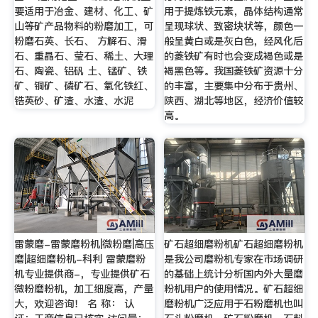
要适用于冶金、建材、化工、矿
用于提炼铁元素，晶体结构通常
山等矿产品物料的粉磨加工，可
呈现球状、致密块状等，颜色一
粉磨石英、长石、 方解石、滑
般呈黄白或是灰白色，经风化后
石、重晶石、莹石、稀土、大理
的菱铁矿有时也会变成褐色或是
石、陶瓷、铝矾 土、锰矿、铁
褐黑色等。我国菱铁矿资源十分
矿、铜矿、磷矿石、氧化铁红、
的丰富，主要集中分布于贵州、
锆英砂、矿渣、水渣、水泥
陕西、湖北等地区，经济价值较
高。
雷蒙磨-雷蒙磨粉机|微粉磨|高压
矿石超细磨粉机矿石超细磨粉机
磨|超细磨粉机-科利 雷蒙磨粉
是我公司磨粉机专家在市场调研
机专业提供商-，专业提供矿石
的基础上统计分析国内外大量磨
微粉磨粉机，加工细度高，产量
粉机用户的使用情况。矿石超细
大，欢迎咨询！ 名 称： 认
磨粉机广泛应用于石粉磨机也叫