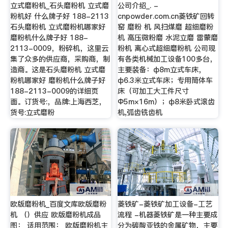
立式磨粉机_石头磨粉机 立式磨
公司介绍_. -
粉机好 什么牌子好 188-2113
cnpowder.com.cn菱铁矿回转
石头磨粉机 立式磨粉机哪家好
窑 磨粉 机 风扫煤磨 超细磨粉
磨粉机什么牌子好 188-
机 高压微粉磨 水泥立磨 雷蒙磨
2113-0009，粉碎机，这里云
粉机 离心式超细磨粉机 公司现
集了众多的供应商，采购商，制
有各类机械加工设备100多台，
造商。这是石头磨粉机 立式磨
主要装备：ф8m立式车床，
粉机哪家好 磨粉机什么牌子好
ф6.3米立式车床；专用筒体车
188-2113-0009的详细页
床（可加工大工件尺寸
面。订货号:，品牌:上海西芝，
Φ5m×16m）；ф8米卧式滚齿
货号:立式磨粉
机,弧齿铣齿机
欧版磨粉机_百度文库欧版磨粉
菱铁矿-菱铁矿加工设备-工艺
机 （）供应 欧版磨粉机成品
流程 -机器菱铁矿是一种主要成
图： 适用范围： 欧版磨粉机主
分为碳酸亚铁的金属矿物，主要