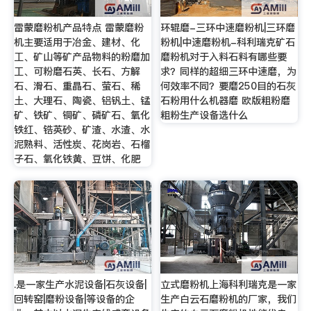
雷蒙磨粉机产品特点 雷蒙磨粉
环辊磨-三环中速磨粉机|三环磨
机主要适用于冶金、建材、化
粉机|中速磨粉机-科利瑞克矿石
工、矿山等矿产品物料的粉磨加
磨粉机对于入料石料有哪些要
工、可粉磨石英、长石、方解
求？同样的超细三环中速磨，为
石、滑石、重晶石、萤石、稀
何效率不同？要磨250目的石灰
土、大理石、陶瓷、铝钒土、锰
石粉用什么机器磨 欧版粗粉磨
矿、铁矿、铜矿、磷矿石、氧化
粗粉生产设备选什么
铁红、锆英砂、矿渣、水渣、水
泥熟料、活性炭、花岗岩、石榴
子石、氧化铁黄、豆饼、化肥
.是一家生产水泥设备|石灰设备|
立式磨粉机上海科利瑞克是一家
回转窑|磨粉设备|等设备的企
生产白云石磨粉机的厂家，我们