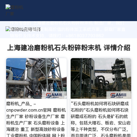
作为专业的 上海建冶磨粉机石头粉碎粉末机 制造厂家，我们
致力于为您量身定制高价值的粉体加工系统方案。获取厂家直
销报价及技术支持，请拨打：+8618037793862
上海建冶磨粉机石头粉碎粉末机 详情介绍
磨粉机_产品_ -
“石头磨粉机如何将石块研磨成
cnpowder.com.cn官网 磨粉机
石粉的"石头磨粉机如何将石块
生产厂家 砂粉设备生产厂家 磨
研磨成石粉的 石头是矿石的统
粉机生产厂家 石头磨粉设备 上
称，包括大理石、板岩、安山岩
海建冶 重工 新型高效砂粉设备
等上千种类型，不仅分布广泛，
工业磨粉机 中国粉体网 网上粉
而且用途广泛，石头磨粉机是用