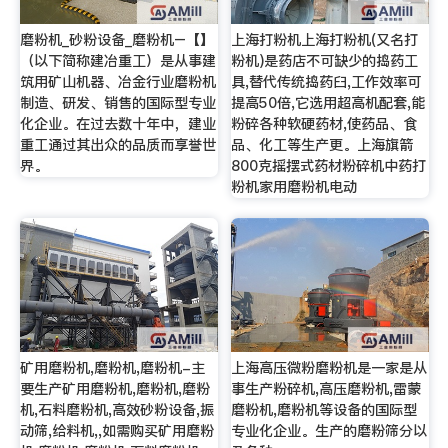
磨粉机_砂粉设备_磨粉机–【】
上海打粉机上海打粉机(又名打
（以下简称建冶重工）是从事建
粉机)是药店不可缺少的捣药工
筑用矿山机器、冶金行业磨粉机
具,替代传统捣药臼,工作效率可
制造、研发、销售的国际型专业
提高50倍,它选用超高机配套,能
化企业。在过去数十年中，建业
粉碎各种软硬药材,使药品、食
重工通过其出众的品质而享誉世
品、化工等生产更。上海旗箭
界。
800克摇摆式药材粉碎机中药打
粉机家用磨粉机电动
矿用磨粉机,磨粉机,磨粉机-主
上海高压微粉磨粉机是一家是从
要生产矿用磨粉机,磨粉机,磨粉
事生产粉碎机,高压磨粉机,雷蒙
机,石料磨粉机,高效砂粉设备,振
磨粉机,磨粉机等设备的国际型
动筛,给料机,,如需购买矿用磨粉
专业化企业。生产的磨粉筛分以