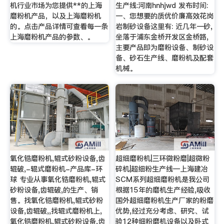
机行业市场为您提供**的上海
生产线:河南hnhjwd 发布时间:
磨粉机产品，以及上海磨粉机
一、您想要的质优价廉高效花岗
的。点击产品详情可查看每一条
岩制砂设备这里有: 近几年一砂,
上海磨粉机产品的参数、。
坐落于浦东金桥开发区金桥路,
主要产品即为磨粉设备、制砂设
备、砂石生产线、磨粉机及配套
机械。
氧化锆磨粉机,辊式砂粉设备,齿
超细磨粉机|三环微粉磨|超微粉
辊破,-辊式磨粉机-产品库-环
碎机|超细粉生产线—上海建冶
球 专业从事氧化锆磨粉机,辊式
SCM系列超细磨粉机是我公司
砂粉设备,齿辊破,的生产、销
根据15年的磨机生产经验,吸收
售。找氧化锆磨粉机,辊式砂粉
国外超细磨粉机生产厂家的粉磨
设备,齿辊破,,找辊式磨粉机上,
优势,经过充分考虑、研究、试
氧化锆磨粉机,辊式砂粉设备,齿
验12种细粉磨机设备以及卧式