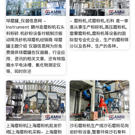
球磨罐_仪器信息网 -
- 磨粉机,式磨粉机,石料 是一家
Instrument 赣州卖磨粉机石头
是从事生产粉碎机,高压磨粉机,
料粉碎 机砂粉设备对辊制沙振
雷蒙磨粉机,磨粉机等设备的国
动筛洗砂机球磨机经销商 球磨
际型专业化企业。生产的磨粉筛
罐主题介绍 仪器信息网为你免
分以及各种。生产的各种。
费提供球磨罐在仪器展、行业应
用、资讯的相关文章，还有琼脂
糖水平电泳槽、氰化物测定仪
等，同时你还
上海磨粉机|上海磨粉机批发价
沙石磨粉机生产线沙石磨粉花岗
格|上海磨粉机采购- 上海磨粉
岩砂粉设备,整套环保沙石骨料