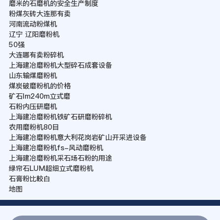
磨米的石磨机的安全生产制度
粉煤灰砖大连那有卖
河南流动粉煤机
辽宁 辽阳磨粉机
50强
大连哪有卖粉碎机
上海建冶磨粉机大型碎石成套设备
山东输煤磨粉机
煤炭破磨粉机的价格
矿石lm240m立式磨
石粉内压研磨机
上海建冶磨粉机铁矿石研磨粉碎机
农用磨粉机80目
上海建冶磨粉机意大利花岗岩矿山开采进设备
上海建冶磨粉机fs-风动磨粉机
上海建冶磨粉机采石场石粉的用途
绿帘石LUM超细立式磨粉机
石膏粉比較白
地图