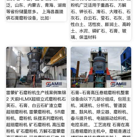
泛，山东、内蒙古、青海、湖南
粉机广泛适用于重晶石、方解
等省份储量居多。 上海昌磊提
石、钾长石、滑石、大理石、石
供石膏磨粉设备，比如：
灰石、白云石、莹石、石灰、活
性白土、活性炭、膨润土、高岭
土、水泥、磷矿石、石膏、玻
璃、保温材料
雷蒙矿石磨粉机生产线案例集锦
石膏-石膏高压悬辊磨粉机整套
2 天前HLMX超细立式磨粉机石
设备由以下几部分组成，包括主
英石、石膏、白云石矿渣立磨
机、减速机、分析机、管道装
超细磨粉机 雷蒙磨粉机，5R磨
置、鼓风机、除尘器、磨粉机、
粉机，磨粉机 纵摆系列磨粉机
畚斗提升机、电磁振动给料机、
超细磨粉机 矿石磨粉机 高压磨
电控系统。 工艺流程 石膏在高
粉机 矿石磨粉机 方解石雷蒙磨
压悬辊磨的主机中，磨辊是通过