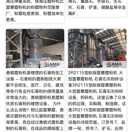
高压弹簧系统，使高压磨粉机比
滑石、重晶石、水镁石、生石
雷蒙磨粉机的粉磨物料范围更
灰、石膏、炉渣、磷酸盐等非金
广、粉磨粒度更细、粉磨效率也
属矿..
更高。
悬辊磨粉机是理想的石膏粉加工
3R2115型欧版雷蒙磨粉机 大
设备 - 石膏粉的磨制相信大家
型雷蒙磨粉机 石膏石灰粉碎设
都不会陌生，医疗、日化、建筑
备3R2115型欧版雷蒙磨粉机
等各行各业对石膏粉的使用量是
大型雷蒙磨粉机 石膏石灰粉碎
非常庞大的，悬辊磨粉机是磨制
设备，粉碎机，这里云集了众多
优质石膏粉的理想设备。 为什
的供应商，采购商，制造商。这
么这么说呢？相比起雷蒙磨，悬
是3R2115型欧版雷蒙磨粉机
辊式磨粉机对与石膏粉的磨制效
大型雷蒙磨粉机 石膏石灰粉碎
率更高，而且经过悬辊式磨机磨
设备的详细页面。订货号:7，品
制的石膏粉，在成品的精细度上
牌:一铭，货号:7，:矿石，应用