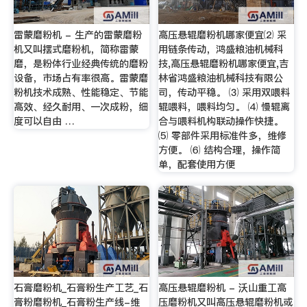
雷蒙磨粉机 - 生产的雷蒙磨粉
高压悬辊磨粉机哪家便宜⑵ 采
机又叫摆式磨粉机，简称雷蒙
用链条传动，鸿盛粮油机械科
磨，是粉体行业经典传统的磨粉
技,高压悬辊磨粉机哪家便宜,吉
设备，市场占有率很高。雷蒙磨
林省鸿盛粮油机械科技有限公
粉机技术成熟、性能稳定、节能
司，传动平稳。 ⑶ 采用双喂料
高效、经久耐用、一次成粉，细
辊喂料，喂料均匀。 ⑷ 慢辊离
度可以自由 …
合与喂料机构联动操作快捷。
⑸ 零部件采用标准件多，维修
方便。 ⑹ 结构合理，操作简
单，配套使用方便
石膏磨粉机_石膏粉生产工艺_石
高压悬辊磨粉机 - 沃山重工高
膏粉磨粉机_石膏粉生产线-维
压磨粉机又叫高压悬辊磨粉机或