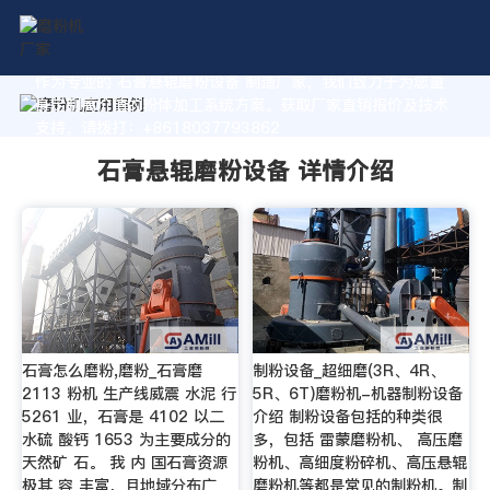
作为专业的 石膏悬辊磨粉设备 制造厂家，我们致力于为您量
身定制高价值的粉体加工系统方案。获取厂家直销报价及技术
支持，请拨打：+8618037793862
石膏悬辊磨粉设备 详情介绍
石膏怎么磨粉,磨粉_石膏磨
制粉设备_超细磨(3R、4R、
2113 粉机 生产线威震 水泥 行
5R、6T)磨粉机-机器制粉设备
5261 业，石膏是 4102 以二
介绍 制粉设备包括的种类很
水硫 酸钙 1653 为主要成分的
多，包括 雷蒙磨粉机、 高压磨
天然矿 石。 我 内 国石膏资源
粉机、高细度粉碎机、高压悬辊
极其 容 丰富，且地域分布广
磨粉机等都是常见的制粉机。制