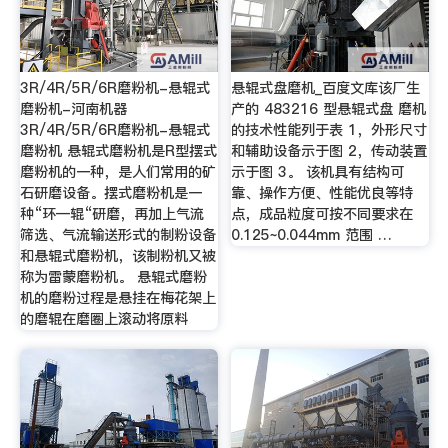
3R/4R/5R/6R磨粉机-悬辊式
悬辊式盘磨机_百度文库该厂生
磨粉机-河南机器
产的 483216 型悬辊式盘 磨机
3R/4R/5R/6R磨粉机-悬辊式
的技术性能列于表 1，外形尺寸
磨粉机 悬辊式磨粉机是R型摆式
和辅助设备示于图 2，传动装置
磨粉机的一种，是人们常用的矿
示于图 3。 该机具有结构可
石研磨设备。摆式磨粉机是一
靠、操作方便、性能优良等特
种“环—辊“研磨，再加上气流
点，成品粒度可按不同要求在
筛选、气流输送形式的制粉设备
0.125~0.044mm 范围 …
和悬辊式磨粉机，该制粉机又被
称为雷蒙磨粉机。 悬辊式磨粉
机的磨粉过程是悬挂在梅花架上
的磨辊在磨圈上滚动将原料