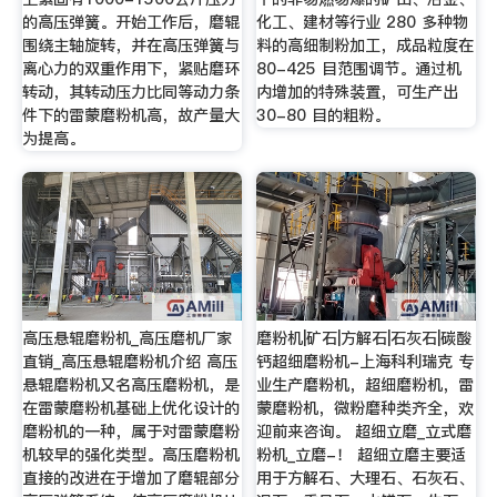
的高压弹簧。开始工作后，磨辊
化工、建材等行业 280 多种物
围绕主轴旋转，并在高压弹簧与
料的高细制粉加工，成品粒度在
离心力的双重作用下，紧贴磨环
80-425 目范围调节。通过机
转动，其转动压力比同等动力条
内增加的特殊装置，可生产出
件下的雷蒙磨粉机高，故产量大
30-80 目的粗粉。
为提高。
高压悬辊磨粉机_高压磨机厂家
磨粉机|矿石|方解石|石灰石|碳酸
直销_高压悬辊磨粉机介绍 高压
钙超细磨粉机-上海科利瑞克 专
悬辊磨粉机又名高压磨粉机，是
业生产磨粉机，超细磨粉机，雷
在雷蒙磨粉机基础上优化设计的
蒙磨粉机，微粉磨种类齐全，欢
磨粉机的一种，属于对雷蒙磨粉
迎前来咨询。 超细立磨_立式磨
机较早的强化类型。高压磨粉机
粉机_立磨-！ 超细立磨主要适
直接的改进在于增加了磨辊部分
用于方解石、大理石、石灰石、