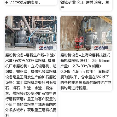
有了非常稳定的表现。
领域:矿业 化工 建材 冶金，生
产
磨粉机设备-磨粉生产线-矿渣/
磨粉机设备-上海粉磨科技摆式
水渣/石灰石/煤粉磨粉机-磨粉
悬辊磨粉机 进料： 25-55mm
机厂家磨粉机：立式辊磨机、超
产量： 2.7-83t/h 细度：
细磨、微粉磨、磨煤机等磨粉机
0.045-1.5mm 应用： 莫氏硬
设备是重工研发生产的矿石磨粉
度7级以下、含水量在6%以下
设备；重工磨粉机能够针对石灰
的各种非易燃易爆的脆性矿产物
石、滑石、矿渣、水渣、粉煤
料均可进行粉磨。
灰、煤粉等300多种矿石物料进
行磨粉研磨；重工为客户配置的
不同产量的磨粉生产线遍布国内
外很多城市；获取重工磨粉机资
料