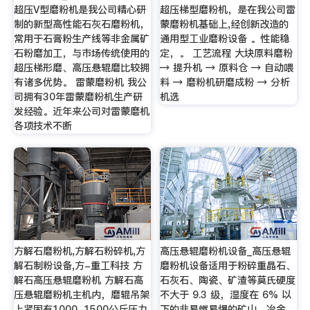
超压V型磨粉机是我公司精心研
超压梯型磨粉机，是在我公司雷
制的新型高性能石灰石磨粉机，
蒙磨粉机基础上,经创新改造的
常用于石膏粉生产线等非金属矿
通用型工业磨粉设备 。性能稳
石粉磨加工，与市场传统使用的
定，。 工艺流程 大块原料磨粉
超压梯形磨、高压悬辊磨比较拥
→ 提升机 → 原料仓 → 自动喂
有诸多优势。 雷蒙磨粉机 我公
料 → 磨粉机研磨成粉 → 分析
司拥有30年雷蒙磨粉机生产研
机选
发经验。近年来公司对雷蒙磨机
各项技术不断
方解石磨粉机,方解石粉碎机,方
高压悬辊磨粉机设备_高压悬辊
解石制粉设备,方-重工科技 方
磨粉机设备适用于粉碎重晶石、
解石高压悬辊磨粉机 方解石高
石灰石、陶瓷、矿渣等莫氏硬度
压悬辊磨粉机主机内，磨辊吊架
不大于 9.3 级，湿度在 6% 以
上紧固有1000-1500公斤压力
下的非易燃易爆的矿山、冶金、