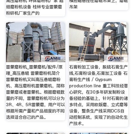
高压磨粉机 环保磨粉机厂家 超
横担轴悬挂在磨辊吊架上，磨辊
细磨粉机设备 桂林专业雷蒙磨
吊架
粉碎机厂家生产的
雷蒙磨粉机_雷蒙磨机/配件/原
石膏粉加工设备，脱硫石膏生产
理_高压悬辊 雷蒙磨粉机简介
线,石膏粉设备,石膏加工设备 石
雷蒙磨粉机又叫高压悬辊磨粉
膏粉生产线 / Gypsum
机、高压磨粉机雷蒙磨机，简称
production line 重工科技经潜
雷蒙磨或者雷蒙机。根据磨辊数
心研究，在30多年研发制粉设
量的不同，雷蒙磨粉机可以分为
备经验的基础上，针对石膏的诸
3R、4R、5R雷蒙磨，用户可以
多特点，采用欧版磨、立式磨等
根据所需产量和产品细度的不同
设备，整条生产线采用DCS自
选择适合自己的产品。
动控制系统，实现了的自动化生
产技术。