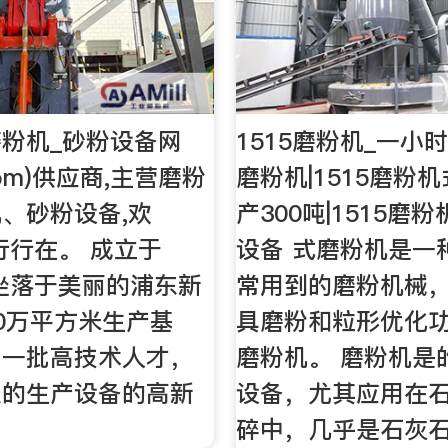
磨粉机_砂粉设备网
1515磨粉机_一小时
.Com)供应商,主营磨粉
磨粉机|1515磨粉
、砂粉设备,欢
产300吨|1515磨
,行行在。 成立于
设备 式磨粉机是一
，坐落于美丽的浦东新
常用到的磨粉机械
0万平方米生产基
具磨粉和粒形优化
了一批高技术人才，
磨粉机。 磨粉机是
业的生产设备的高新
设备，尤其应用在
。
碎中，几乎是石灰