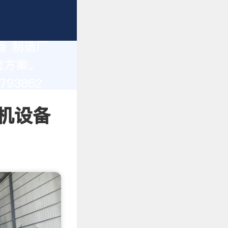
备 制造厂
统方案。
93862
机设备