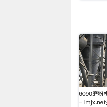
6090磨
- lmjx.