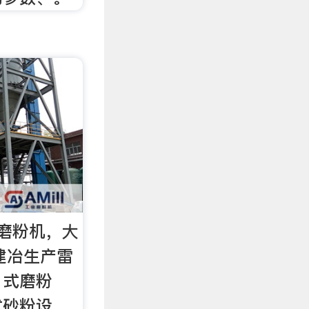
磨粉机，大
海建冶生产雷
、式磨粉
式砂粉设