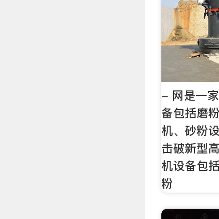
- 网是一
备包括磨
机、砂粉
击破新型
机设备包
粉