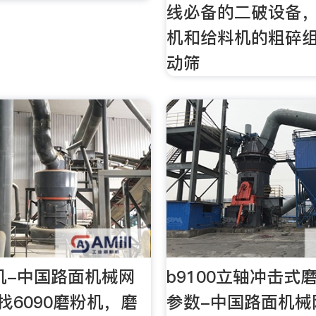
线必备的二破设备
机和给料机的粗碎
动筛
粉机-中国路面机械网
b9100立轴冲击式
net找6090磨粉机，磨
参数-中国路面机械网