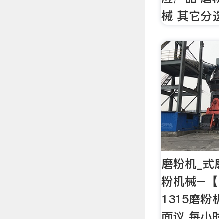
械 其它分
磨粉机_式
粉机械–【 
1315磨
面议 每小