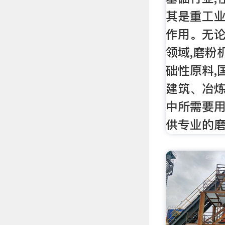
其是重工
作用。无论
领域,磨粉
础性原料,
建筑、冶
中所需要
供专业的