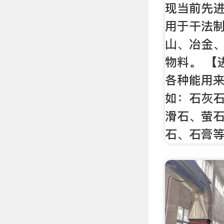
现当前先
用于干法
山、冶金
物料。 【
各种能用
如：石灰
滑石、萤
石、石膏