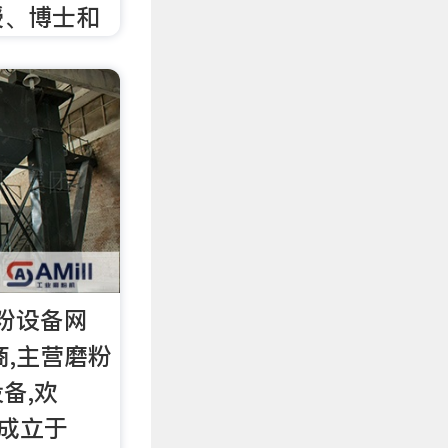
授、博士和
砂粉设备网
应商,主营磨粉
备,欢
 成立于