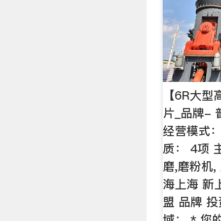
【6R大型
片_品牌-
经营模式：
质： 4项 
磨,磨粉机,
海上海 新
盟 品牌 投
域： * 您