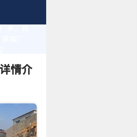
造厂家，我
。获取厂
2
 详情介