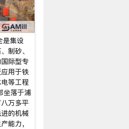
全是集设
石、制砂、
的国际型专
泛应用于铁
水电等工程
部坐落于浦
有八万多平
先进的机械
生产能力，