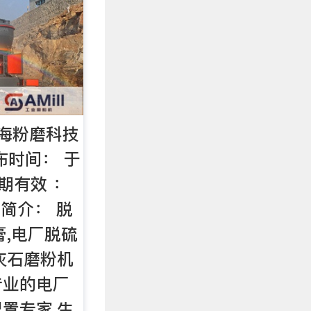
海粉磨科技
布时间： 于
期有效 ：
品简介： 脱
膏,电厂脱硫
灰石磨粉机
专业的电厂
置专家,生