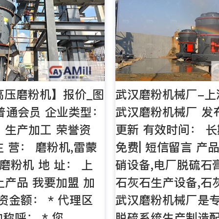
高压磨粉机】报价_图
武汉磨粉机械厂-上
 普通会员 企业类型：
武汉磨粉机械厂 发
 生产加工 荣誉资
更新 有效时间： 长
主 营： 磨粉机,雷蒙
免费| 短信留言 产
 磨粉机 地 址： 上
硝设备,电厂脱硫石
上产品 我要加盟 加
石灰石生产设备,石
资金额： * 代理区
武汉磨粉机械厂是
的称呼： * 您
脱硫系统生产制造配