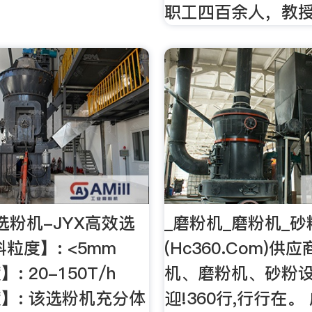
职工四百余人，教
选粉机-JYX高效选
_磨粉机_磨粉机_
粒度】: <5mm
(Hc360.Com)供
 20-150T/h
机、磨粉机、砂粉设
】: 该选粉机充分体
迎!360行,行行在。