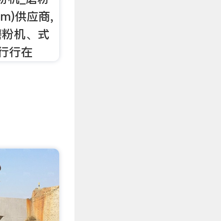
om)供应商,
磨粉机、式
,行行在