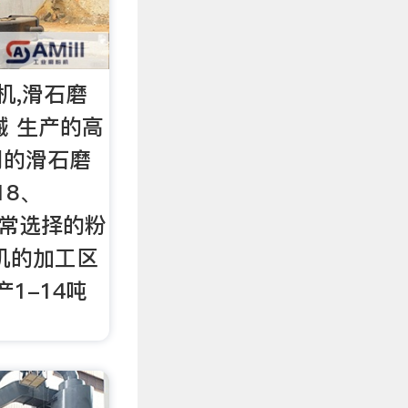
机,滑石磨
械 生产的高
用的滑石磨
18、
时常选择的粉
机的加工区
产1-14吨