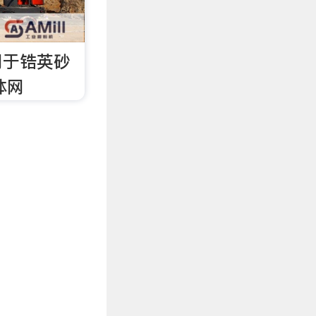
用于锆英砂
体网