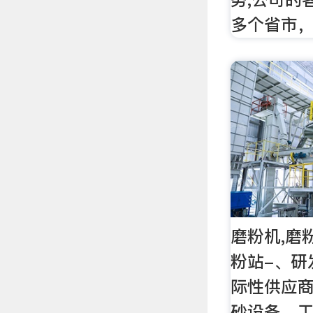
多个省市
磨粉机,磨
粉站-、研
际性供应
砂设备、