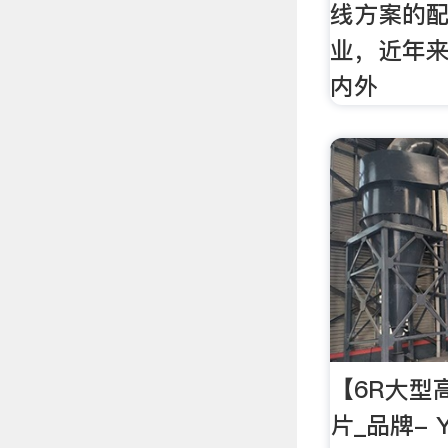
线方案的
业，近年
内外
【6R大型
片_品牌- 