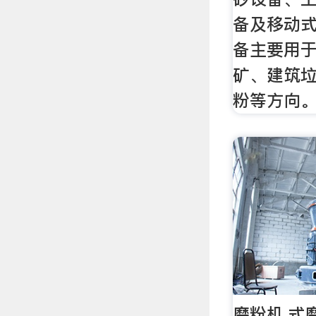
备及移动
备主要用
矿、建筑
粉等方向
磨粉机,式