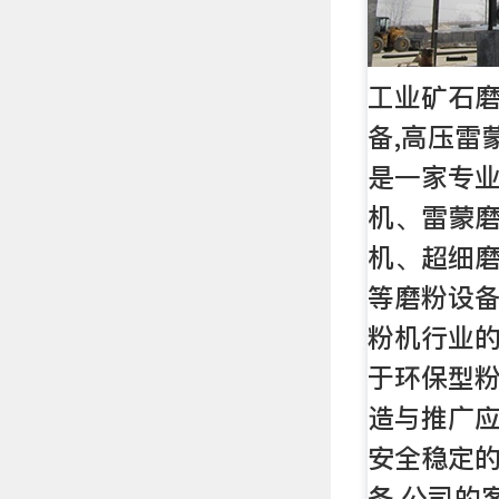
工业矿石磨
备,高压雷
是一家专
机、雷蒙
机、超细
等磨粉设备
粉机行业的
于环保型
造与推广应
安全稳定
务,公司的