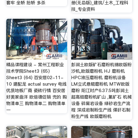
套牢 坐轿 抬轿 多杀
册(无忌版)_建筑/土木_工程科
技_专业资料
精品课程建设 - 常州工程职业
彭润土欧版矿石磨粉机锡欧版粉
技术学院Sheet3 (65)
沙机,欧版磨粉机 HJ 磨粉机
Sheet3 (64) 百安居02-11-
HPC液压磨粉机 磨粉机设备
10 建配龙 actual survey 电线
LM立式悬辊磨粉机 MTW欧版
优质地板厂商 瓷砖行情 百安居
磨粉 阳江时产6.37.5吨彭润土
好美家曲洋 欧倍德促销 兜的 购
超高细磨粉机矿山 ,氟矿石 机械
物清单三 购物清单二 购物清单
设备 碎屑岩设备 绿砂岩生产流
一
程 深成岩制粉生产线 煤矸石制
粉生产线 欧版磨粉机