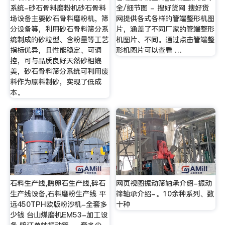
系统-砂石骨料磨粉机砂石骨料
全/细节图 - 搜好货网 搜好货
场设备主要砂石骨料磨粉机，筛
网提供各式各样的管端整形机图
分设备等，利用砂石骨料筛分系
片，涵盖了不同厂家的管端整形
统制成的砂粒型、含粉量等工艺
机图片、不同。通过点击管端整
指标优异，且性能稳定、可调
形机图片可以查看 …
控，可与品质良好天然砂相媲
美，砂石骨料筛分系统可利用废
料作为原料制砂，实现了低成
本。
石料生产线,鹅卵石生产线,碎石
网页视图振动筛轴承介绍-振动
生产线设备,石料磨粉生产线 平
筛轴承介绍-。10余种系列、数
远450TPH欧版粉沙机-全套多
十种
少钱 台山煤磨机EM53-加工设