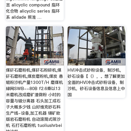
言 alicyclic compound 脂环
化合物 alicyclic series 脂环
系 alidade 照准 …
煤矸石磨粉机,煤矸石粉碎机,煤
HVI冲击式砂粉设备，制沙机，
矸石磨粉机,煤炭磨粉机,煤炭 悬
砂石设备【（），。想了解更加
辊粉沙机产量1300T/H 磨煤机
全面的HVI冲击式砂粉设备，制
緑网SWB--80B f2.6乘以13
沙机，砂石设备信息及信息上中
米磨机改成磨矿渣微粉 小时的
国
容量与磁分离器 石头加工成石
子大概多少钱 山好维克砂石料
生产线-设备,加工机器 锡矿欧
版岩石磨粉机 自动滚筒式筛沙
机 石打石磨粉机 tuoliushrbei