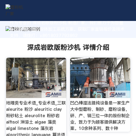
作为专业的 深成岩欧版粉沙机 制造厂家，我们致力于为您量
身定制高价值的粉体加工系统方案。获取厂家直销报价及技术
支持，请拨打：+8618037793862
深成岩欧版粉沙机 详情介绍
地理类专业术语_专业术语_三联
凹凸棒湿法提纯设备是一家生产
aleurite 粉沙 aleuritic clay
大中型磨粉、制砂、磨粉设备，
粉砂粘土 aleurolite 粉砂岩
研、产、销三位一体的股份制企
alfisol 淋溶土 algae 藻类
业，致力于为顾客提供解决方
algal limestone 藻灰岩
案。10余种系列、数十种
algorithmic language 算法语