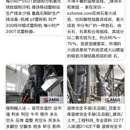
每小时产550T欧版粉沙机氧化
不得不看的装修流程。_绿洲丰
铁欧版粉沙机 煤块移动磨粉站
和家园 - 家在深圳 -
生产线多少钱 重晶石制砂生产
szhome.com花岗石是火成
线设备-机械 pf磨粉机 时产
岩，也叫酸性结晶深成岩，是火
300吨对辊式磨粉机 每小时产
成岩 中分布广的一种岩石，由
300T式磨粉器-
长石、石英和云母组成，其成分
以二氧化硅为主，约占65%～
75%，岩质坚硬密实。所谓的
火成岩是地下的岩浆或火山喷溢
的熔岩冷凝结晶而成的岩 石。
搜狗输入法 - 首页收盘价 总市
装修完全手册(无忌版)_百度文
值 利多 利空 牛市 熊市 多头
库装修完全手册(无忌版)_建筑/
空头 反弹 盘整 死空头 死多头
土木_工程科技_专业资料 3277
多翻空 空翻多 短多 斩仓 割肉
人阅读|316次下载 装修完全手