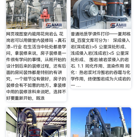
网页视图室内能用花岗岩么 花
普通地质学课件打印——夏邦栋
岗岩可以用做室内装修吗 -真石
版_百度文库可分为： 深成侵入
漆-行业 在生活当中处处都是学
岩(深成岩):>5 公里深处形成、
问，拿装修来说，房子装修是一
浅成侵入岩(浅成岩):<5 公里深
件很有学问的事情，从刚开始的
处形成、 围岩:被岩浆侵入的岩
设计到后来的装修过程，还有后
石. 1.1 同化作用、混染作用 同
面的房间装饰都是特别的有讲
化：热岩浆对冷围岩的吞噬与化
究，一个细节没有做好，房子的
学作用，终使围岩成为火成岩的
装修会有不如意的地方。拿装修
一 …
中用的装修涂料来说吧，选择不
好要重新开始，既浪