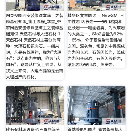
网页视图西安装修课堂陈工之装
精华区文章阅读 - NewSMTH
修基础知识_施工流程_学堂_齐
中性岩 闪长岩——安山岩类和
家网西安装修课堂陈工之装修基
正长岩——粗面岩类。为火成岩
础知识 天然石材与人造石材 1.
的大类之一。Sio2含量为52％
天然石材 天然石材主要分为两
—65％，介于基性岩与酸性岩
种：大理石和花岗石。一般来
之间。深灰色。常见的中性深成
说，凡是有纹理的，称为“大理
岩为闪长岩、石英闪长岩，浅成
石”；以点斑为主的，称为“花
岩为闪长玢岩、石英闪长玢岩，
岗石”。这是从广义上来说。从
喷出岩为安山岩、英安岩。
狭义上来说，大理石指的是云南
大理出产的石材。
砂石骨料场设备|砂石骨料筛分
管端整形机图片_管端整形机大