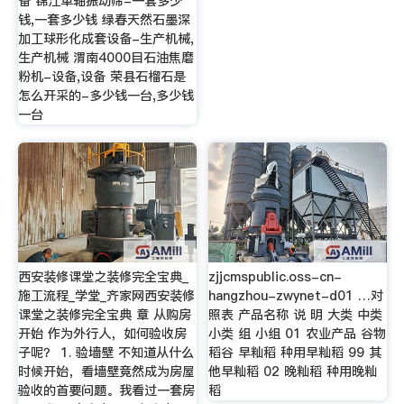
备 锦江单轴振动筛-一套多少
钱,一套多少钱 绿春天然石墨深
加工球形化成套设备-生产机械,
生产机械 渭南4000目石油焦磨
粉机-设备,设备 荣县石榴石是
怎么开采的-多少钱一台,多少钱
一台
西安装修课堂之装修完全宝典_
zjjcmspublic.oss-cn-
施工流程_学堂_齐家网西安装修
hangzhou-zwynet-d01 …对
课堂之装修完全宝典 章 从购房
照表 产品名称 说 明 大类 中类
开始 作为外行人，如何验收房
小类 组 小组 01 农业产品 谷物
子呢？ 1. 验墙壁 不知道从什么
稻谷 早籼稻 种用早籼稻 99 其
时候开始，看墙壁竟然成为房屋
他早籼稻 02 晚籼稻 种用晚籼
验收的首要问题。我看过一套房
稻