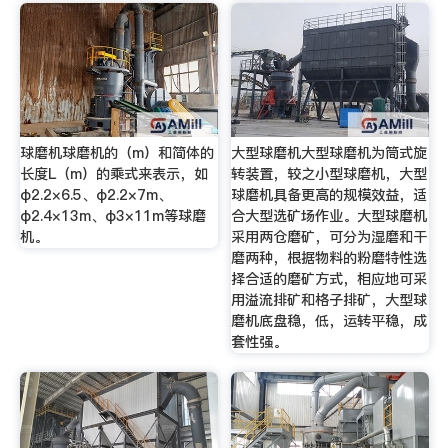
球磨机球磨机的（m）和简体的
大型球磨机大型球磨机为筒式旋
长度L（m）的乘式来表示，如
转装置，较之小型球磨机，大型
φ2.2×6.5、φ2.2×7m、
球磨机具备更高的规模效益，适
φ2.4×13m、φ3×11m等球磨
合大型选矿场作业。大型球磨机
机。
采用两仓磨矿，可分为湿磨和干
磨两种，根据物料的粉磨特性选
择合适的磨矿方式，相应地可采
用溢流排矿和格子排矿，大型球
磨机底盘稳，低，运转平稳，成
套性强。