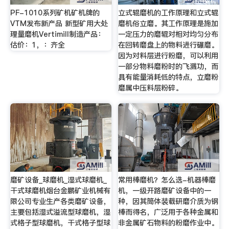
PF-1010系列矿机矿机牌的
立式辊磨机的工作原理和立式辊
VTM发布新产品 新型矿用大处
磨机俗立磨。其工作原理是施加
理量磨机Vertimill制造产品：
一定压力的磨辊对相对均匀分布
估价：1，：齐全
在回转磨盘上的物料进行碾磨。
因为对料层进行粉磨，可以利用
一部分物料磨粉时的飞溅功，而
具有能量消耗低的特点，立磨粉
磨属中压料层粉碎。
磨矿设备_球磨机_湿式球磨机_
常用棒磨机？怎么选-机器棒磨
干式球磨机烟台金鹏矿业机械有
机，一级开路磨矿设备中的一
限公司专业生产各类磨矿设备，
种，因其筒体装载研磨介质为钢
主要包括湿式溢流型球磨机，湿
棒而得名，广泛用于各种金属和
式格子型球磨机，干式格子型球
非金属矿石物料的粉磨作业中。