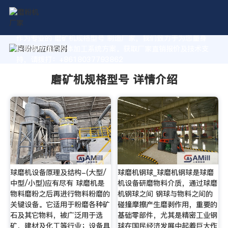
作为专业的 磨矿机规格型号 制造厂家，我们致力于为您量身
定制高价值的粉体加工系统方案。获取厂家直销报价及技术支
持，请拨打：+8618037793862
磨矿机规格型号 详情介绍
球磨机设备原理及结构-(大型/
球磨机钢球_球磨机钢球是球磨
中型/小型)应有尽有 球磨机是
机设备研磨物料介质，通过球磨
物料磨粉之后再进行物料粉磨的
机钢球之间 钢球与物料之间的
关键设备。它适用于粉磨各种矿
碰撞摩擦产生磨剥作用，重要的
石及其它物料，被广泛用于选
基础零部件，尤其是精密工业钢
矿，建材及化工等行业；设备具
球在国民经济发展中起着巨大作