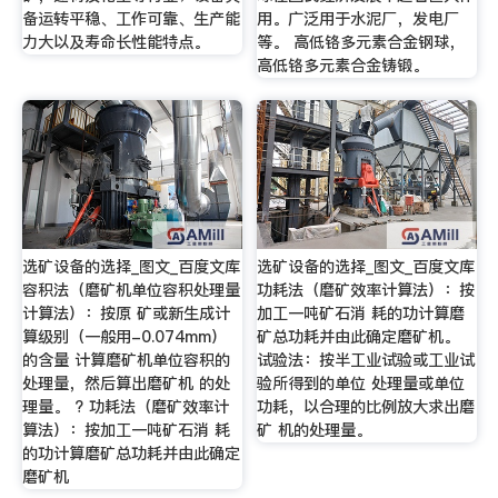
备运转平稳、工作可靠、生产能
用。广泛用于水泥厂，发电厂
力大以及寿命长性能特点。
等。 高低铬多元素合金钢球，
高低铬多元素合金铸锻。
选矿设备的选择_图文_百度文库
选矿设备的选择_图文_百度文库
容积法（磨矿机单位容积处理量
功耗法（磨矿效率计算法）：按
计算法）：按原 矿或新生成计
加工一吨矿石消 耗的功计算磨
算级别（一般用-0.074mm）
矿总功耗并由此确定磨矿机。
的含量 计算磨矿机单位容积的
试验法：按半工业试验或工业试
处理量，然后算出磨矿机 的处
验所得到的单位 处理量或单位
理量。 ? 功耗法（磨矿效率计
功耗，以合理的比例放大求出磨
算法）：按加工一吨矿石消 耗
矿 机的处理量。
的功计算磨矿总功耗并由此确定
磨矿机