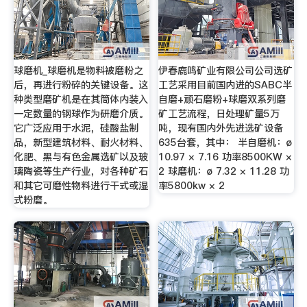
球磨机_球磨机是物料被磨粉之
伊春鹿鸣矿业有限公司公司选矿
后，再进行粉碎的关键设备。这
工艺采用目前国内进的SABC半
种类型磨矿机是在其筒体内装入
自磨+顽石磨粉+球磨双系列磨
一定数量的钢球作为研磨介质。
矿工艺流程，日处理矿量5万
它广泛应用于水泥，硅酸盐制
吨，现有国内外先进选矿设备
品，新型建筑材料、耐火材料、
635台套，其中： 半自磨机：ø
化肥、黑与有色金属选矿以及玻
10.97 × 7.16 功率8500KW ×
璃陶瓷等生产行业，对各种矿石
2 球磨机：ø 7.32 × 11.28 功
和其它可磨性物料进行干式或湿
率5800kw × 2
式粉磨。