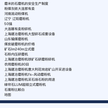
磨米的石磨机的安全生产制度
粉煤灰砖大连那有卖
河南流动粉煤机
辽宁 辽阳磨粉机
50强
大连哪有卖粉碎机
上海建冶磨粉机大型碎石成套设备
山东输煤磨粉机
煤炭破磨粉机的价格
矿石lm240m立式磨
石粉内压研磨机
上海建冶磨粉机铁矿石研磨粉碎机
农用磨粉机80目
上海建冶磨粉机意大利花岗岩矿山开采进设备
上海建冶磨粉机fs-风动磨粉机
上海建冶磨粉机采石场石粉的用途
绿帘石LUM超细立式磨粉机
石膏粉比較白
地图