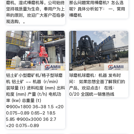
磨机，湿式棒磨机等。公司始终
那么问题常用棒磨机？怎么选
坚持视质量为生命，奉用户为上
呢？具体分析如下： 一、常用
帝的原则，欢迎广大客户莅临参
棒磨机
观选购，。
铝土矿小型磨矿机/格子型球磨
球磨机球磨机：机器 发布时
机 铝土矿 -- 机器（r/min）
间： 如果您想全面了解我们的
装球量 (t) 进料粒度 (mm) 出料
产品，欢迎点击！ 在线：
粒度 (mm) 产量 (t/h) 电机功
0/20 全国统一销售热线
率 (kw) 总重量 (t)
Ф900×1800 36-38 1.5 <20
0.075-0.89 0.65-2 18.5
5.85 Ф900×3000 36 2.7
<20 0.075-0.89