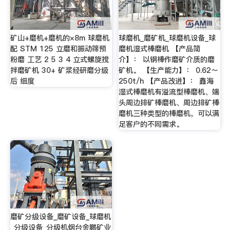
矿山+磨机+磨机的×8m 球磨机
球磨机_磨矿机_球磨机设备_球
配 STM 125 立磨和振动筛预
磨机湿式棒磨机 【产品简
粉磨 工艺 2 5 3 4 立式螺旋搅
介】： 以钢棒作磨矿介质的磨
拌磨矿机 30+ 矿浆经研磨分级
矿机。 【生产能力】： 0.62～
后 细度
250t/h 【产品改进】： 鑫海
湿式棒磨机有溢流型棒磨机、端
头周边排矿棒磨机、周边排矿棒
磨机三种类型的棒磨机，可以满
足客户的不同需求。
磨矿分级设备_磨矿设备_球磨机
_分级设备_分级机烟台金鹏矿业