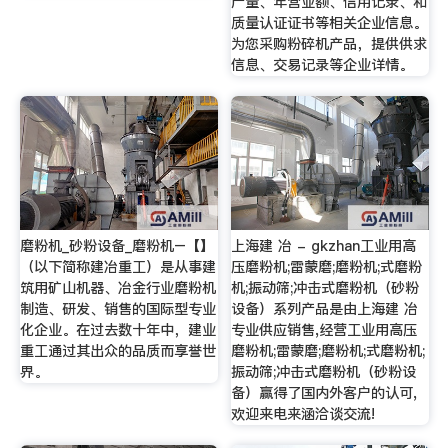
产量、年营业额、信用记录、和
质量认证证书等相关企业信息。
为您采购粉碎机产品，提供供求
信息、交易记录等企业详情。
磨粉机_砂粉设备_磨粉机–【】
上海建 冶 - gkzhan工业用高
（以下简称建冶重工）是从事建
压磨粉机;雷蒙磨;磨粉机;式磨粉
筑用矿山机器、冶金行业磨粉机
机;振动筛;冲击式磨粉机（砂粉
制造、研发、销售的国际型专业
设备）系列产品是由上海建 冶
化企业。在过去数十年中，建业
专业供应销售,经营工业用高压
重工通过其出众的品质而享誉世
磨粉机;雷蒙磨;磨粉机;式磨粉机;
界。
振动筛;冲击式磨粉机（砂粉设
备）赢得了国内外客户的认可,
欢迎来电来涵洽谈交流!