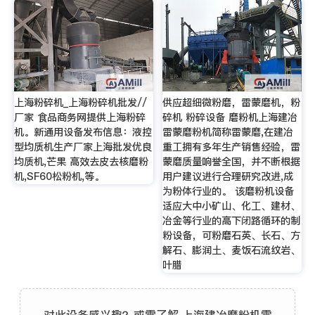
上海粉碎机_上海粉碎机批发//
供应超细微粉磨，雷蒙磨机，粉
厂家 食品商务网提供上海粉碎
碎机 粉碎设备 磨粉机上海建冶
机。新通用设备发布信息：液控
雷蒙磨粉机简称雷蒙磨,在建冶
型均质机生产厂家上海批发优良
重工拥有多年生产销售经验，雷
均质机,芒果 高效去皮去核磨粉
蒙磨质量响誉全国，并不断根据
机,SF60松粉机,等。
用户建议进行合理研究改进,成
为粉体行业的。 该磨粉机设备
适应大中小矿山、化工、建材、
冶金等行业的高下闭路循环的制
粉设备，可粉磨石英、长石、方
解石、膨润土、麦饭石流纹岩、
叶腊
对此设备感兴趣？或需了解 上海建冶磨粉机雷