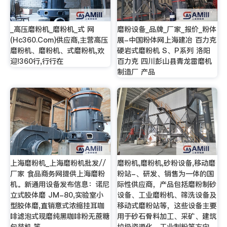
_高压磨粉机_磨粉机_式 网
磨粉设备_品牌_厂家_报价_粉体
(Hc360.Com)供应商,主营高压
展-中国粉体网上海建冶 百力克
磨粉机、磨粉机、式磨粉机,欢
硬岩式磨粉机 S、P系列 洛阳
迎!360行,行行在
百力克 四川彭山县青龙雷磨机
制造厂 产品
上海磨粉机_上海磨粉机批发//
磨粉机,磨粉机,砂粉设备,移动磨
厂家 食品商务网提供上海磨粉
粉站-、研发、销售为一体的国
机。新通用设备发布信息：诺尼
际性供应商，产品包括磨粉制砂
立式胶体磨 JM-80,实验室小
设备、工业磨粉机、筛洗设备及
型胶体磨,直销意式浓缩挂耳咖
移动式磨粉站等，这些设备主要
啡滤泡式现磨纯黑咖啡粉无蔗糖
用于砂石骨料加工、采矿、建筑