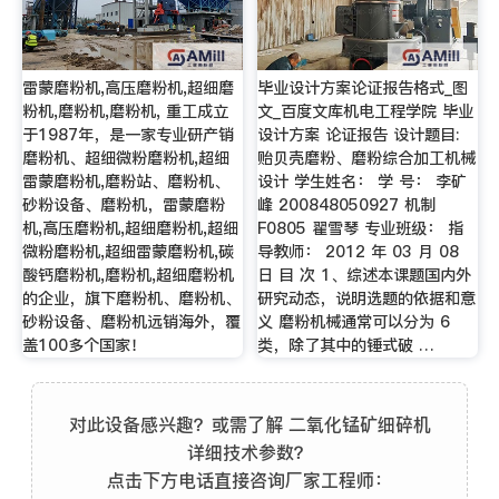
雷蒙磨粉机,高压磨粉机,超细磨
毕业设计方案论证报告格式_图
粉机,磨粉机,磨粉机, 重工成立
文_百度文库机电工程学院 毕业
于1987年，是一家专业研产销
设计方案 论证报告 设计题目:
磨粉机、超细微粉磨粉机,超细
贻贝壳磨粉、磨粉综合加工机械
雷蒙磨粉机,磨粉站、磨粉机、
设计 学生姓名： 学 号： 李矿
砂粉设备、磨粉机，雷蒙磨粉
峰 200848050927 机制
机,高压磨粉机,超细磨粉机,超细
F0805 翟雪琴 专业班级： 指
微粉磨粉机,超细雷蒙磨粉机,碳
导教师： 2012 年 03 月 08
酸钙磨粉机,磨粉机,超细磨粉机
日 目 次 1、综述本课题国内外
的企业，旗下磨粉机、磨粉机、
研究动态，说明选题的依据和意
砂粉设备、磨粉机远销海外，覆
义 磨粉机械通常可以分为 6
盖100多个国家！
类，除了其中的锤式破 …
对此设备感兴趣？或需了解 二氧化锰矿细碎机
详细技术参数？
点击下方电话直接咨询厂家工程师：