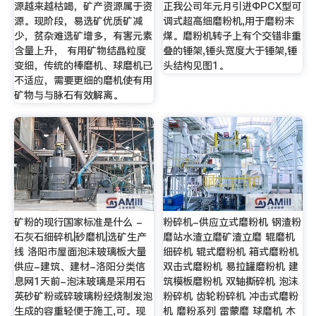
源越来越枯竭，矿产资源属于资
正我公司年元月引进ΦPCX型可
源。现阶段，易选矿优质矿减
调式超高细磨粉机,用于磨粉末
少，贫杂难选矿增多，有害元素
煤。磨粉机转子上有个交错非重
含量上升， 有用矿物结晶粒度
叠的锤架,锤头宽度大于锤架,锤
变细，传统的棒磨机、球磨机已
头结构见图1。
不适应，需要更细的磨机使有用
矿物与与脉石有效解离。
矿粉的现行国家标准是什么 -
粉碎机-供应立式磨粉机 钢渣粉
石灰石细碎机|砂磨机|选矿生产
磨站水渣立磨矿渣立磨 辊磨机
线 洛阳市屋面泡沫玻璃板大量
细碎机 辊式磨粉机 箱式磨粉机
供应-建筑、建材-洛阳分类信
双击式磨粉机 易拉罐磨粉机 建
息网1天前-泡沫玻璃是采用石
筑模板磨粉机 双轴撕碎机 泡沫
英砂矿粉或碎玻璃粉经烧制发泡
粉碎机 齿轮粉碎机 冲击式磨粉
生成的容重轻便于施工,可。现
机 磨粉系列 雷蒙磨 球磨机 木