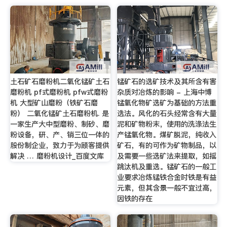
土石矿石磨粉机二氧化锰矿土石
锰矿石的选矿技术及其所含有害
磨粉机 pf式磨粉机 pfw式磨粉
杂质对冶炼的影响 - 上海中博
机 大型矿山磨粉（铁矿石磨
锰氧化物矿选矿为基础的方法重
粉） 二氧化锰矿土石磨粉机. 是
选法。风化的石头经常含有大量
一家生产大中型磨粉、制砂、磨
泥和矿物粉末，使用的洗涤法生
粉设备，研、产、销三位一体的
产锰氧化物。煤矿脱泥，纯收入
股份制企业，致力于为顾客提供
矿石，有的可作为矿物制品，以
解决 … 磨粉机设计_百度文库
及需要一些选矿法来提取，如摇
跳汰机及重选。锰矿石的一般工
业要求冶炼锰铁合金时铁是有益
元素，但其含景一般不宜过高，
因铁的存在