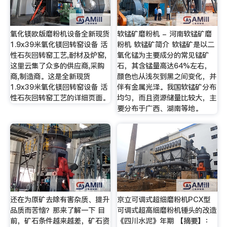
氧化镁欧版磨粉机设备全新现货
软锰矿磨粉机 - 河南软锰矿磨
1.9x39米氧化镁回转窑设备 活
粉机 软锰矿简介 软锰矿是以二
性石灰回转窑工艺,耐材及炉窑,
氧化锰为主要成分的常见锰矿
这里云集了众多的供应商,采购
石，其含锰量高达64%左右，
商,制造商。这是全新现货
颜色也从浅灰到黑之间变化，并
1.9x39米氧化镁回转窑设备 活
伴有金属光泽。我国软锰矿分布
性石灰回转窑工艺的详细页面。
均匀，而且资源储量比较大，主
要分布于广西、湖南等地。
还在为原矿去除有害杂质、提升
京立可调式超细磨粉机PCX型
品质而苦恼？那来了解一下 目
可调式超高细磨粉机锤头的改造
前，矿石条件越来越差，矿石资
《四川水泥》年期 【摘要】：