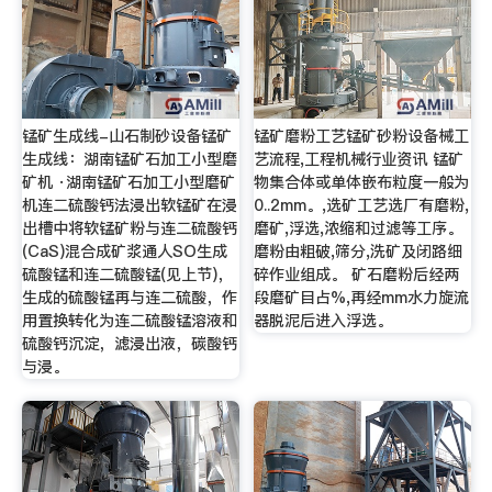
锰矿生成线-山石制砂设备锰矿
锰矿磨粉工艺锰矿砂粉设备械工
生成线：湖南锰矿石加工小型磨
艺流程,工程机械行业资讯 锰矿
矿机 ·湖南锰矿石加工小型磨矿
物集合体或单体嵌布粒度一般为
机连二硫酸钙法浸出软锰矿在浸
0..2mm。,选矿工艺选厂有磨粉,
出槽中将软锰矿粉与连二硫酸钙
磨矿,浮选,浓缩和过滤等工序。
(CaS)混合成矿浆通人SO生成
磨粉由粗破,筛分,洗矿及闭路细
硫酸锰和连二硫酸锰(见上节)，
碎作业组成。 矿石磨粉后经两
生成的硫酸锰再与连二硫酸，作
段磨矿目占%,再经mm水力旋流
用置换转化为连二硫酸锰溶液和
器脱泥后进入浮选。
硫酸钙沉淀，滤浸出液，碳酸钙
与浸。