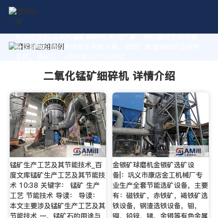
作为专业的 二氧化锰矿细碎机 制造厂家，我们致力于为您量
身定制高价值的粉体加工系统方案。获取厂家直销报价及技术
支持，请拨打：+8618037793862
二氧化锰矿细碎机 详情介绍
锰矿生产工艺及其节能技术_百
金银矿球磨机金银矿选矿设
度文库锰矿生产工艺及其节能技
备|：巩义市康店金工机械厂专
术 10:38 关键字： 锰矿 生产
业生产全套节能选矿设备，主要
工艺 节能技术 导读： 导读：
有：磁铁矿，赤铁矿，褐铁矿选
本文主要涉及锰矿生产工艺及其
铁设备，钢渣选铁设备，钼，
节能技术 一．锰矿石的用途与
铜，铅锌，锑，金银等有色金属