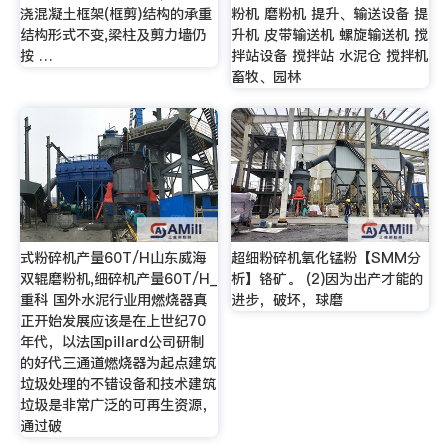
浇混凝土框架(框剪)结构的承重
粉机 磨粉机 提升、输送设备 提
结构形式不变,梁柱及剪力墙仍
升机 皮带输送机 螺旋输送机 搅
按 …
拌站设备 搅拌站 水泥仓 搅拌机
畜牧、园林
式粉碎机产量60T/H山东威海
超细粉碎机氧化锰粉【SMM分
双辊磨粉机,细碎机产量60T/H_
析】铬矿。 (2)因为出产才能的
重科 国外水泥行业用燃烧器真
进步，破坏，球磨
正开始发展应该是在上世纪70
年代，以法国pillard公司研制
的好代三通道燃烧器为起点建筑
垃圾处理的不错设备和技术建筑
垃圾是非常广泛的可再生资源，
通过破