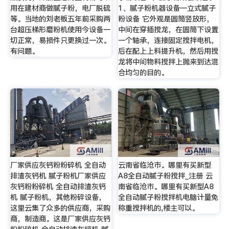
用在建材商做腻子粉，电厂脱硫
1、腻子粉机器设备—立式腻子
等。当地的刘老板五年前采购两
粉设备 它外观是圆筒竖放形，
台超压梯形磨粉机使用今设备一
中间在穿插搅龙，在圆筒下设置
切正常，易损件只更换过一次。
一个轴承，连接固定搅拌电机，
有问题。
后在配上上料提升机，然后用搅
龙将中间物料搅拌上抛来到达混
合均匀的目的。
厂家供应灰钙粉粉碎机 全自动
云南省临沧市。哪里有买新型
排渣灰钙机 腻子粉机厂家供应
A8全自动腻子粉搅拌_注册 云
灰钙粉粉碎机 全自动排渣灰钙
南省临沧市。哪里有买新型A8
机 腻子粉机，其他粉碎设备，
全自动腻子粉搅拌机电脑计量免
这里云集了众多的供应商，采购
称重搅拌机的,楼主可以。
商，制造商。这是厂家供应灰钙