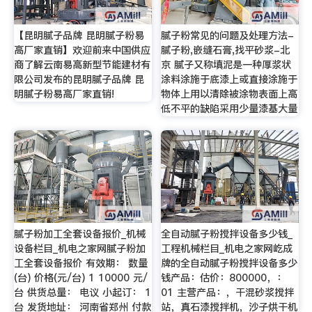
【昆明腻子品牌 昆明腻子粉易
腻子粉常见的问题及处理方法-
高厂家直销】欢迎前来中国供应
腻子粉,嵌缝石膏,找平砂浆-北
商了解云南易高新型节能建材有
京 腻子又称填泥是一种厚浆状
限公司发布的昆明腻子品牌 昆
涂料涂施于底漆上或直接涂施于
明腻子粉易高厂家直销!
物体上用以清除被涂物表面上高
低不平的缺陷采用少量漆基大量
腻子粉加工全套设备报价_机械
全自动腻子粉搅拌设备多少钱_
设备栏目_机电之家网腻子粉加
工程机械栏目_机电之家网屹成
工全套设备报价 有效期： 数量
牌的全自动腻子粉搅拌设备多少
(台) 价格(元/台) 1 10000 元/
钱产品：估价：800000，：
台 供货总量： 电议 小起订： 1
01 主营产品：，干混砂浆搅拌
台 发货地址： 河南省郑州 付款
站，真石漆搅拌机，沙子烘干机