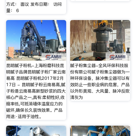
方式： 面议 发布日期： 访问
量： 6
昆明腻子粉机-上海粉磨科技昆
腻子粉集尘器-全风环保科技股
明腻子品牌昆明腻子粉厂家云南
份有限公司腻子粉集尘器做为一
易高 昆明腻子粉机2017年2月
种环保设备，脉冲集尘器可以有
17日 - 昆明腻子粉云南易高,腻
效防止一些职业病的危害，产品
子粉是云南易高新型砂浆的四大
以外形美观、大风量、脉冲反吹
核心产品之一,具有:柔韧性好,收
清灰为
缩率低,可抵消墙体温度应力的
破坏,确保长久装饰效果。产品
用途:·适用于油性。