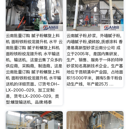
云南批量订购 腻子粉螺旋上料
云南腻子粉,砂浆，外墙腻子粉,
机 面粉铁粉绞龙提升机 水平 云
内墙腻子粉,瓷砖胶,质感涂料 香
南批量订购 腻子粉螺旋上料机
港易高新型砂浆云南分公司 成
面粉铁粉绞龙提升机 水平输送
立于2005年，是国内集研发、
机，输送机，这里云集了众多的
生产、销售、服务于一体的特种
供应商，采购商，制造商。这是
砂浆知名高新技术企业。生产基
云南批量订购 腻子粉螺旋上料
地位于昆明滇中产业园，占地面
机 面粉铁粉绞龙提升机 水平输
积15000平米，拥有5条干粉自
送机的详细页面。订货号:DH-
动生产线，年产能25万 …
LX-2000-029，加工定制:
是，货号:LX-2000-029，类
型:螺旋输送机，品牌:格泰