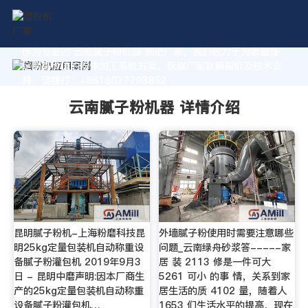
作为专业的 云南腻子粉机器 制造厂家，我们致力于为您量身
定制高价值的粉体加工系统方案。获取厂家直销报价及技术支
持，请拨打：+8618037793862
云南腻子粉机器 详情介绍
昆明腻子粉机-上海粉磨科技昆
外墙腻子粉使用时需要注意哪些
明25kg定量包装机自动称重设
问题_云南绿舟砂浆答-----家
备腻子粉灌包机 2019年9月3
居 装 2113 修是一件可大
日 - 昆明中磨声明:因本厂商生
5261 可小 的事 情，关系到家
产的25kg定量包装机自动称重
居生活的质 4102 量，随着人
设备腻子粉灌包机…
1653 们生活水平的提高，现在