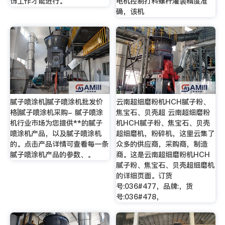
饰工作才能进行。
电机控制打料螺杆灌装精度准
确，该机
腻子喷涂机|腻子喷涂机批发价
云南超细磨粉机HCH腻子粉、
格|腻子喷涂机采购- 腻子喷涂
焦宝石、贝壳超 云南超细磨粉
机行业市场为您提供**的腻子
机HCH腻子粉、焦宝石、贝壳
喷涂机产品，以及腻子喷涂机
超细磨机，粉碎机，这里云集了
的。点击产品详情可查看每一条
众多的供应商，采购商，制造
腻子喷涂机产品的参数、。
商。这是云南超细磨粉机HCH
腻子粉、焦宝石、贝壳超细磨机
的详细页面。订货
号:036#477，品牌:，货
号:036#478，