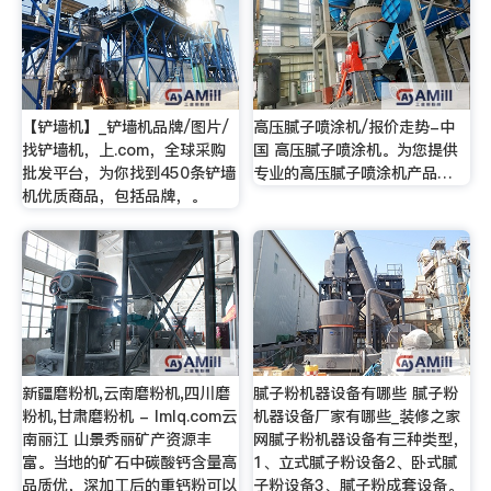
【铲墙机】_铲墙机品牌/图片/
高压腻子喷涂机/报价走势-中
找铲墙机，上.com，全球采购
国 高压腻子喷涂机。为您提供
批发平台，为你找到450条铲墙
专业的高压腻子喷涂机产品…
机优质商品，包括品牌，。
新疆磨粉机,云南磨粉机,四川磨
腻子粉机器设备有哪些 腻子粉
粉机,甘肃磨粉机 - lmlq.com云
机器设备厂家有哪些_装修之家
南丽江 山景秀丽矿产资源丰
网腻子粉机器设备有三种类型，
富。当地的矿石中碳酸钙含量高
1、立式腻子粉设备2、卧式腻
品质优，深加工后的重钙粉可以
子粉设备3、腻子粉成套设备。