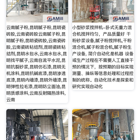
云南腻子粉,昆明腻子粉,昆明瓷
小型砂浆搅拌机-卧式无重力混
砖胶,云南瓷砖胶云南腻子粉,昆
合机搅拌均匀，产品质量好 干
明腻子粉,昆明瓷砖胶,云南瓷砖
粉砂浆设备,腻子粉搅拌机,干粉
胶,云南瓷砖粘结剂,昆明瓷砖粘
混合机,腻子粉混合机,腻子粉生
结剂,昆明水包水,云南水包水,昆
产设备, 简介自动化是机器 设备
明找平腻子,云南自流平水泥,昆
或生产过程在不需要人工直接干
明抗裂砂浆,昆明仿石漆,昆明无
预的情况下，按预期的目标实现
机涂料,昆明抗碱底漆,昆明渗透
测量、操纵等信息处理和过程控
底漆,昆明内墙漆,昆明外墙漆,昆
制的统称。自动化技术是探索和
明弹性拉毛漆,昆明防尘面油,昆
研究实现自动化
明质感涂料,云南反射隔热涂料,
云南