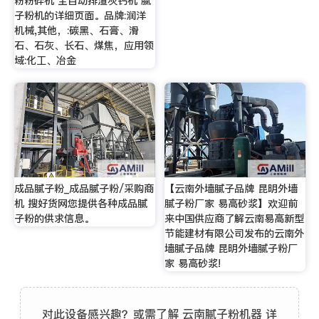
粉粉碎机 全自动排渣灰钙机 腻
子粉机的详细页面。品牌:润洋
机械,其他，:碳黑、石膏、滑
石、石灰、长石、煤焦，应用领
域:化工、冶金
成品腻子粉_成品腻子粉/采购商
【云南外墙腻子品牌 昆明外墙
机 搜好货网您提供各种成品腻
腻子粉厂家 易高砂浆】欢迎前
子粉的供求信息。
来中国供应商了解云南易高新型
节能建材有限公司发布的云南外
墙腻子品牌 昆明外墙腻子粉厂
家 易高砂浆!
对此设备感兴趣？或需了解 云南腻子粉机器 详