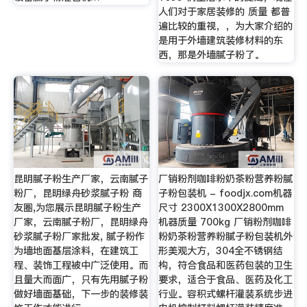
人们对于家居装修的 质量 都普
遍比较的重视，，为大家介绍的
是用于外墙建筑装修材料的东
西，那是外墙腻子粉了。
昆明腻子粉生产厂家，云南腻子
厂销粉剂咖啡粉奶茶粉营养粉腻
粉厂，昆明绿舟砂浆腻子粉 商
子粉包装机 - foodjx.com机器
友圈,为您展示昆明腻子粉生产
尺寸 2300X1300X2800mm
厂家，云南腻子粉厂，昆明绿舟
机器质量 700kg 厂销粉剂咖啡
砂浆腻子粉厂家批发, 腻子粉作
粉奶茶粉营养粉腻子粉包装机外
为墙地面基层涂料，在建筑工
形美观大方，304全不锈钢结
程、装饰工程被中广泛使用。而
构，符合食品和医药包装的卫生
且量大而面广，只有先用腻子粉
要求，适合于食品、医药及化工
做好墙面基础，下一步的装修装
行业。容积式螺杆灌装系统步进