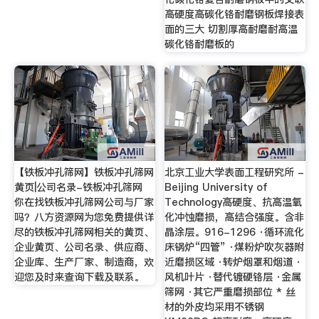
高硬度高碳化铬耐磨钢板焊接表
面的三大 切割厚高耐磨耐高温
碳化铬耐磨板的
【铁板冲孔筛网】铁板冲孔筛网
北京工业大学表面工程研究所 -
黄页|公司名录-铁板冲孔筛网
Beijing University of
你在找铁板冲孔筛网公司与厂家
Technology高硬度、抗高温氧
吗？八方资源网为您免费提供详
化冲蚀磨损，高结合强度。含非
尽的铁板冲孔筛网相关的黄页、
晶涂层。916-1296 ·循环流化
企业黄页、公司名录、供应商、
床锅炉“四管” ·煤粉炉吹灰器附
企业库、生产厂家、制造商，欢
近磨损区域 ·转炉烟罩和烟道 ·
迎您及时来查询下载及联系。
风机叶片 ·替代镀硬铬层 ·金属
筛网 ·其它严重磨损部位 * 丝
材的外皮均采用不锈钢