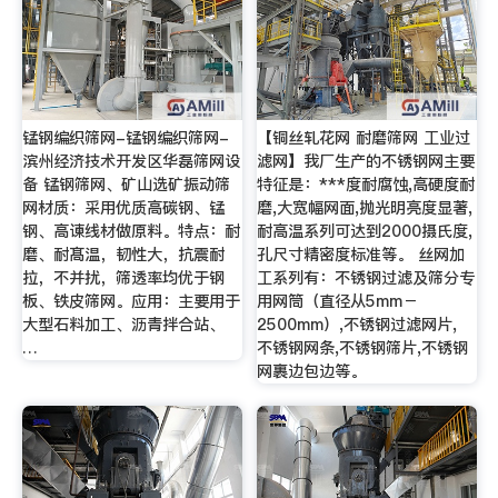
锰钢编织筛网-锰钢编织筛网-
【铜丝轧花网 耐磨筛网 工业过
滨州经济技术开发区华磊筛网设
滤网】我厂生产的不锈钢网主要
备 锰钢筛网、矿山选矿振动筛
特征是：***度耐腐蚀,高硬度耐
网材质：采用优质高碳钢、锰
磨,大宽幅网面,抛光明亮度显著,
钢、高谏线材做原料。特点：耐
耐高温系列可达到2000摄氏度,
磨、耐髙温，韧性大，抗震耐
孔尺寸精密度标准等。 丝网加
拉，不并扰，筛透率均优于钢
工系列有：不锈钢过滤及筛分专
板、铁皮筛网。应用：主要用于
用网筒（直径从5mm－
大型石料加工、沥青拌合站、
2500mm）,不锈钢过滤网片,
…
不锈钢网条,不锈钢筛片,不锈钢
网裹边包边等。