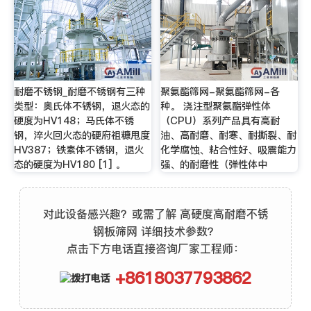
耐磨不锈钢_耐磨不锈钢有三种
聚氨酯筛网-聚氨酯筛网-各
类型：奥氏体不锈钢，退火态的
种。 浇注型聚氨酯弹性体
硬度为HV148；马氏体不锈
（CPU）系列产品具有高耐
钢，淬火回火态的硬府祖糠甩度
油、高耐磨、耐寒、耐撕裂、耐
HV387；铁素体不锈钢，退火
化学腐蚀、粘合性好、吸震能力
态的硬度为HV180 [1] 。
强、的耐磨性（弹性体中
对此设备感兴趣？或需了解 高硬度高耐磨不锈
钢板筛网 详细技术参数？
点击下方电话直接咨询厂家工程师：
+8618037793862