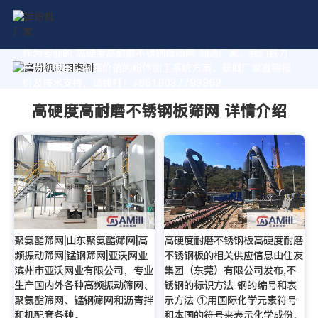
作为专业的 高硬度高耐磨不锈钢板筛网 制造厂家，我们致力
于为您量身定制高价值的粉体加工系统方案。获取厂家直销报
价及技术支持，请拨打：+8618037793862
高硬度高耐磨不锈钢板筛网 详情介绍
聚氨酯筛网|山东聚氨酯筛网|高
高硬度耐磨不锈钢板高硬度耐磨
频振动筛网|锰钢筛网|亚沃网业
不锈钢板的相关供应信息由住友
滨州市亚沃网业有限公司，专业
集团（东莞）有限公司发布,不
生产国内外各种高频振动筛网、
锈钢的标识方法 钢的编号和表
聚氨酯筛网、锰钢筛网和沥青拌
示方法 ①用国际化学元素符号
和机配套各种。
和本国的符号来表示化学成份，