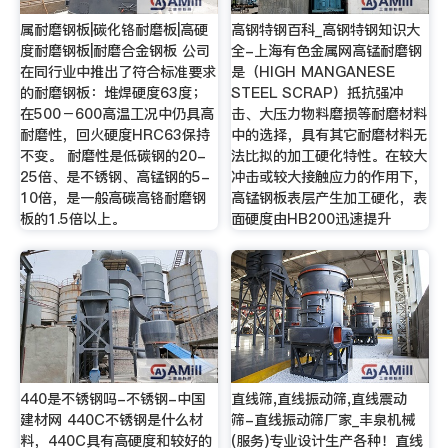
属耐磨钢板|碳化铬耐磨板|高硬
高钢特钢百科_高钢特钢知识大
度耐磨钢板|耐磨合金钢板 公司
全-上海有色金属网高锰耐磨钢
在同行业中推出了符合标准要求
是（HIGH MANGANESE
的耐磨钢板：堆焊硬度63度；
STEEL SCRAP）抵抗强冲
在500－600高温工况中仍具高
击、大压力物料磨损等耐磨材料
耐磨性，回火硬度HRC63保持
中的选择，具有其它耐磨材料无
不变。 耐磨性是低碳钢的20-
法比拟的加工硬化特性。在较大
25倍、是不锈钢、高锰钢的5-
冲击或较大接触应力的作用下，
10倍，是一般高碳高铬耐磨钢
高锰钢板表层产生加工硬化，表
板的1.5倍以上。
面硬度由HB200迅速提升
440是不锈钢吗-不锈钢-中国
直线筛,直线振动筛,直线震动
建材网 440C不锈钢是什么材
筛-直线振动筛厂家_丰泉机械
料，440C具有高硬度和较好的
(服务)专业设计生产各种！直线