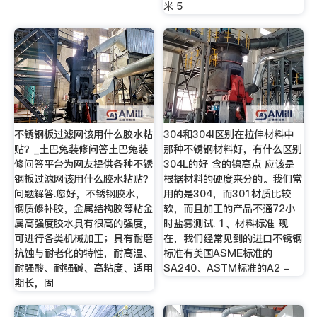
米 5
不锈钢板过滤网该用什么胶水粘
304和304l区别在拉伸材料中
贴？_土巴兔装修问答土巴兔装
那种不锈钢材料好，有什么区别
修问答平台为网友提供各种不锈
304L的好 含的镍高点 应该是
钢板过滤网该用什么胶水粘贴？
根据材料的硬度来分的。我们常
问题解答.您好，不锈钢胶水，
用的是304，而301材质比较
钢质修补胶，金属结构胶等粘金
软，而且加工的产品不通72小
属高强度胶水具有很高的强度，
时盐雾测试. 1、材料标准 现
可进行各类机械加工；具有耐磨
在，我们经常见到的进口不锈钢
抗蚀与耐老化的特性，耐高温、
标准有美国ASME标准的
耐强酸、耐强碱、高粘度、适用
SA240、ASTM标准的A2 -
期长，固