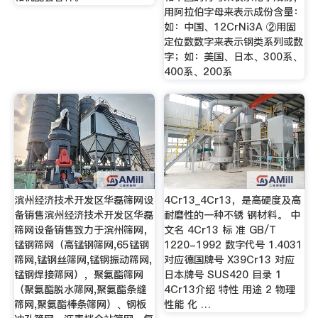
用阿拉伯字母来表示成份含量：
如：中国、12CrNi3A ②用固
定位数数字来表示钢类系列或数
字；如：美国、日本、300系、
400系、200系
滨州经济技术开发区华磊筛网设
4Cr13_4Cr13，是高硬度及高
备销售滨州经济技术开发区华磊
耐磨性的一种不锈 钢材料。 中
筛网设备销售致力于滨州筛网，
文名 4Cr13 标 准 GB/T
锰钢筛网（高锰钢筛网,65锰钢
1220-1992 数字代号 1.4031
筛网,锰钢丝筛网,锰钢振动筛网,
对应德国牌号 X39Cr13 对应
锰钢焊接筛网），聚氨酯筛网
日本牌号 SUS420 目录 1
（聚氨酯脱水筛网,聚氨酯条缝
4Cr13介绍 特性 用途 2 物理
筛网,聚氨酯棒条筛网）、钢板
性能 化 …