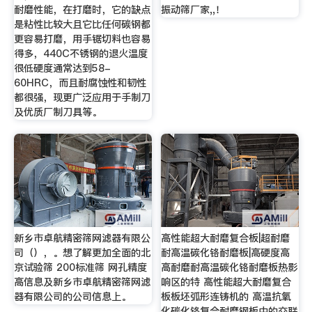
耐磨性能，在打磨时，它的缺点
振动筛厂家,,！
是粘性比较大且它比任何碳钢都
更容易打磨，用手锯切料也容易
得多，440C不锈钢的退火温度
很低硬度通常达到58-
60HRC，而且耐腐蚀性和韧性
都很强，现更广泛应用于手制刀
及优质厂制刀具等。
新乡市卓航精密筛网滤器有限公
高性能超大耐磨复合板|超耐磨
司（），。想了解更加全面的北
耐高温碳化铬耐磨板|高硬度高
京试验筛 200标准筛 网孔精度
高耐磨耐高温碳化铬耐磨板热影
高信息及新乡市卓航精密筛网滤
响区的特 高性能超大耐磨复合
器有限公司的公司信息上。
板板坯弧形连铸机的 高温抗氧
化碳化铬复合耐磨钢板中的交联