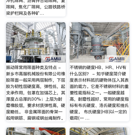
冲孔筛网、沥青拌合站筛网，复
筛网，焦化厂筛网，公路铁路桥
梁护栏网及各种矿…
振动筛常用筛面种类及特点 -
不锈钢的硬度HB、HR、HV有
新乡市高服机械股份有限公司橡
什么区别？ - 知乎硬度简介硬
胶筛面一般采用两层制作，下层
度表示材料抵抗硬物体压入其表
胶为韧性层硬度高，弹性低，起
面的能力。它是不锈钢材料的重
支承作用，包罩在加强芯上，其
要性能指标之一。一般硬度越
厚度占总厚的30%；上层为耐
高，耐磨性越好。常用的硬度指
磨橡胶层，要求材质弹性高，硬
标有布氏硬度、洛氏硬度和维氏
度略低。 非金属筛面的骨架一
硬度。 布氏硬度(HB)以一定的
般用钢筋、扁钢或钢丝绳制作。
载荷(一 …