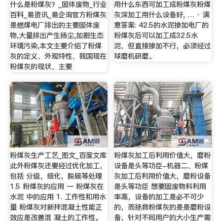
什么是粉煤灰？_固体废物_行业
用什么东西可加工成粉煤灰粉煤
百科_易资讯_易企询官方粉煤灰
灰深加工用什么设备好, … · 满
是燃煤电厂排出的主要固体废
意答案: 42.5的水泥掺加电厂的
物,大量排出产生扬尘,加剧生态
粉煤灰后可以加工成32.5水
环境污染,本文主要介绍了粉煤
泥，但直接掺加不行，必须经过
灰的定义、外观特性、我国现在
球磨机研磨。
粉煤灰的现状、主要
粉煤灰生产工艺_图文_百度文库
粉煤灰加工后利用价值大，磨粉
此外粉煤灰还要经过优化加工，
设备是头等功臣-机器二、粉煤
包括 分级，细化，脱碳等处理
灰加工后利用价值大，磨粉设备
1.5 粉煤灰的应用 一 粉煤灰在
是头等功臣 想要固废物料利用
水泥 中的应用 1. 工作性和用水
率高，设备的加工是必不可少
量 粉煤灰对新拌混凝土性能正
的，而拯救粉煤灰的是是磨粉设
效应是改善混 凝土的工作性。
备，针对不同用户的大小生产需