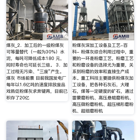
煤灰_2．加工后的一级粉煤灰
粉煤灰深加工设备及工艺-百
可等量替代（一般为30%）水
科- 粉煤灰综合利用过程中，重
泥，每吨可降低成本180 元，
要的一环是粉磨工艺，粉磨工艺
同时寿命也可延长三倍。 3．加
和粉磨设备的选择尤为重要，关
工过程无污染、“三废”产生。
系到粉磨的效率和直接生产成
煤灰 市场前景 目前我国发电厂
本。重工科技主要提供粉煤灰加
每年以1.6亿吨的速度排放废品
工设备，把各种石灰石，大理
戏鸦促粉煤灰求奔键再，目前已
石，煤等一定硬度的矿石，通过
积存了20亿
雷蒙磨粉机、高压悬辊磨粉机、
高压微粉磨粉机、超压梯形磨粉
机、超细磨粉机