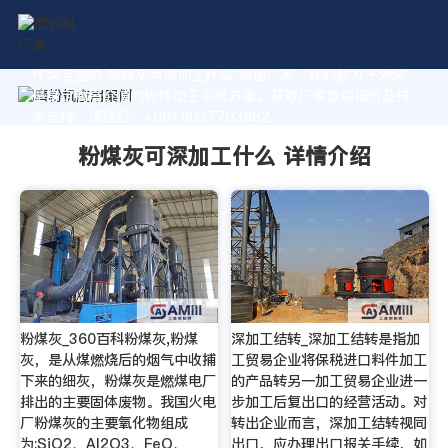
作为专业的 粉煤灰可深加工什么 制造厂家，我们致力于为您
量身定制高价值的粉体加工系统方案。获取厂家直销报价及技
术支持，请拨打：+8618037793862
粉煤灰可深加工什么 详情介绍
粉煤灰_360百科粉煤灰,粉煤
深加工结转_深加工结转是指加
灰，是从煤燃烧后的烟气中收捕
工贸易企业将保税进口料件加工
下来的细灰，粉煤灰是燃煤电厂
的产品转另一加工贸易企业进一
排出的主要固体废物。我国火电
步加工后复出口的经营活动。对
厂粉煤灰的主要氧化物组成
转出企业而言，深加工结转视同
为:SiO2、Al2O3、FeO、
出口，应办理出口报关手续，如