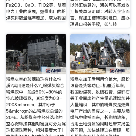
Fe2O3、CaO、TiO2等。随着
以外汇结算的，海关可以签发收
电力工业的发展，燃煤电厂的粉
汇报关单证明联；对转入企业而
煤灰排放量逐年增加，成为我国
言，深加工结转视同进口，应办
理进口报关手续，如与转
粉煤灰空心玻璃微珠有什么性
粉煤灰加工后利用价值大，磨粉
质?其用途是什么?_粉煤灰综合
设备是头等功臣-机器近年来，
粉煤灰中一般含50％-80％的
我国粉煤灰、脱硫石膏、煤矸石
空心玻璃微珠，其细度为0.3-
等工业固废的产生量迅速增加并
200&micro;m，其中小于
大量堆积，其中的粉煤灰是燃煤
5&micro;m的占粉煤灰总量的
电厂产出的固废之一，主要从燃
20％。从粉煤灰中经分选出的
煤气中收捕而来，长期的堆积，
空心微珠按其相对密度可分为沉
占用土地资源的同时还带来扬尘
珠和漂珠两种，相对密度大于1
等问题，加快处理迫在眉睫，那