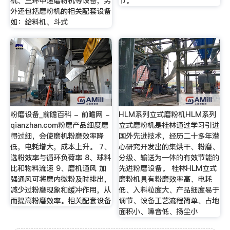
机、三环中速磨粉机等设备，另
节。
外还包括磨粉机的相关配套设备
如：给料机、斗式
粉磨设备_前瞻百科 - 前瞻网 -
HLM系列立式磨粉机HLM系列
qianzhan.com粉磨产品细度磨
立式磨粉机是桂林通过学习引进
得过细，会使磨机粉磨效率降
国外先进技术，经历二十多年潜
低，电耗增大，成本上升。 7、
心研究开发出的集烘干、粉磨、
选粉效率与循环负荷率 8、球料
分级、输送为一体的有效节能的
比和物料流速 9、磨机通风 加
先进粉磨设备。 桂林HLM立式
强通风可将磨内微粉及时排出，
磨粉机具有粉磨效率高、电耗
减少过粉磨现象和缓冲作用，从
低、入料粒度大、产品细度易于
而提高粉磨效率。相关配套设备
调节、设备工艺流程简单、占地
面积小、噪音低、扬尘小