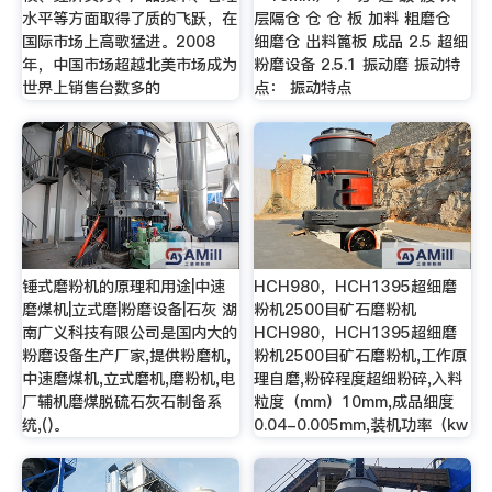
水平等方面取得了质的飞跃，在
层隔仓 仓 仓 板 加料 粗磨仓
国际市场上高歌猛进。2008
细磨仓 出料篦板 成品 2.5 超细
年，中国市场超越北美市场成为
粉磨设备 2.5.1 振动磨 振动特
世界上销售台数多的
点： 振动特点
锤式磨粉机的原理和用途|中速
HCH980，HCH1395超细磨
磨煤机|立式磨|粉磨设备|石灰 湖
粉机2500目矿石磨粉机
南广义科技有限公司是国内大的
HCH980，HCH1395超细磨
粉磨设备生产厂家,提供粉磨机,
粉机2500目矿石磨粉机,工作原
中速磨煤机,立式磨机,磨粉机,电
理自磨,粉碎程度超细粉碎,入料
厂辅机磨煤脱硫石灰石制备系
粒度（mm）10mm,成品细度
统,()。
0.04-0.005mm,装机功率（kw