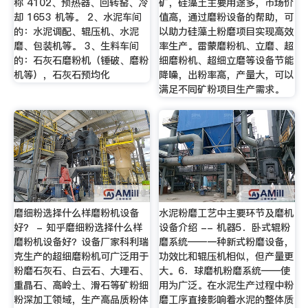
称 4102、预热器、回转窑、冷
矿，硅藻土主要用途多，市场价
却 1653 机等。 2、水泥车间
值高，通过磨粉设备的帮助，可
的：水泥调配、辊压机、水泥
以助力硅藻土粉磨项目实现高效
磨、包装机等。 3、生料车间
率生产。雷蒙磨粉机、立磨、超
的：石灰石磨粉机（锤破、磨粉
细磨粉机、超细立磨等设备节能
机等），石灰石预均化
降噪，出粉率高，产量大，可以
满足不同矿粉项目生产需求。
磨细粉选择什么样磨粉机设备
水泥粉磨工艺中主要环节及磨机
好？ - 知乎磨细粉选择什么样
设备介绍 -- 机器5．卧式辊粉
磨粉机设备好？设备厂家科利瑞
磨系统——一种新式粉磨设备，
克生产的超细磨粉机可广泛用于
功效比和辊压机相似，但产量更
粉磨石灰石、白云石、大理石、
大。6．球磨机粉磨系统——使
重晶石、高岭土、滑石等矿粉细
用为广泛。在水泥生产过程中粉
粉深加工领域，生产高品质粉体
磨工序直接影响着水泥的整体质