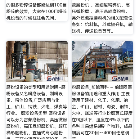
的很多粉碎设备都能达到100目
蒙磨粉机 、高细度粉碎机、高
粉碎的效果，大家在100目粉碎
压微粉磨 、高压悬辊磨粉机。
机设备的时候往往会先问。
另外还包括磨粉机的相关配套设
备如：给料机，斗式提升机，输
送机，传送设备等等。
磨粉设备的类型和用途说明-磨
粉磨设备_前瞻百科 - 前瞻网磨
粉设备又名粉磨设备、制粉设
粉设备的用途和重大作用 主要
备、粉体设备,广泛应用与化
适用于建材、化工、化肥、冶
工、矿山、钢铁、火电、煤炭等
金、矿山、耐材、陶瓷、钢铁、
行业。 磨粉设备类型 磨粉设备
火电、煤炭等行业粉磨莫氏硬度
可以分为雷蒙磨粉机、高压微粉
在9级以下，湿度在6%以下的
磨粉机、高压悬辊磨粉机、超压
各种非易燃易爆矿产物料，成品
梯形磨粉机、直通式离心磨粉
细度可在30目～400目任意调