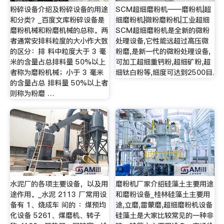
粉碎设备介绍及粉碎设备的用途
SCM超细磨粉机——磨粉机|超
和分类？_百度文库粉碎设备是
细磨粉机|微粉磨粉机|工业超细
磨粉机械和粉磨机械的总称。两
SCM超细磨粉机是全新的微粉
者通常安排料粒度的大小作大致
处理设备,它性能远超过高压微
的区分：排 料中粒度大于 3 毫
粉磨,是新一代的微粉处理设备,
米的含量占总排料量 50%以上
可加工超细重钙粉,超细矿粉,超
者称为磨粉机械；小于 3 毫米
细钛白粉等,细度可达到2500目.
的含量占总 排料量 50%以上者
则称为粉磨 …
水泥厂的各项主要设备，以及用
磨粉机厂家介绍硅藻土主要用途
途作用。_水泥 2113 厂常用设
和磨粉设备_桂林硅藻土主要用
备有 1、烧成车 间的 ：煤预均
途,立磨,雷蒙磨,超细磨粉机设备
化设备 5261、煤磨机、转子
硅藻土是大家比较常见的一种非