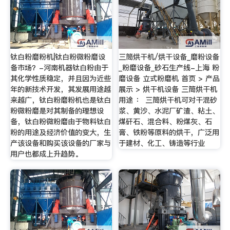
钛白粉磨粉机|钛白粉微粉磨设
三筒烘干机/烘干设备_磨粉设备
备市场？-河南机器钛白粉由于
_粉磨设备_砂石生产线-上海 粉
其化学性质稳定，并且因为近些
磨设备 立式粉磨机 首页 > 产品
年的新技术开发，其发展用途越
展示 > 烘干机设备 三筒烘干机
来越广，钛白粉磨粉机也是钛白
用途 ： 三筒烘干机可对干混砂
粉微粉磨是对其制备的理想设
浆、黄沙、水泥厂矿渣、粘土、
备，钛白粉微粉磨由于物料钛白
煤矸石、混合料、粉煤灰、石
粉的用途及经济价值的变大，生
膏、铁粉等原料的烘干，广泛用
产该设备和购买该设备的厂家与
于建材、化工、铸造等行业
用户也都成上升趋势。