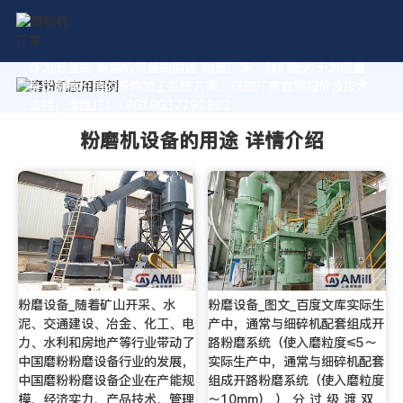
作为专业的 粉磨机设备的用途 制造厂家，我们致力于为您量
身定制高价值的粉体加工系统方案。获取厂家直销报价及技术
支持，请拨打：+8618037793862
粉磨机设备的用途 详情介绍
粉磨设备_随着矿山开采、水
粉磨设备_图文_百度文库实际生
泥、交通建设、冶金、化工、电
产中，通常与细碎机配套组成开
力、水利和房地产等行业带动了
路粉磨系统（使入磨粒度≤5～
中国磨粉粉磨设备行业的发展，
实际生产中，通常与细碎机配套
中国磨粉粉磨设备企业在产能规
组成开路粉磨系统（使入磨粒度
模、经济实力、产品技术、管理
～10mm） ） 分 过 级 渡 双