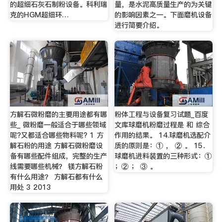
的超细石灰石制粉设备。科利瑞
量，是水泥高质量生产的为关键
克的HGM超细环…
的影响因素之一。下面磨机设备
进行简要介绍。
方解石微粉磨的主要用途都有哪
粉体工程与设备复习试题_百度
些_ 微粉磨一般适合于哪些领域
文库球磨机粉磨过程是 和 综合
呢?又都适合哪些物料呢? 1 方
作用的结果。 14.球磨机选配介
解石粉的用途 方解石微粉磨设
质的原则是：① ， ② 。 15．
备有哪些配件组成，完整的生产
球磨机进料装置的三种形式：①
线需要哪些机械？ 镁方解石粉
；② ； ③ 。
有什么用途？ 方解石都有什么
用处 3 2013