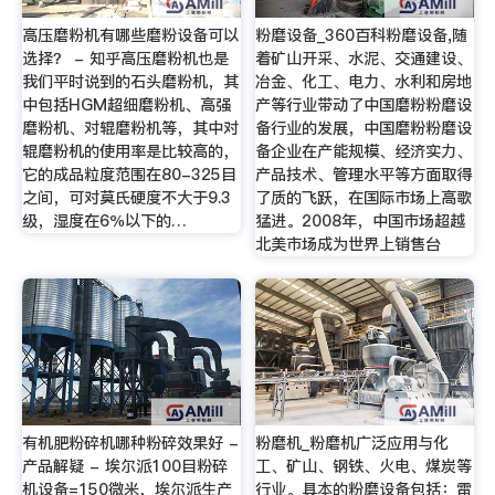
高压磨粉机有哪些磨粉设备可以
粉磨设备_360百科粉磨设备,随
选择？ - 知乎高压磨粉机也是
着矿山开采、水泥、交通建设、
我们平时说到的石头磨粉机，其
冶金、化工、电力、水利和房地
中包括HGM超细磨粉机、高强
产等行业带动了中国磨粉粉磨设
磨粉机、对辊磨粉机等，其中对
备行业的发展，中国磨粉粉磨设
辊磨粉机的使用率是比较高的，
备企业在产能规模、经济实力、
它的成品粒度范围在80-325目
产品技术、管理水平等方面取得
之间，可对莫氏硬度不大于9.3
了质的飞跃，在国际市场上高歌
级，湿度在6％以下的…
猛进。2008年，中国市场超越
北美市场成为世界上销售台
有机肥粉碎机哪种粉碎效果好 -
粉磨机_粉磨机广泛应用与化
产品解疑 - 埃尔派100目粉碎
工、矿山、钢铁、火电、煤炭等
机设备=150微米，埃尔派生产
行业。具本的粉磨设备包括：雷