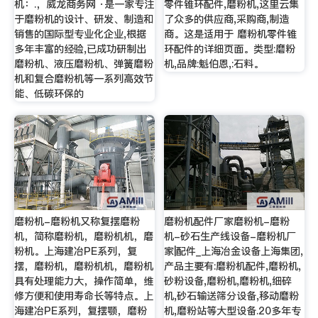
机：.，威龙商务网 ·是一家专注
零件锥环配件,磨粉机,这里云集
于磨粉机的设计、研发、制造和
了众多的供应商,采购商,制造
销售的国际型专业化企业,根据
商。这是适用于 磨粉机零件锥
多年丰富的经验,已成功研制出
环配件的详细页面。类型:磨粉
磨粉机、液压磨粉机、弹簧磨粉
机,品牌:魁伯恩,:石料。
机和复合磨粉机等一系列高效节
能、低碳环保的
磨粉机-磨粉机又称复摆磨粉
磨粉机配件厂家磨粉机-磨粉
机，简称磨粉机，磨粉机机，磨
机-砂石生产线设备-磨粉机厂
粉机。上海建冶PE系列，复
家|配件_上海冶金设备上海集团,
摆，磨粉机，磨粉机机，磨粉机
产品主要有:磨粉机配件,磨粉机,
具有处理能力大，操作简单，维
砂粉设备,磨粉机,磨粉机,细碎
修方便和使用寿命长等特点。上
机,砂石输送筛分设备,移动磨粉
海建冶PE系列，复摆颚，磨粉
机,磨粉站等大型设备.20多年专