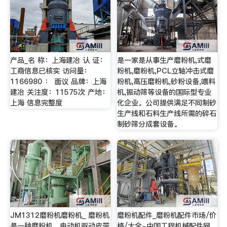
产品_名 称：上海建冶 认 证：
是一家是从事生产磨粉机,式磨
工商信息已核实 访问量：
粉机,磨粉机,PCL立轴冲击式磨
1166980 ： 面议 品牌：上海
粉机,高压磨粉机,砂粉设备,喂料
建冶 关注度：11575次 产地：
机,振动筛等设备的国际型专业
上海 信息完整度
化企业。公司提供满足不同制砂
生产线和石料生产线所需的碎石
制砂筛分成套设备。
JM1312磨粉机磨粉机_ 磨粉机
磨粉机配件_磨粉机配件市场/价
是一种磨粉机，电动机驱动皮带
格/大全-中国工程机械配件网