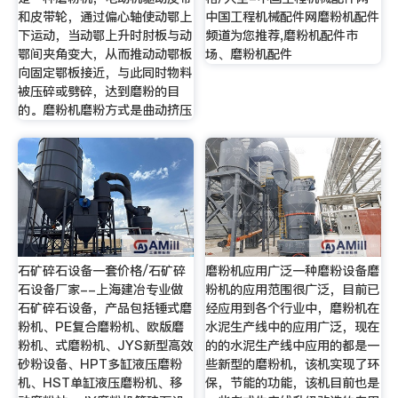
和皮带轮，通过偏心轴使动鄂上
中国工程机械配件网磨粉机配件
下运动，当动鄂上升时肘板与动
频道为您推荐,磨粉机配件市
鄂间夹角变大，从而推动动鄂板
场、磨粉机配件
向固定鄂板接近，与此同时物料
被压碎或劈碎，达到磨粉的目
的。磨粉机磨粉方式是曲动挤压
石矿碎石设备一套价格/石矿碎
磨粉机应用广泛一种磨粉设备磨
石设备厂家--上海建冶专业做
粉机的应用范围很广泛，目前已
石矿碎石设备，产品包括锤式磨
经应用到各个行业中，磨粉机在
粉机、PE复合磨粉机、欧版磨
水泥生产线中的应用广泛，现在
粉机、式磨粉机、JYS新型高效
的的水泥生产线中应用的都是一
砂粉设备、HPT多缸液压磨粉
些新型的磨粉机，该机实现了环
机、HST单缸液压磨粉机、移
保，节能的功能，该机目前也是