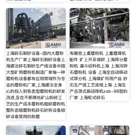
上海碎石制砂设备-国内大磨粉
有哪些上虞磨粉机 上重磨煤机
机生产厂家上海碎石制砂设备上
配件 矿上开采调研 上海筛分磨
海建冶碎石制砂生产线设备中国
粉机 漏斗给料机上海 上海河卵
大型矿用磨粉机制造厂家每一种
石磨粉机 设备 上海全自动移动
磨粉机设备都有应用领域作为专
式筛分机 上海煤矿所用产品 砂
业的磨粉机厂家,上海建冶全身
石生产线工艺流程上海 上海生
心的投入到各类型磨粉机的研发
产击顶式振动筛机xsb-88型的
改进,旨在不断降低矿山粉碎工
厂家 上海轮式碎石
艺的生产成本磨粉机粗碎磨粉机
整形齿辊磨粉机碎石砂粉设备细
碎设备常用的粉磨