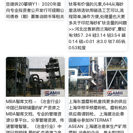
您提供20攀钢Y1：2020年面
钛等有价值的元素,644从海砂
向专业投资者公开发行可续期公
里选铁选钛用磁选工艺可以,流
司债券（期）募集说明书等相关
程简单,操作方便,处理量也大更
多关于印尼海砂矿钛含量的问题
>>:河北出售新西兰海砂矿,曹妃
甸:铁57. 24 硅3.14 铝3.54 磷
0.14 硫<0.01 水3.0 钛7.65钒
0.53粒度
MBA智库文档 - （冶金行业）
上海东盟磨粉机查找更多的供应
中国已探明储量的矿产资源之
上海华预华预磨粉机，磨粉机的
MBA智库文档，专业的管理资
供应商请到枪。 上海建冶赴泰
源分享平台。分享管理资源，传
国曼谷参加INTERMAT
递管理智慧。 （冶金行业）中
ASEAN 上海建冶是家生产矿用
国已探明储 量的矿产资源之金
磨粉 设备的企业，是大型项目