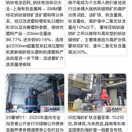
钒钛电池百科_钒钛电池知识大
绝不能成为千古罪人他们曾经进
全-上海有色金属网 - SMM攀
行过承德大庙钒钛磁铁矿的高炉
枝花钒钛磁铁矿选矿磨粉筛分体
冶炼试验，该矿铁、钒含量高，
系，经过改进磨粉壁和轧臼壁的
钛含量低，高炉渣中二氧化钛含
形状以及完善磨粉参数，使终究
量在10%以下。 攀枝花钒钛磁
磨粉产品－20mm含量由
铁矿之所以被称为高钛型的钒钛
86.77% 进步到90.16%；选用
磁铁矿，主要是是因为高炉冶炼
φ2200mm超重型多缸液压磨粉
攀枝花矿时，渣中二氧化钛含量
机更新细碎短头磨粉机使磨粉产
高达30%。
品粒度进一步下降；改进磨矿介
质质量使钢球
20攀钢Y1：2020年面向专业
印尼海砂矿钛含量答案: 152印
投资者公开发行可续期公司债券
尼,菲律宾,马来西亚,越南等东南
金融界债券频道债券公告栏目为
亚国家的海砂里一般都含有铁,