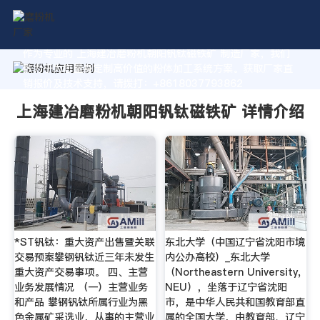
作为专业的 上海建冶磨粉机朝阳钒钛磁铁矿 制造厂家，我们
致力于为您量身定制高价值的粉体加工系统方案。获取厂家直
销报价及技术支持，请拨打：+8618037793862
上海建冶磨粉机朝阳钒钛磁铁矿 详情介绍
*ST钒钛：重大资产出售暨关联
东北大学（中国辽宁省沈阳市境
交易预案攀钢钒钛近三年未发生
内公办高校）_东北大学
重大资产交易事项。 四、主营
（Northeastern University,
业务发展情况 （一）主营业务
NEU），坐落于辽宁省沈阳
和产品 攀钢钒钛所属行业为黑
市，是中华人民共和国教育部直
色金属矿采选业，从事的主营业
属的全国大学，由教育部、辽宁