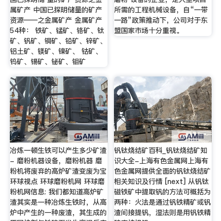
属矿产 中国已探明储量的矿产
所需的工程机械设备，自“一带
资源——之金属矿产 金属矿产
一路”政策推动下，公司对于东
54种： 铁矿、锰矿、铬矿、钛
盟国家市场十分重视。
矿、钒矿、铜矿、铅矿、锌矿、
铝土矿、镁矿、镍矿、 钴矿、
钨矿、锡矿、铋矿、钼矿
冶炼一顿生铁可以产生多少矿渣
钒钛烧结矿百科_钒钛烧结矿知
- 磨粉机器设备，磨粉机器 磨
识大全-上海有色金属网上海有
粉机将废弃的高炉矿渣变废为宝
色金属网提供全面的钒钛烧结矿
环球视点 环球磨粉机网 环球磨
相关知识及行情 [next] 从钒钛
粉机网信息: 我们都知道高炉矿
磁铁矿中提取钒的方法可概括为
渣其实是一种冶炼生铁时，从高
两种：火法是通过钒铁精矿或钒
炉中产生的一种废渣，其生成的
渣间接提钒，湿法则是用钒铁精