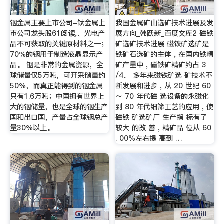
铟金属主要上市公司-钛金属上
我国金属矿山选矿技术进展及发
市公司龙头股61阅读,、光电产
展方向_韩跃新_百度文库2 磁铁
品不可获取的关键原材料之一；
矿选矿技术进展 磁铁矿选矿是
70％的铟用于制造液晶显示产
铁矿石选矿的主体 , 在国内铁精
品。 铟是非常的金属资源，全
矿产量中 , 磁铁矿精矿约占 3
球储量仅5万吨，可开采储量约
/4。 多年来磁铁矿选 矿技术不
50％，而真正能得到的铟金属
断发展和进步 , 从 20 世纪 60
只有1.6万吨；中国拥有世界上
～ 70 年代磁 选设备的永磁化
大的铟储量，也是全球的铟生产
到 80 年代细筛工艺的应用 , 使
国和出口国，产量占全球铟总产
磁铁 矿选矿厂 生产指 标有了
量30％以上。
较大 的改 善 , 精矿品 位从 60
. 00%左右提 高到 …