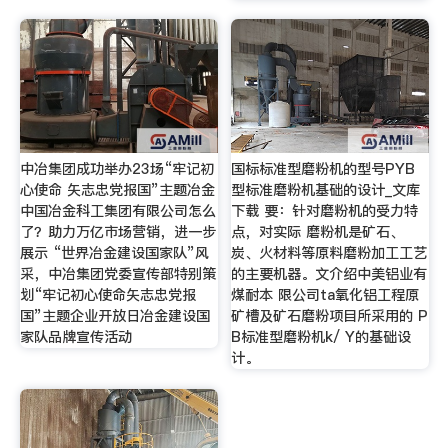
中冶集团成功举办23场“牢记初
国标标准型磨粉机的型号PYB
心使命 矢志忠党报国”主题冶金
型标准磨粉机基础的设计_文库
中国冶金科工集团有限公司怎么
下载 要：针对磨粉机的受力特
了？助力万亿市场营销，进一步
点，对实际 磨粉机是矿石、
展示 “世界冶金建设国家队”风
炭、火材料等原料磨粉加工工艺
采，中冶集团党委宣传部特别策
的主要机器。文介绍中美铝业有
划“牢记初心使命矢志忠党报
煤耐本 限公司ta氧化铝工程原
国”主题企业开放日冶金建设国
矿槽及矿石磨粉项目所采用的 P
家队品牌宣传活动
B标准型磨粉机k/ Y的基础设
计。