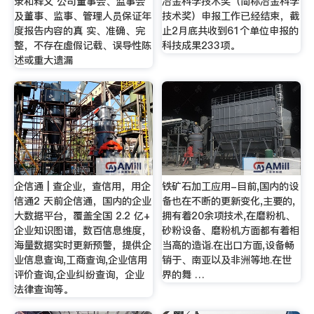
录和释义 公司董事会、监事会
冶金科学技术奖（简称冶金科学
及董事、监事、管理人员保证年
技术奖）申报工作已经结束，截
度报告内容的真 实、准确、完
止2月底共收到61个单位申报的
整，不存在虚假记载、误导性陈
科技成果233项。
述或重大遗漏
企信通 | 查企业，查信用，用企
铁矿石加工应用-目前,国内的设
信通2 天前企信通，国内的企业
备也在不断的更新变化,主要的,
大数据平台，覆盖全国 2.2 亿+
拥有着20余项技术,在磨粉机、
企业知识图谱，数百信息维度，
砂粉设备、磨粉机方面都有着相
海量数据实时更新预警，提供企
当高的造诣.在出口方面,设备畅
业信息查询,工商查询,企业信用
销于、南亚以及非洲等地.在世
评价查询,企业纠纷查询，企业
界的舞 …
法律查询等。