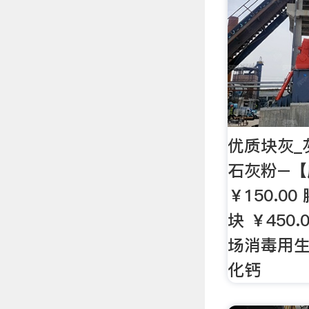
优质块灰_
石灰粉–
￥150.0
块 ￥450
场消毒用生石
化钙