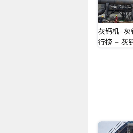
灰钙机-灰
行榜 - 灰