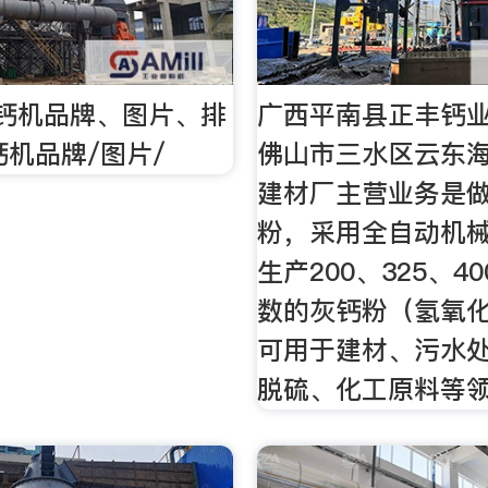
钙机品牌、图片、排
广西平南县正丰钙
钙机品牌/图片/
佛山市三水区云东
建材厂主营业务是
粉，采用全自动机
生产200、325、4
数的灰钙粉（氢氧
可用于建材、污水
脱硫、化工原料等