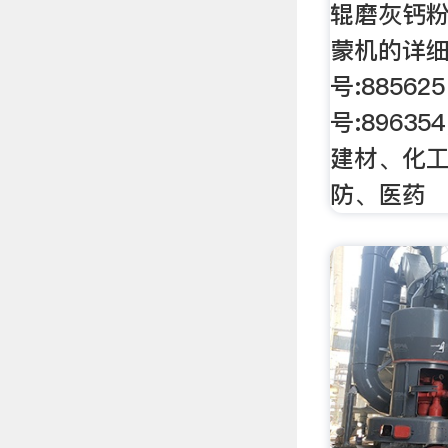
辊磨灰钙
蒙机的详
号:8856
号:8963
建材、化
防、医药