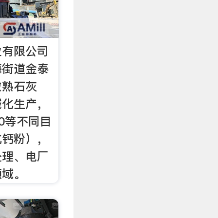
业有限公司
海街道金泰
做熟石灰
械化生产，
00等不同目
化钙粉），
处理、电厂
领域。