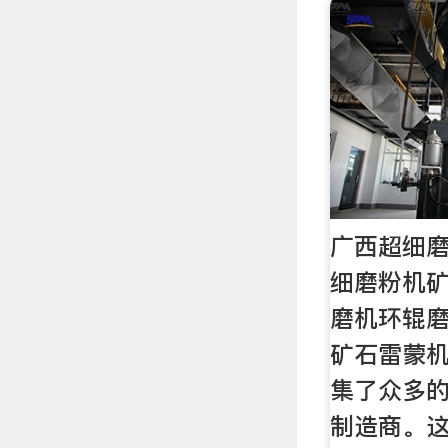
广西超细
细磨粉机矿
磨机环辊
矿石雷蒙
集了众多
制造商。