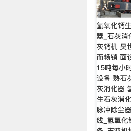
氢氧化钙生
器_石灰消
灰钙机 昊
而畅销 面
15吨每小
设备 熟石
灰消化器 氢
生石灰消化器
脉冲除尘器
线_氢氧化
备_吉鸿机