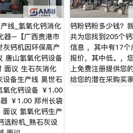
产线_氢氧化钙消化
钙粉钙粉多少钱？
化器–【广西贵港市
共为您找到205个
世灰钙机因环保高产
信息 ，其中有17
议 唐山氢氧化钙设备
报价，其中低。，
时 面议 生石灰消化
上免费注册提供您
灰设备生产线 昊世石
给您的潜在采购买
氧化钙设备 ￥1.00
 ￥1.00 郑州长袋
 面议 氢氧化钙生产
钙选粉机_熟石灰设
械 面议