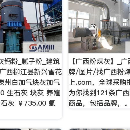
灰钙粉_腻子粉_建筑
【广西粉煤灰】_广
【广西柳江县新兴雪花
牌/图片/找广西粉
0 滕州白加气块灰加气
上.com，全球采
.00 生石灰 块灰 养殖
为你找到121条广
灰 ￥735.00 氧
商品，包括品牌，