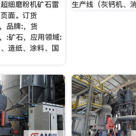
粉超细磨粉机矿石雷
生产线（灰钙机、
细页面。订货
25，品牌:，货
54，:矿石，应用领域:
工、造纸、涂料、国