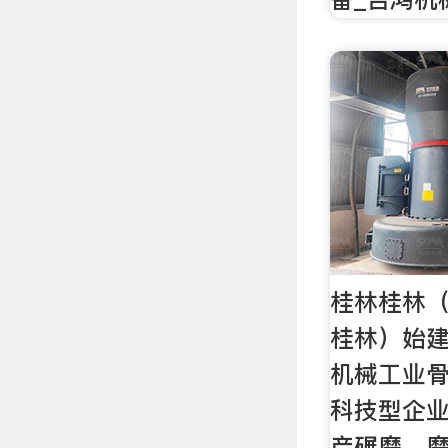
桂林桂林
桂林）始建
机械工业
科技型企
产碾磨、