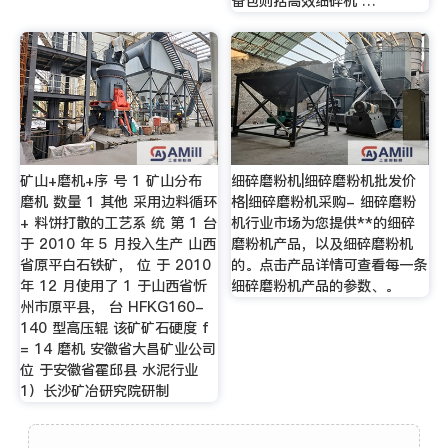
备包则括高效细碎机 …
矿山+磨机+序 号 1 矿山分布
细碎磨粉机|细碎磨粉机批发价
磨机 数量 1 其他 采用边料循环
格|细碎磨粉机采购- 细碎磨粉
+ 料饼打散的工艺系 统 第 1 台
机行业市场为您提供**的细碎
于 2010 年 5 月投入生产 山西
磨粉机产品，以及细碎磨粉机
省原平白石铁矿， 位 于 2010
的。点击产品详情可查看每一条
年 12 月使用了 1 于山西省忻
细碎磨粉机产品的参数、。
州市原平县， 台 HFKG160-
140 型高压辊 该矿矿石硬度 f
= 14 磨机 安徽省大昌矿业公司
位 于安徽省霍邱县 水泥行业
1）长沙矿冶研究院研制