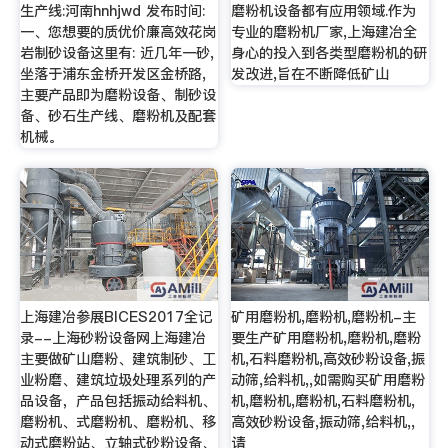
生产线:河南hnhjwd 发布时间:
磨粉机设备都有应用领域.作为
一、您想要的质优价廉高效花岗
专业的磨粉机厂家,上海建冶全
岩制砂设备这里有: 近几年一砂,
身心的投入到各类型磨粉机的研
坐落于浦东金桥开发区金桥路,
发改进,旨在不断降低矿山
主要产品即为磨粉设备、制砂设
备、砂石生产线、磨粉机及配套
机械。
上海建冶参展BICES2017全记
矿用磨粉机,磨粉机,磨粉机-主
录--上海砂粉设备网上海建冶
要生产矿用磨粉机,磨粉机,磨粉
主要做矿山磨粉、建筑制砂、工
机,石料磨粉机,高效砂粉设备,振
业粉磨、建筑垃圾处理系列的产
动筛,给料机,,如需购买矿用磨粉
品设备，产品包括振动给料机、
机,磨粉机,磨粉机,石料磨粉机,
磨粉机、式磨粉机、磨粉机、移
高效砂粉设备,振动筛,给料机,,
动式磨粉站、立轴式砂粉设备、
请