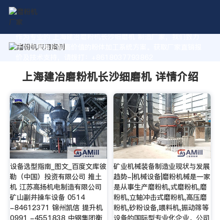
作为专业的 上海建冶磨粉机长沙细磨机 制造厂家，我们致力
于为您量身定制高价值的粉体加工系统方案。获取厂家直销报
价及技术支持，请拨打：+8618037793862
上海建冶磨粉机长沙细磨机 详情介绍
设备选型指南_图文_百度文库彼
矿业机械装备制造业现状与发展
勒（中国）投资有限公司 推土
趋势-|机械设备|磨粉机械是一家
机 江苏高扬机电制造有限公司
是从事生产磨粉机,式磨粉机,磨
矿山副井操车设备 0514
粉机,立轴冲击式磨粉机,高压磨
-84612371 锦州凯信 提升机
粉机,砂粉设备,喂料机,振动筛等
0991 -4551838 中钢集团衡
设备的国际型专业化企业。公司