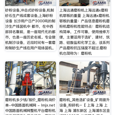
砂粉设备,冲击式砂粉设备,机制
上海远通磨粉机上海远通x磨粉
砂石生产线成套设备,上海砂粉
机鄂板的重量 上海远通x磨粉机
设备 长沙用户日产3000吨的制
鄂板的重量：产品信息磨粉机磨
沙生产线装机中 都市，在中西
粉机磨粉机性能特点：磨粉机结
部排名靠前，是一座现代化的都
构简单，工作可靠，使用维修方
市，也是一座历史名城。专业做
便，主要适用于选矿、建材、筑
机制沙设备，近段时间有一套磨
路、硅酸盐和化学工业，该系列
粉制砂生产线在用户现场装机。
产品磨粉抗压强度不超过.磨粉
机也简称为：磨粉机
磨粉机多少钱/报价_磨粉机询价
磨粉机_其他选矿设备_矿用提升
单-中国路面机械网 - lmjx.net
设备_粉碎机–【 上海 上海 上
中国路面机械网整机平台磨粉机
海 上海 浦东新区 上海浦东区金