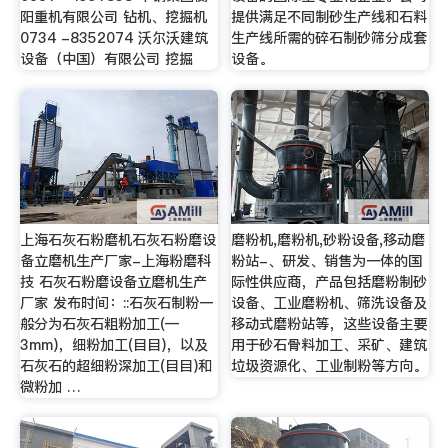
阳重机有限公司 钻机、挖掘机
提供满足不同制砂生产线和石料
0734 -8352074 沃尔沃建筑
生产线所需的碎石制砂筛分成套
设备（中国）有限公司 挖掘
设备。
上海石灰石粉磨机石灰石粉磨设
磨粉机,磨粉机,砂粉设备,移动磨
备立磨机生产厂家-上海粉磨科
粉站-、研发、销售为一体的国
技 石灰石粉磨设备立磨机生产
际性供应商，产品包括磨粉制砂
厂家 发布时间：::石灰石制粉一
设备、工业磨粉机、筛洗设备及
般分为石灰石粗粉加工(—
移动式磨粉站等，这些设备主要
3mm)，细粉加工(目目)，以及
用于砂石骨料加工、采矿、建筑
石灰石的超细粉深加工(目目)和
垃圾资源化、工业制粉等方向。
微粉加 …