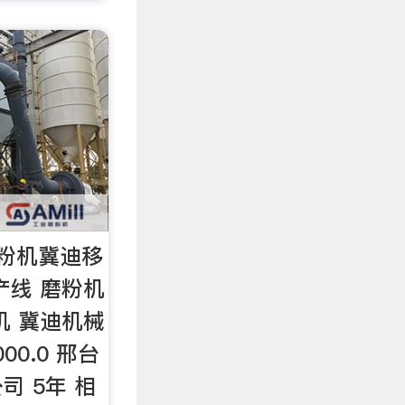
粉机冀迪移
产线 磨粉机
机 冀迪机械
00.0 邢台
司 5年 相