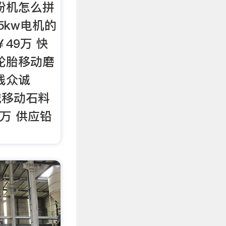
粉机怎么拼
.5kw电机的
49万 快
轮胎移动磨
线众诚
众诚移动石料
9万 供应铅