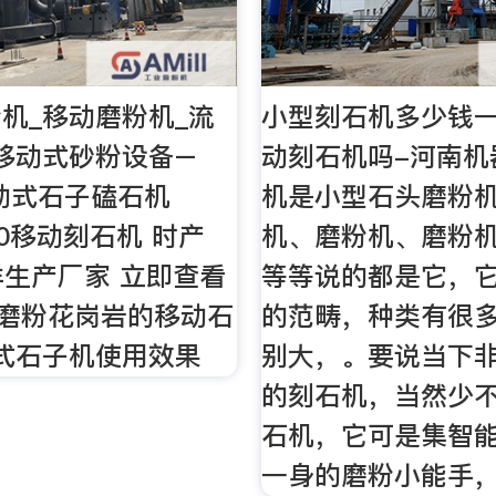
机_移动磨粉机_流
小型刻石机多少钱
移动式砂粉设备–
动刻石机吗-河南机
动式石子磕石机
机是小型石头磨粉
750移动刻石机 时产
机、磨粉机、磨粉
博洋生产厂家 立即查看
等等说的都是它，
万 磨粉花岗岩的移动石
的范畴，种类有很
式石子机使用效果
别大，。要说当下
的刻石机，当然少
石机，它可是集智
一身的磨粉小能手