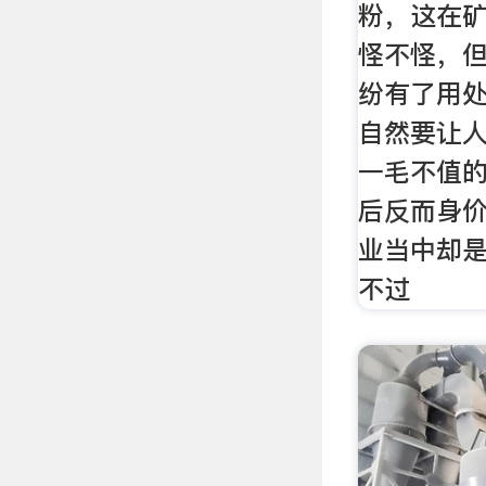
粉，这在
怪不怪，
纷有了用
自然要让
一毛不值
后反而身
业当中却
不过