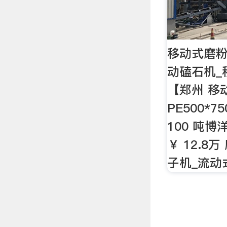
移动式磨粉
动磕石机_
【郑州 移
PE500*
100 吨
￥ 12.8
子机_流动