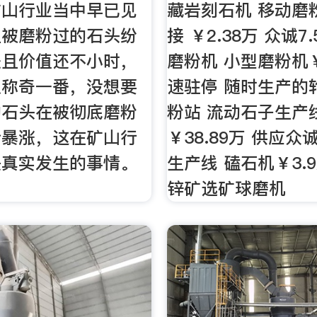
矿山行业当中早已见
藏岩刻石机 移动磨
但被磨粉过的石头纷
接 ￥2.38万 众诚7
处且价值还不小时，
磨粉机 小型磨粉机￥
人称奇一番，没想要
速驻停 随时生产的
的石头在被彻底磨粉
粉站 流动石子生产
价暴涨，这在矿山行
￥38.89万 供应
是真实发生的事情。
生产线 磕石机￥3.
锌矿选矿球磨机