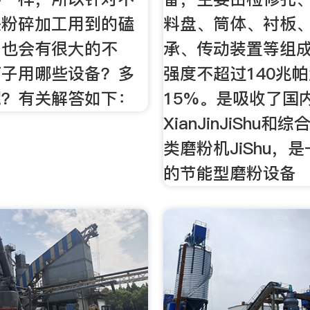
头粉碎加工用到的磕
料盘、筒体、衬板
备也会有很大的不
承、传动装置等组
石子用哪些设备？多
强度不超过140兆
呢？有关解答如下：
15%。是吸收了国
XianJinJiShu和
类磨粉机JiShu，
的节能型磨粉设备