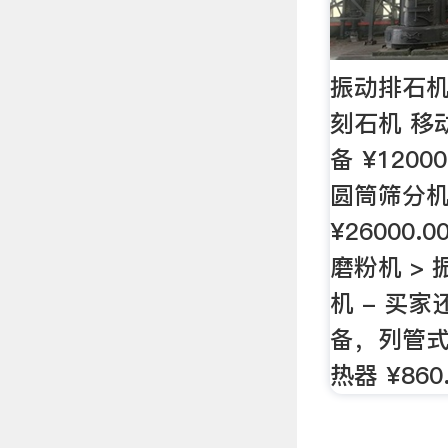
振动排石机
刻石机 移
备 ¥1200
圆筒筛分机
¥26000.
磨粉机 >
机 - 买家
备，列管
热器 ¥86