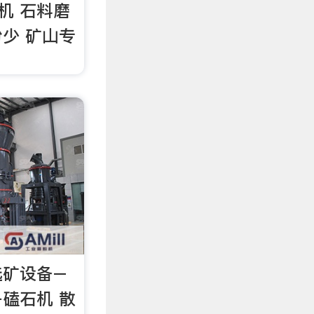
机 石料磨
少 矿山专
选矿设备–
磕石机 散