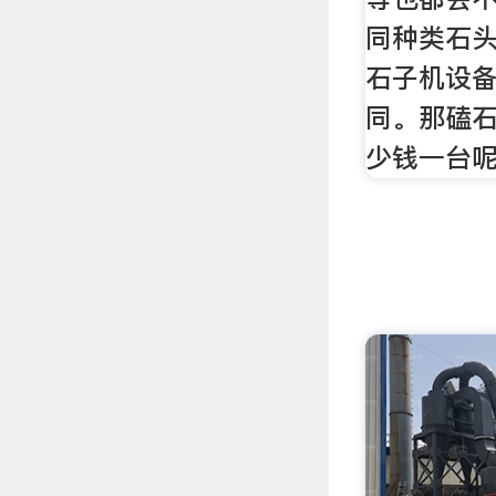
同种类石
石子机设
同。那磕
少钱一台