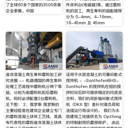
了全球60多个国家的3500余家
件收料台(电磁器)等。通过磨粉
企业参展。中国
机的加工，再生骨料的级配被筛
分为 0-4mm，4-16mm，
16-45mm 及 45mm
废弃混凝土再生骨料磨粉加工研
适用于水坝混凝土的可靠间歇式
究进展 -- 机器德国的再生集料
搅拌机 - -SonthofenBHS-
处理工艺流程中磨粉机分两个等
Sonthofen 的搅拌机在短的搅
级，分别为前磨粉机和后磨粉
拌时间后即可提供稳定的均质混
机，同时必须配置2台磨粉机，
合料。我们的双卧轴间歇式搅拌
见下图： 2、俄罗斯 俄罗斯的
机（DKX 型）是针对高负荷和
主要经验是在建筑企业建立专门
连续运行而设计的。 我们为水
的磨粉混凝土块体工艺线，其具
坝建筑工地提供名为 Optilong
有代表性的磨粉废弃混凝土块体
的特制耐用抗磨损保护。 由此