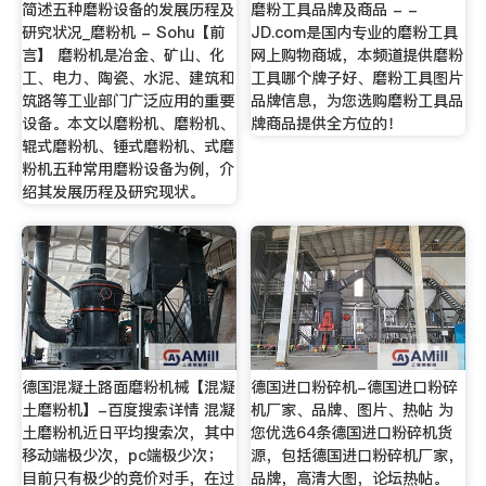
简述五种磨粉设备的发展历程及
磨粉工具品牌及商品 - -
研究状况_磨粉机 - Sohu【前
JD.com是国内专业的磨粉工具
言】 磨粉机是冶金、矿山、化
网上购物商城，本频道提供磨粉
工、电力、陶瓷、水泥、建筑和
工具哪个牌子好、磨粉工具图片
筑路等工业部门广泛应用的重要
品牌信息，为您选购磨粉工具品
设备。本文以磨粉机、磨粉机、
牌商品提供全方位的！
辊式磨粉机、锤式磨粉机、式磨
粉机五种常用磨粉设备为例，介
绍其发展历程及研究现状。
德国混凝土路面磨粉机械【混凝
德国进口粉碎机-德国进口粉碎
土磨粉机】-百度搜索详情 混凝
机厂家、品牌、图片、热帖 为
土磨粉机近日平均搜索次，其中
您优选64条德国进口粉碎机货
移动端极少次，pc端极少次；
源，包括德国进口粉碎机厂家，
目前只有极少的竞价对手，在过
品牌，高清大图，论坛热帖。