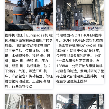
搅拌机 德国 | Europages机 械
代理德国-SONTHOFEN搅拌
传动技术设备制造商和用户的供
机,-SONTHOFEN磨粉机德国
应商。 我们的传动技术领域产
-桑索霍芬机械和矿业公司（简
品主要包括：传输设备、冷却
称公司）始建于公元1563年，
塔、水处理设备、搅拌 器、风
今已有430多年的历史。 公司
机、挤出 机、纸浆 机、压力
***早从事铁矿石采掘业。自
机、起重 机、陆桥建造、鼓式
1888年，公司开始从事建筑机
干燥器、气闸、锻造厂和 机
械设备的制造，发明并研制了世
床。产品包含：传动装置、等径
界上台双卧轴混凝土搅拌机，现
锥齿轮传动装置、工业传动 机
在在水泥混凝土搅拌
构、行星齿轮传动