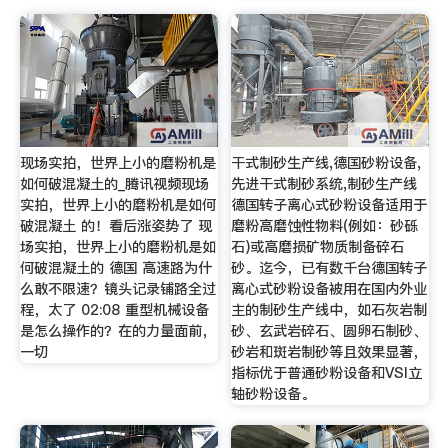
现场实拍，世界上小的磨粉机是
干式制砂生产线,德国砂粉设备,
如何破混凝土的_腾讯视频现场
先进干式制砂系统,制砂生产线
实拍，世界上小的磨粉机是如何
德国转子离心式砂粉设备适用于
破混凝土 的！看后涨姿势了 现
磨粉高磨蚀性物料(例如：砂砾
场实拍，世界上小的磨粉机是如
石)或高磨损矿物质制备碎石
何破混凝土的 德国 高速路为什
砂。迄今，已有数千台德国转子
么敢不限速？镜头记录铺路全过
离心式砂粉设备被用在国内外业
程，太了 02:08 重型机械设备
主的制砂生产线中，如石灰岩制
是怎么操作的？在的力量面前，
砂、玄武岩碎石、圆卵石制砂、
一切
砂岩和斑岩制砂等且效果显著，
指标优于普通砂粉设备和VSI立
轴砂粉设备。