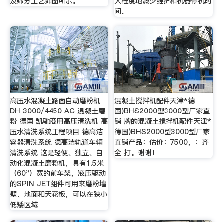
及筛分工艺如图所示。
大程度地减少维护和机器停机时
间。
高压水混凝土路面自动磨粉机
混凝土搅拌机配件天津*德
DH 3000/4450 AC 混凝土磨
国)BHS2000型3000型厂家直
粉 德国 凯驰商用高压清洗机 高
销 牌的混凝土搅拌机配件天津*
压水清洗系统工程项目 德高洁
德国)BHS2000型3000型厂家
容器清洗系统 德高洁轨道车辆
直销产品：估价：7500，：齐
清洗系统 这是轻便、独立、自
全 打。谢谢！
动化混凝土磨粉机，具有1.5米
（60"）宽的前车架，液压驱动
的SPIN JET组件可用来磨粉墙
壁、地面和天花板，可以在狭小
低矮区域