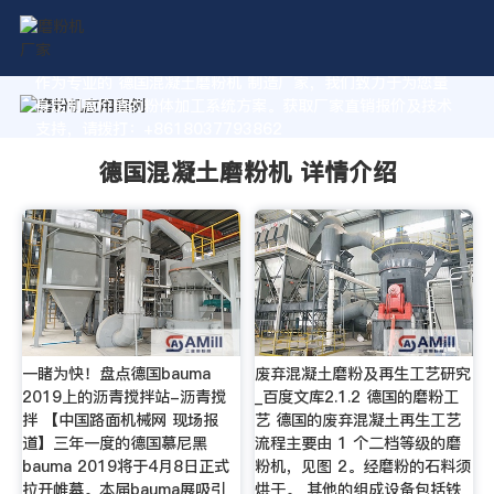
作为专业的 德国混凝土磨粉机 制造厂家，我们致力于为您量
身定制高价值的粉体加工系统方案。获取厂家直销报价及技术
支持，请拨打：+8618037793862
德国混凝土磨粉机 详情介绍
一睹为快！盘点德国bauma
废弃混凝土磨粉及再生工艺研究
2019上的沥青搅拌站-沥青搅
_百度文库2.1.2 德国的磨粉工
拌 【中国路面机械网 现场报
艺 德国的废弃混凝土再生工艺
道】三年一度的德国慕尼黑
流程主要由 1 个二档等级的磨
bauma 2019将于4月8日正式
粉机，见图 2。经磨粉的石料须
拉开帷幕。本届bauma展吸引
烘干。 其他的组成设备包括铁