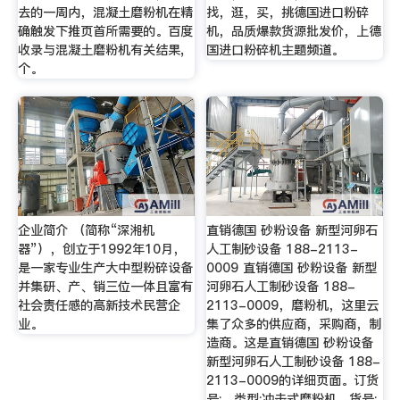
去的一周内，混凝土磨粉机在精
找，逛，买，挑德国进口粉碎
确触发下推页首所需要的。百度
机，品质爆款货源批发价，上德
收录与混凝土磨粉机有关结果,
国进口粉碎机主题频道。
个。
企业简介 （简称“深湘机
直销德国 砂粉设备 新型河卵石
器”），创立于1992年10月，
人工制砂设备 188-2113-
是一家专业生产大中型粉碎设备
0009 直销德国 砂粉设备 新型
并集研、产、销三位一体且富有
河卵石人工制砂设备 188-
社会责任感的高新技术民营企
2113-0009，磨粉机，这里云
业。
集了众多的供应商，采购商，制
造商。这是直销德国 砂粉设备
新型河卵石人工制砂设备 188-
2113-0009的详细页面。订货
号:，类型:冲击式磨粉机，货号: