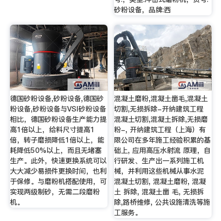
砂粉设备，品牌:西
德国砂粉设备,砂粉设备,德国砂
混凝土磨粉,混凝土凿毛,混凝土
粉设备,砂粉设备与VSI砂粉设备
切割,无损拆除-开纳建筑工程
相比，德国砂粉设备生产能力提
混凝土切割,混凝土拆除,无损磨
高1倍以上，给料尺寸提高1
粉-, 开纳建筑工程（上海）有
倍，转子磨损降低1倍以上，能
限公司在多年施工经验积累的基
耗降低50%以上，而且无堵塞
础上, 应用高压水射流 原理，自
生产。此外，快速更换系统可以
行研发、生产出一系列施工机
大大减少易损件更换时间，也利
械，并利用这些机械从事水泥
于保修。与磨粉机搭配使用，可
混凝土切割, 混凝土磨粉, 混凝
实现两级制砂，无需二段磨粉
土 拆除, 混凝土凿 毛, 无损拆
机。
除,路桥维修, 公共设施清洗等施
工服务。