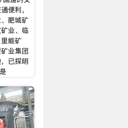
交通便利，
业、肥城矿
汶矿业、临
、里能矿
型矿业集团
边，已探明
，是