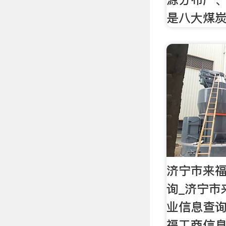
是八大煤
济宁市来福
询_济宁市
业信息查
福工商信