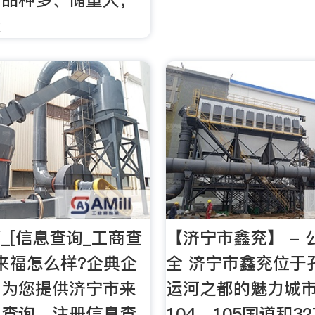
炭
_[信息查询_工商查
【济宁市鑫兖】 -
来福怎么样?企典企
全 济宁市鑫兖位于
询为您提供济宁市来
运河之都的魅力城
息查询、注册信息查
104、105国道和3