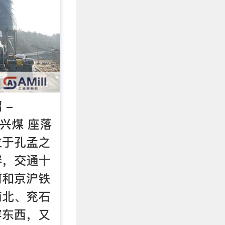
 -
市兴煤 座落
位于孔孟之
畔，交通十
河和京沪铁
南北、兖石
穿东西，又