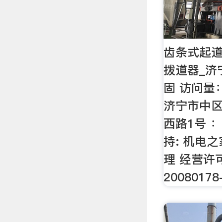
齿条式起道
拨道器_济
固 访问量：
济宁市中
西路1号 
持: 机电
理 经营许可
2008017