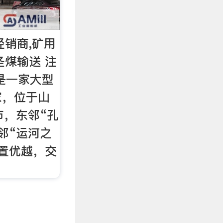
经销商,矿用
圣煤输送 注
，是一家大型
家，位于山
市，东邻“孔
邻“运河之
置优越，交