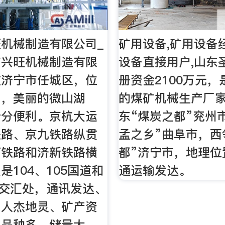
机械制造有限公司_
矿用设备,矿用设备
市兴旺机械制造有限
设备直接用户,山东
在济宁市任城区，位
册资金2100万元
乡，美丽的微山湖
的煤矿机械生产厂
十分便利。京杭大运
东“煤炭之都”兖州
铁路、京九铁路纵贯
孟之乡”曲阜市，西
石铁路和济新铁路横
都”济宁市，地理位
是104、105国道和
通运输发达。
的交汇处，通讯发达、
、人杰地灵、矿产资
、品种多、储量大，