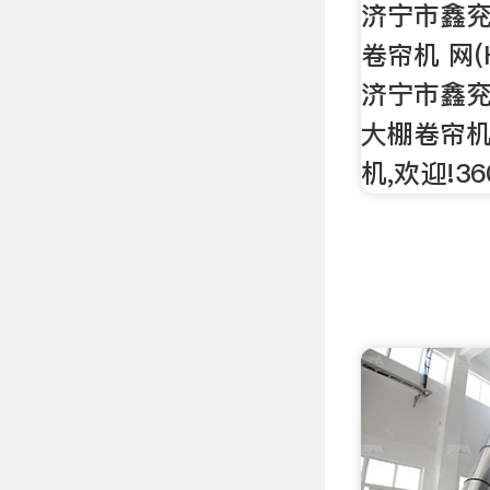
济宁市鑫兖
卷帘机 网(
济宁市鑫兖
大棚卷帘
机,欢迎!3