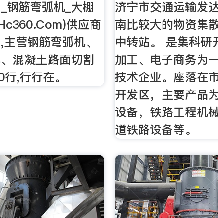
_钢筋弯弧机_大棚
济宁市交通运输发
Hc360.Com)供应商
南比较大的物资集
,主营钢筋弯弧机、
中转站。 是集科研
机、混凝土路面切割
加工、电子商务为
60行,行行在。
技术企业。座落在
开发区，主要产品
设备，铁路工程机
道铁路设备等。