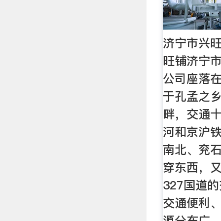
济宁市兴旺
旺铺济宁
公司座落
于孔孟之
畔，交通
河和京沪
南北、兖
穿东西，又
327国道
交通便利
源分布广