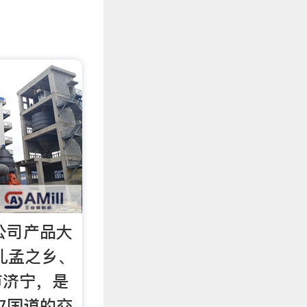
 公司产品大
孔孟之乡、
市济宁，是
27国道的交