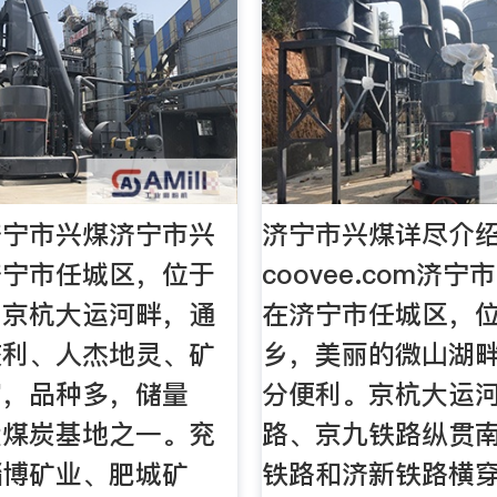
济宁市兴煤济宁市兴
济宁市兴煤详尽介绍
济宁市任城区，位于
coovee.com济宁
、京杭大运河畔，通
在济宁市任城区，
交利、人杰地灵、矿
乡，美丽的微山湖
富，品种多，储量
分便利。京杭大运
大煤炭基地之一。兖
路、京九铁路纵贯
淄博矿业、肥城矿
铁路和济新铁路横