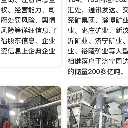
产权、经营能力、司
汇处，通讯发达、
政府处罚风险、舆情
兖矿集团、淄博矿
风险等详细信息.了
业、枣庄矿业、新
来福股东信息、企业
沂矿业、济宁矿业
投资信息上企典企业
业、裕隆矿业等大
相继落户于济宁周
的储量200多亿吨