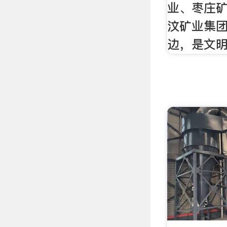
业、枣庄
汶矿业集
边，是文