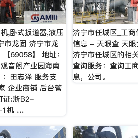
机,卧式扳道器,液压
济宁市任城区_工商
宁市龙固 济宁市龙
信息 - 天眼查 天
【69058】 地址：
济宁市任城区的相
区观音阁产业园海南
查询服务：查询工
： ：田志泽 服务支
息，公司。
之家 企业商铺 后台管
证:浙B2-
8-1机 …