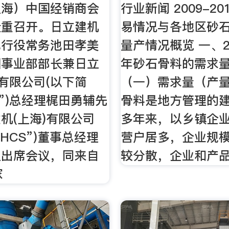
上海）中国经销商会
行业新闻 2009-2
隆重召开。日立建机
易情况与各地区砂
执行役常务池田孝美
量产情况概览 一、20
国事业部部长兼日立
年砂石骨料的需求
)有限公司(以下简
（一）需求量（产量
C”)总经理梶田勇辅先
骨料是地方管理的
机(上海)有限公司
多年来，以乡镇企
HCS”)董事总经理
营户居多，企业规
生出席会议，同来自
较分散，企业和产品
家