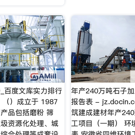
_百度文库实力排行
年产240万吨石子
 （）成立于 1987
报告表 - jz.doci
产品包括磨粉 筛
筑建成建材年产24
垃圾资源化处理、城
工项目（一期） 环
圾综合处理等成套设
表 安徽省四维环境