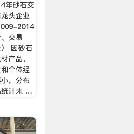
014年砂石交
石龙头企业
09-2014
量、交易
） 因砂石
建材产品，
业和个体经
模小，分布
统计未 …