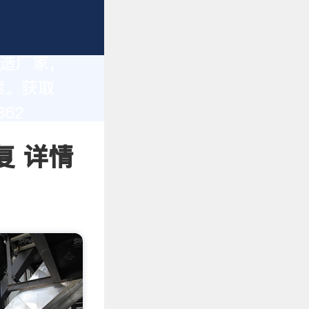
制造厂家，
案。获取
62
复 详情