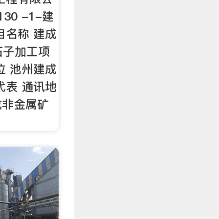
0 -1-建
目名称 建成
石子加工项
位 池州建成
代表 通讯地
龙非金属矿