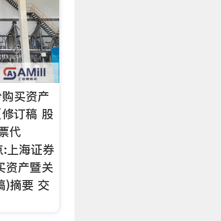
份购买资产
修订稿 股
股票代
地点:上海证券
买资产暨关
)摘要 交