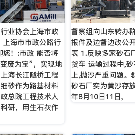
石行业协会上海市政
督察组向山东转办
 上海市市政公路行
报件及边督边改公
迎您！:市政 能否将
表 1.反映多家砂石
“变废为宝”，实现地
货车 运输过程中,
鉴上海长江隧桥工程
上,抛沙严重问题。
将细砂作为路基材料
砂石厂实为黄沙存放
市政总院工程技术人
年8月10日11日,
入科研，用生石灰作