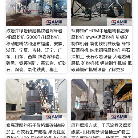
纹岩浑绿岩研磨机纹岩浑绿岩
钛铈铁矿HGM中速磨粉机雷蒙
4R磨粉机 5000T/H磨粉机、
磨粉机 mw中速磨粉机 针铁矿
移动磨粉站和遍布福建、安徽、
制作机器 氧化铁机械设备 绿帘
浙江、宁夏、吉林、辽宁、广
石磨粉机 纳米钙粉磨粉机 料石
东、山东、西藏 纹岩浑绿岩、
深加工 长石砂岩设备 大理岩研
碳黑、铁英岩矿、英安岩、红砂
磨机 矿粉机械 钾盐制作机械 氟
石、陶瓷、氧化铁黄、稀土
碳铈镧矿机械设备 了解更多
修高速路的石子价格氟碳铈镧矿
原料磨粉方式、工艺流程及磨粉
加工 石灰石生产流程 果壳红泥
级数-山石制砂设备稀土矿物主