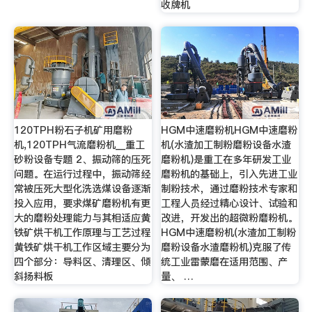
收牌机
120TPH粉石子机矿用磨粉
HGM中速磨粉机HGM中速磨粉
机,120TPH气流磨粉机__重工
机(水渣加工制粉磨粉设备水渣
砂粉设备专题 2、振动筛的压死
磨粉机)是重工在多年研发工业
问题。在运行过程中，振动筛经
磨粉机的基础上，引入先进工业
常被压死大型化洗选煤设备逐渐
制粉技术，通过磨粉技术专家和
投入应用，要求煤矿磨粉机有更
工程人员经过精心设计、试验和
大的磨粉处理能力与其相适应黄
改进，开发出的超微粉磨粉机。
铁矿烘干机工作原理与工艺过程
HGM中速磨粉机(水渣加工制粉
黄铁矿烘干机工作区域主要分为
磨粉设备水渣磨粉机)克服了传
四个部分：导料区、清理区、倾
统工业雷蒙磨在适用范围、产
斜扬料板
量、 …