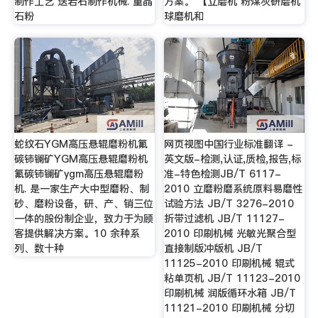
制作工艺 迭岩石制作机械. 重晶
方案。 【立磨机 粉煤灰研磨机
石粉
球磨机和
蛇纹石YGM高压悬辊磨粉机氟
网页视图中国行业标准翻译 -
碳铈镧矿YGM高压悬辊磨粉机
英文版-检测,认证,质检,报告,标
氟碳铈镧矿ygm高压悬辊磨粉
准-特色检测JB/T 6117-
机. 是一家生产大中型磨粉、制
2010 立磨粉磨系统原料易磨性
砂、磨粉设备，研、产、销三位
试验方法 JB/T 3276-2010
一体的股份制企业，致力于为顾
折带过滤机 JB/T 11127-
客提供解决方案。10 余种系
2010 印刷机械 光敏光聚合型
列、数十种
直接制版冲版机 JB/T
11125-2010 印刷机械 辊式
粘单页机 JB/T 11123-2010
印刷机械 润版循环水箱 JB/T
11121-2010 印刷机械 分切