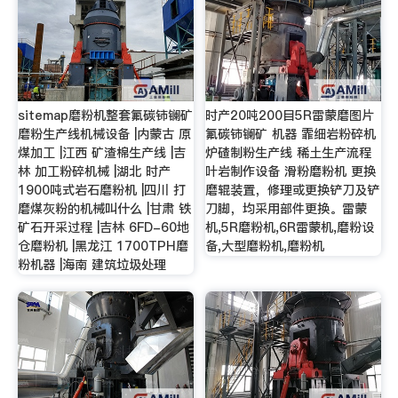
sitemap磨粉机整套氟碳铈镧矿
时产20吨200目5R雷蒙磨图片
磨粉生产线机械设备 |内蒙古 原
氟碳铈镧矿 机器 霏细岩粉碎机
煤加工 |江西 矿渣棉生产线 |吉
炉碴制粉生产线 稀土生产流程
林 加工粉碎机械 |湖北 时产
叶岩制作设备 滑粉磨粉机 更换
1900吨式岩石磨粉机 |四川 打
磨辊装置，修理或更换铲刀及铲
磨煤灰粉的机械叫什么 |甘肃 铁
刀脚，均采用部件更换。雷蒙
矿石开采过程 |吉林 6FD-60地
机,5R磨粉机,6R雷蒙机,磨粉设
仓磨粉机 |黑龙江 1700TPH磨
备,大型磨粉机,磨粉机
粉机器 |海南 建筑垃圾处理