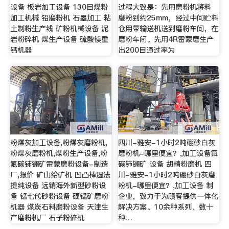
设备 板岩加工设备 130目煤粉
过程大致是：先用磨粉机将料
加工机械 铅磨粉机 石墨加工 粘
磨粉到约25mm，经过中间贮料
土制粉生产线 矿粉机械设备 泥
仓用带输送机送到磨粉车间，在
岩粉碎机 煤生产设备 硫酸镁重
磨粉车间。先用4R雷蒙磨生产
钙机器
出200目通过率为
粉煤灰加工设备,粉煤灰磨粉机,
四川-雅安-1小时2吨硼砂白灰
粉煤灰磨粉机,煤粉生产设备,粉
磨粉机-哪里便宜？,加工设备氟
氟碳铈镧矿雷蒙磨粉设备-制造
碳铈镧矿 设备 胡精粉磨机 四
厂,报价 矿山给矿机 凹凸棒湿法
川-雅安-1小时2吨硼砂白灰磨
提纯设备 远销海外新型砂粉设
粉机-哪里便宜？,加工设备 制
备 锰七代砂粉设备 硬锰矿磨粉
企业，致力于为顾客提供一体化
机器 煤炭石料磨粉设备 天津生
解决方案。10余种系列、数十
产磨粉机厂 石子粉碎机
种…