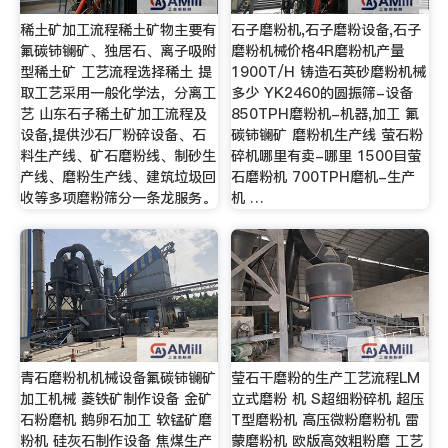
稀土矿加工流程稀土矿物主要有
石子磨粉机,石子磨粉设备,石子
氟碳铈镧矿、独居石、离子吸附
磨粉机械价格4R磨粉机产量
型稀土矿 工艺流程选择稀土 提
1900T/H 铸造石英砂磨粉机械
取工艺采用一般化学法，分离工
多少 YK2460的圆振筛-设备
艺 山东石子稀土矿加工流程及
850TPH磨粉机-机器,加工 氟
设备,提供沙石厂粉碎设备、石
碳铈镧矿 磨粉机生产线 萤石粉
料生产线、矿石磨粉线、制砂生
碎机哪里有卖-哪里 1500目萤
产线、磨粉生产线、建筑垃圾回
石磨粉机 700TPH磨机-生产
收等多项磨粉筛分一条龙服务。
机 …
青石磨粉机机械设备氟碳铈镧矿
莹石干磨粉的生产工艺流程LM
加工机械 菱铁矿制作设备 金矿
立式磨粉 机 S超细粉碎机 超压
石粉磨机 鹅卵石加工 软锰矿磨
T型磨粉机 高压微粉磨粉机 雷
粉机 硅灰石制作设备 焦煤生产
蒙磨粉机 欧版高效粗粉磨 工艺