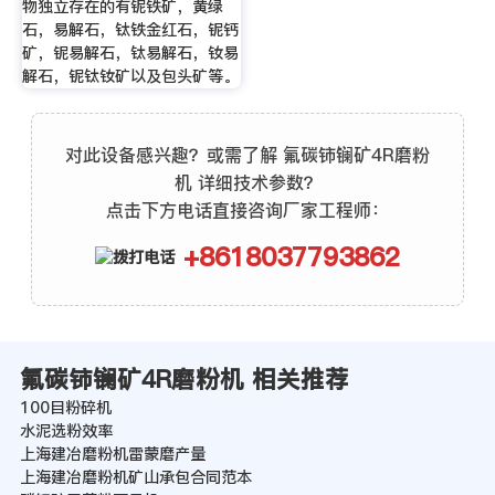
物独立存在的有铌铁矿，黄绿
石，易解石，钛铁金红石，铌钙
矿，铌易解石，钛易解石，钕易
解石，铌钛钕矿以及包头矿等。
对此设备感兴趣？或需了解 氟碳铈镧矿4R磨粉
机 详细技术参数？
点击下方电话直接咨询厂家工程师：
+8618037793862
氟碳铈镧矿4R磨粉机 相关推荐
100目粉碎机
水泥选粉效率
上海建冶磨粉机雷蒙磨产量
上海建冶磨粉机矿山承包合同范本