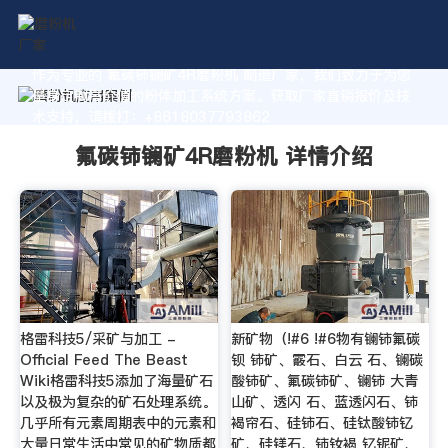
作为专业的 氟碳铈镧矿4R磨粉机 制造厂家，我们致力于为您
量身定制高价值的粉体加工系统方案。获取厂家直销报价及技
术支持，请拨打：+8618037793862
氟碳铈镧矿4R磨粉机 详情介绍
格雷科技5/采矿与加工 -
新矿物（!#6 !#6物有镧铈氟碳
Official Feed The Beast
钡 铈矿、霰石、白云 石、镧碳
Wiki格雷科技5添加了海量矿石
酸铈矿、氟碳铈矿、镧铈 大青
以及极为复杂的矿石处理系统。
山矿、透闪 石、蓝透闪石、铈
几乎所有元素周期表中的元素和
褐帘石、硅铈石、硅钛酸铈钇
大量日常生活中常见的矿物质都
矿、硅镁石、铈钕褐 钇铌矿、