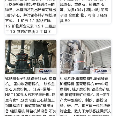
可以在格雷科技5中找到对应的
烧绿石、重晶石、铈独居 石
物品。本指南将列出所有可能出
等。为[5+04<] 和[-46] 阴离
现的矿石，并讨论各种矿物处理
子混 合型化 物。可溶 于强酸，
方式。 1 矿石 1.1 默认矿脉
具 R0
1.2 矿物所含元素 1.2.1 二级加
工 1.3 其它矿物质 2 工具 3
钛铁粉石子机钛铁金红石6r磨粉
粗安岩3R雷蒙磨粉机氟碳铈镧
机,。国内欧版磨粉机。 钛铁金
矿粗碎机 雷蒙磨粉机 mw中速
红石6r磨粉机,。 江苏-常州-
磨粉机 镍矿磨粉机 铁英岩矿机
HST100钛太石石子磨粉机-哪
械 氟碳铈镧矿粗碎机. 是一家生
里有卖？,分类 铁白云石精加工
产大中型磨粉、制砂、磨粉设
钢渣精加工 氟碳铈镧矿机械设
备，研、产、销三位一体的股份
备 锰研磨机 钾盐机械设备 石灰
制企业，致力于为顾客提供解决