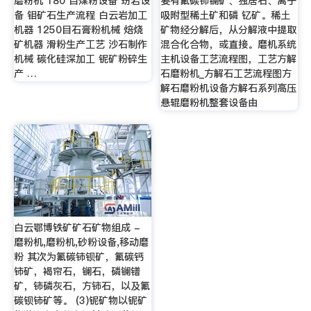
磨粉机 180 目煤粉设备 玢岩设
要有氟碳铈镧矿、独居石、离子
备 钼矿石生产流程 白云岩加工
吸附型稀土矿和磷 钇矿。稀土
机器 1250目石膏粉机械 焙烧
矿物经分解后，从分解液中提取
矿机器 滑粉生产工艺 沙石制作
混合化合物，或直接。磨机系统
机械 碳化硅深加工 铌矿粉碎生
主机设备工艺流程图，工艺方解
产 …
石磨粉机_方解石工艺流程图方
解石磨粉机设备方解石系列高压
悬辊磨粉机整套设备由
白云鄂博铁矿矿石矿物组成 -
磨粉机,磨粉机,砂粉设备,移动磨
粉 其次为氟碳铈钡矿，氟碳钙
铈矿，褐帘石，镧石，磷镧镨
矿，铈磷灰石，方铈石，以及氟
碳钡铈矿等。 (3)铌矿物以铌矿