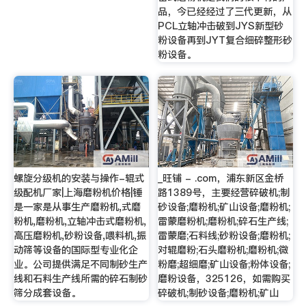
品，今已经经过了三代更新，从
PCL立轴冲击破到JYS新型砂
粉设备再到JYT复合细碎整形砂
粉设备。
螺旋分级机的安装与操作-辊式
_旺铺 - .com，浦东新区金桥
级配机厂家|上海磨粉机价格|锤
路1389号，主要经营碎破机;制
是一家是从事生产磨粉机,式磨
砂设备;磨粉机;矿山设备;磨粉机;
粉机,磨粉机,立轴冲击式磨粉机,
雷蒙磨粉机;磨粉机;碎石生产线;
高压磨粉机,砂粉设备,喂料机,振
雷蒙磨;石料线;砂粉设备;磨粉机;
动筛等设备的国际型专业化企
对辊磨粉;石头磨粉机;磨粉机;微
业。公司提供满足不同制砂生产
粉磨;超细磨;矿山设备;粉体设备;
线和石料生产线所需的碎石制砂
磨粉设备，325126，如需购买
筛分成套设备。
碎破机;制砂设备;磨粉机;矿山