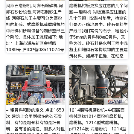
河卵石磨粉机,河卵石粉碎机,河
磨粉机衬板更换应注意的几个问
卵石砂粉设备,河卵石制砂生产
题--磨粉机 衬板更换应注意的
线 河卵石加工主要可分为磨粉
几个问题 II安装衬垫后，检查它
机的粗碎、式磨粉机或磨粉机的
们是否正确地居中。砂石骨料生
中细碎和砂粉设备的制砂整形三
产线即我们常说的石子，粒径小
个阶段。具体加工流程如下: 地
于5mm的骨料称为细骨料，又
址：上海市浦东新区金桥路
称为砂。砂石料是水利工程中混
1389号 沪ICP备08511074号
凝土和堆砌石等构筑物的主要建
筑材料。如果不正确，在动态
- 粗骨料和砂的定义 点击1653
1214磨粉机磨粉机-中国路面
次 建筑上会用到很多的砂石骨
机械网找1214磨粉机磨粉机，
料，有的是粗骨料有的是细骨
磨粉机，1214型式磨粉机，
料，各有各的用途，很多人对粗
pf1214反 式磨粉机，1214型