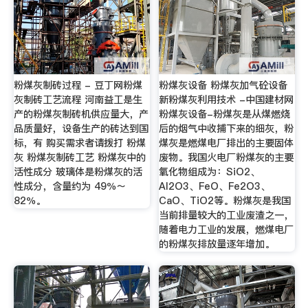
粉煤灰制砖过程 - 豆丁网粉煤
粉煤灰设备 粉煤灰加气砼设备
灰制砖工艺流程 河南益工是生
新粉煤灰利用技术 -中国建材网
产的粉煤灰制砖机供应量大，产
粉煤灰设备-粉煤灰是从煤燃烧
品质量好，设备生产的砖达到国
后的烟气中收捕下来的细灰，粉
标，有 购买需求者请拨打 粉煤
煤灰是燃煤电厂排出的主要固体
灰 粉煤灰制砖工艺 粉煤灰中的
废物。我国火电厂粉煤灰的主要
活性成分 玻璃体是粉煤灰的活
氧化物组成为：SiO2、
性成分，含量约为 49％～
Al2O3、FeO、Fe2O3、
82％。
CaO、TiO2等。粉煤灰是我国
当前排量较大的工业废渣之一，
随着电力工业的发展，燃煤电厂
的粉煤灰排放量逐年增加。