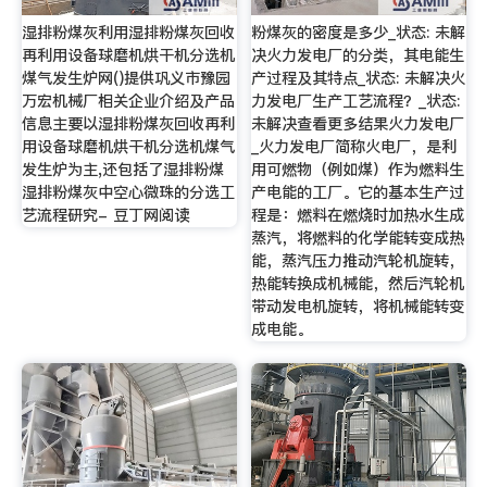
湿排粉煤灰利用湿排粉煤灰回收
粉煤灰的密度是多少_状态: 未解
再利用设备球磨机烘干机分选机
决火力发电厂的分类，其电能生
煤气发生炉网()提供巩义市豫园
产过程及其特点_状态: 未解决火
万宏机械厂相关企业介绍及产品
力发电厂生产工艺流程？_状态:
信息主要以湿排粉煤灰回收再利
未解决查看更多结果火力发电厂
用设备球磨机烘干机分选机煤气
_火力发电厂简称火电厂，是利
发生炉为主,还包括了湿排粉煤
用可燃物（例如煤）作为燃料生
湿排粉煤灰中空心微珠的分选工
产电能的工厂。它的基本生产过
艺流程研究- 豆丁网阅读
程是：燃料在燃烧时加热水生成
蒸汽，将燃料的化学能转变成热
能，蒸汽压力推动汽轮机旋转，
热能转换成机械能，然后汽轮机
带动发电机旋转，将机械能转变
成电能。