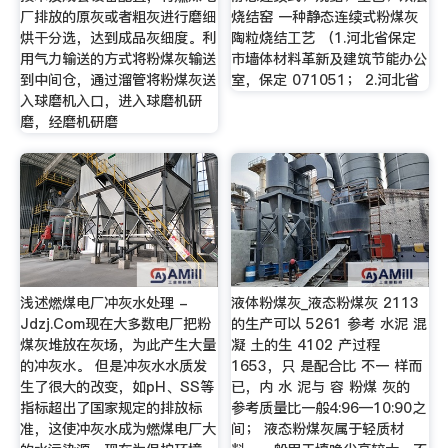
厂排放的原灰或者粗灰进行磨细
烧结窑 一种静态连续式粉煤灰
烘干分选，达到成品灰细度。利
陶粒烧结工艺 （1.河北省保定
用气力输送的方式将粉煤灰输送
市墙体材料革新及建筑节能办公
到中间仓，通过溜管将粉煤灰送
室，保定 071051； 2.河北省
入球磨机入口，进入球磨机研
磨，经磨机研磨
浅述燃煤电厂冲灰水处理 -
液体粉煤灰_液态粉煤灰 2113
Jdzj.Com现在大多数电厂把粉
的生产可以 5261 参考 水泥 混
煤灰堆放在灰场，为此产生大量
凝 土的生 4102 产过程
的冲灰水。 但是冲灰水水质发
1653，只 是配合比 不一 样而
生了很大的改变，如pH、SS等
已，内 水 泥与 容 粉煤 灰的
指标超出了国家规定的排放标
参考质量比一般4:96—10:90之
准，这使冲灰水成为燃煤电厂大
间； 液态粉煤灰属于轻质材