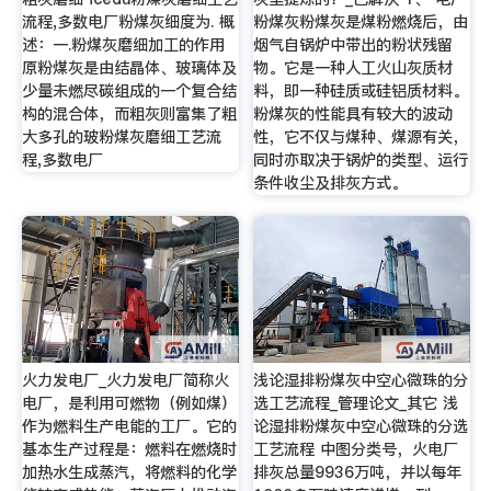
流程,多数电厂粉煤灰细度为. 概
粉煤灰粉煤灰是煤粉燃烧后，由
述：一.粉煤灰磨细加工的作用
烟气自锅炉中带出的粉状残留
原粉煤灰是由结晶体、玻璃体及
物。它是一种人工火山灰质材
少量未燃尽碳组成的一个复合结
料，即一种硅质或硅铝质材料。
构的混合体，而粗灰则富集了粗
粉煤灰的性能具有较大的波动
大多孔的玻粉煤灰磨细工艺流
性，它不仅与煤种、煤源有关，
程,多数电厂
同时亦取决于锅炉的类型、运行
条件收尘及排灰方式。
火力发电厂_火力发电厂简称火
浅论湿排粉煤灰中空心微珠的分
电厂，是利用可燃物（例如煤）
选工艺流程_管理论文_其它 浅
作为燃料生产电能的工厂。它的
论湿排粉煤灰中空心微珠的分选
基本生产过程是：燃料在燃烧时
工艺流程 中图分类号，火电厂
加热水生成蒸汽，将燃料的化学
排灰总量9936万吨，并以每年