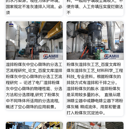
的水污染源。现在为保护环境，
料，一般用于填唤尘高较大，不
国家规定不准灰渣排入河流，必
便夯填、人工夯填压实度烂做达
须
不
湿排粉煤灰中空心微珠的分选工
粉煤灰湿排灰工艺_百度文库粉
艺流程研究_论文_百度文库湿排
煤灰湿排灰工艺_材料科学_工程
粉煤灰中空心微珠的分选工艺流
科技_专业资料。根据粉煤灰的
程研究 - 论述了电厂湿排粉煤
排放方式有湿排和干排之分。
灰中空心微珠的物理性能、分选
湿排粉煤灰的脱水 湿排粉煤灰
方法和分选原理,研究了粉煤灰
是采用较多量的水， 直接从喷
中不同珠体所适用的分选流程,
淋除尘器中或静电除尘器下将粉
概述了空心微珠的应用前景。
煤灰稀 释成流体，用泵和管道
打入粉煤灰沉淀池中。