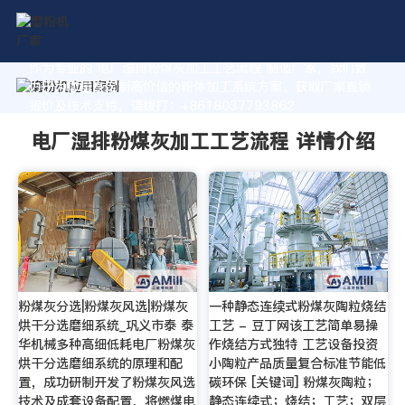
作为专业的 电厂湿排粉煤灰加工工艺流程 制造厂家，我们致
力于为您量身定制高价值的粉体加工系统方案。获取厂家直销
报价及技术支持，请拨打：+8618037793862
电厂湿排粉煤灰加工工艺流程 详情介绍
粉煤灰分选|粉煤灰风选|粉煤灰
一种静态连续式粉煤灰陶粒烧结
烘干分选磨细系统_巩义市泰 泰
工艺 - 豆丁网该工艺简单易操
华机械多种高细低耗电厂粉煤灰
作烧结方式独特 工艺设备投资
烘干分选磨细系统的原理和配
小陶粒产品质量复合标准节能低
置，成功研制开发了粉煤灰风选
碳环保 [关键词] 粉煤灰陶粒；
技术及成套设备配置，将燃煤电
静态连续式；烧结；工艺；双层