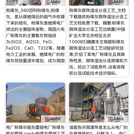
粉煤灰_360百科粉煤灰,粉煤
粉煤灰微珠湿法分选工艺_文档
灰，是从煤燃烧后的烟气中收捕
下载提供粉煤灰微珠湿法分选工
下来的细灰，粉煤灰是燃煤电厂
艺文档免费下载，摘要:粉煤灰
排出的主要固体废物。我国火电
微珠湿法分选工艺边炳鑫(中国
厂粉煤灰的主要氧化物组成
矿业大学北京校区北京
为:SiO2、Al2O3、FeO、
100083)摘要本文根据粉煤灰
Fe2O3、CaO、TiO2等。随着
微珠湿法分选工艺试验研究结
电力工业的发展，燃煤电厂的粉
果,价绍了某电厂粉煤灰及其微
煤灰排放量逐年增加，成为我国
珠性质、微珠湿法分选原理和方
法。给出了试验条件,设备流程
和分选试验技术经济指标。
电厂粉煤灰粗灰磨细电厂粉煤灰
谁能告诉我漂珠是怎么从电厂的
粗灰磨细 icedu粉煤灰磨细工艺
灰里提炼的？_已解决 1、 电厂