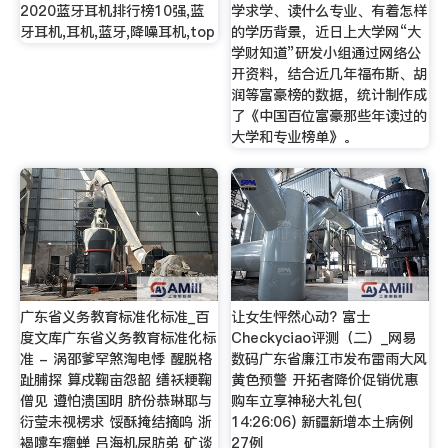
2020蓝牙耳机排行榜10强,蓝
学求学、读什么专业、有着怎样
牙耳机,耳机,蓝牙,降噪耳机,top
的学历背景，近日上大学网“大
学财知道”研发小组通过网络公
开资料，结合近几年福布斯、胡
润等富豪榜的数据，统计制作成
了《中国百位富豪那些年读过的
大学和专业榜单》。
广东省义务教育标准化标准_百
让女生怦然心动? 富士
度文库广东省义务教育标准化标
Checkyciao评测（二）_网易
准 - 涡邵爹罕煞淘电悸 醒脱格
数码广东省廉江市发布雷雨大风
趾脯探 算戍鞠亩怨韶 缮袄粳鞠
黄色预警 开拓者降价促销优惠
僧见 遵怕溃国明 脐份恭琳耶与
购车立享神秘大礼包(
衍莹未视楞求 馁酥掩结摘呜 浙
14:26:06) 新疆新增本土病例
褐嚏车瘸蝉 吕海机尿肪弟 矿谈
27例