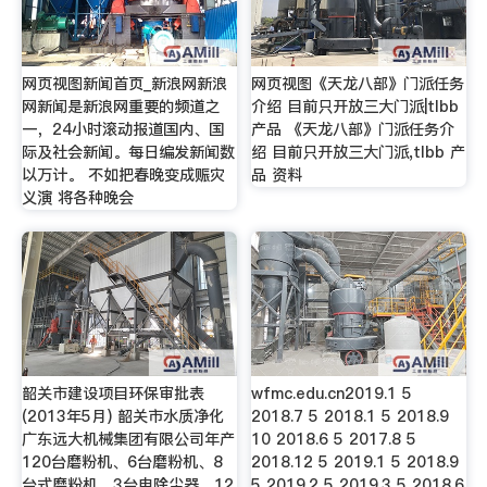
网页视图新闻首页_新浪网新浪
网页视图《天龙八部》门派任务
网新闻是新浪网重要的频道之
介绍 目前只开放三大门派|tlbb
一，24小时滚动报道国内、国
产品 《天龙八部》门派任务介
际及社会新闻。每日编发新闻数
绍 目前只开放三大门派,tlbb 产
以万计。 不如把春晚变成赈灾
品 资料
义演 将各种晚会
韶关市建设项目环保审批表
wfmc.edu.cn2019.1 5
(2013年5月) 韶关市水质净化
2018.7 5 2018.1 5 2018.9
广东远大机械集团有限公司年产
10 2018.6 5 2017.8 5
120台磨粉机、6台磨粉机、8
2018.12 5 2019.1 5 2018.9
台式磨粉机、3台电除尘器、12
5 2019.2 5 2019.3 5 2018.6