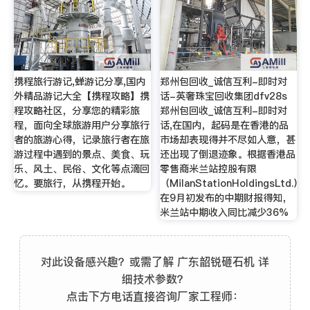
携程旅行游记,蝉游记分享,国内
郑州包回收_诚信互利-即时对
外精品游记大全【携程攻略】携
话-英奢珠宝回收集团dfv28s
程攻略社区，分享您的精彩旅
郑州包回收_诚信互利-即时对
程，面向全球旅游用户分享旅行
话,在国内，起码是在香港的品
者的旅游心得，记录旅行者在旅
市场却表现得并不尽如人意，甚
游过程中遇到的景点、美食、玩
还出现了倒退迹象。根据香港品
乐、风土、民俗、文化等点滴回
零售商米兰站控股有限
忆。要旅行，从携程开始。
（MilanStationHoldingsLtd.）
在9月初发布的中期财报得知，
米兰站中期收入同比减少36%
对此设备感兴趣？或需了解 广东韶锐砸石机 详
细技术参数？
点击下方电话直接咨询厂家工程师：