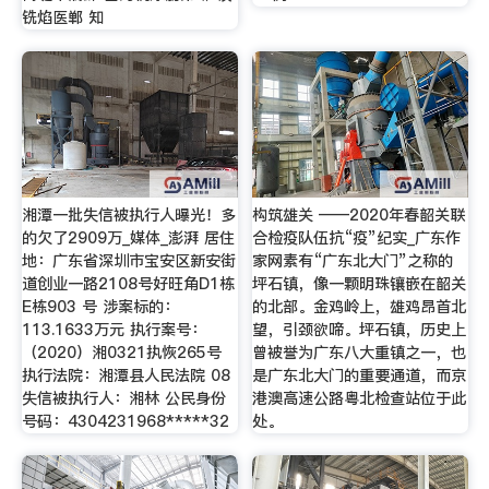
铣焰医郸 知
湘潭一批失信被执行人曝光！多
构筑雄关 ——2020年春韶关联
的欠了2909万_媒体_澎湃 居住
合检疫队伍抗“疫”纪实_广东作
地：广东省深圳市宝安区新安街
家网素有“广东北大门”之称的
道创业一路2108号好旺角D1栋
坪石镇，像一颗明珠镶嵌在韶关
E栋903 号 涉案标的：
的北部。金鸡岭上，雄鸡昂首北
113.1633万元 执行案号：
望，引颈欲啼。坪石镇，历史上
（2020）湘0321执恢265号
曾被誉为广东八大重镇之一，也
执行法院：湘潭县人民法院 08
是广东北大门的重要通道，而京
失信被执行人：湘林 公民身份
港澳高速公路粤北检查站位于此
号码：4304231968*****32
处。