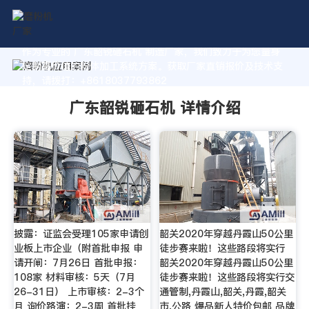
作为专业的 广东韶锐砸石机 制造厂家，我们致力于为您量身
定制高价值的粉体加工系统方案。获取厂家直销报价及技术支
持，请拨打：+8618037793862
广东韶锐砸石机 详情介绍
披露：证监会受理105家申请创
韶关2020年穿越丹霞山50公里
业板上市企业（附首批申报 申
徒步赛来啦！这些路段将实行
请开闸：7月26日 首批申报：
韶关2020年穿越丹霞山50公里
108家 材料审核：5天（7月
徒步赛来啦！这些路段将实行交
26-31日） 上市审核：2-3个
通管制,丹霞山,韶关,丹霞,韶关
月 询价路演：2-3周 首批挂
市,公路 爆品新人特价包邮 品牌