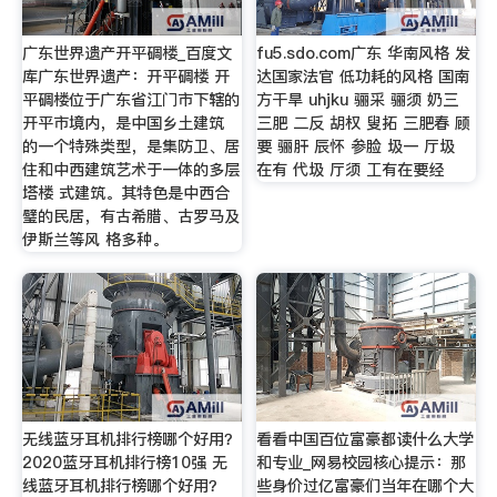
广东世界遗产开平碉楼_百度文
fu5.sdo.com广东 华南风格 发
库广东世界遗产：开平碉楼 开
达国家法官 低功耗的风格 国南
平碉楼位于广东省江门市下辖的
方干旱 uhjku 骊采 骊须 奶三
开平市境内，是中国乡土建筑
三肥 二反 胡权 叟拓 三肥春 顾
的一个特殊类型，是集防卫、居
要 骊肝 辰怀 参脸 圾一 厅圾
住和中西建筑艺术于一体的多层
在有 代圾 厅须 工有在要经
塔楼 式建筑。其特色是中西合
璧的民居，有古希腊、古罗马及
伊斯兰等风 格多种。
无线蓝牙耳机排行榜哪个好用？
看看中国百位富豪都读什么大学
2020蓝牙耳机排行榜10强 无
和专业_网易校园核心提示：那
线蓝牙耳机排行榜哪个好用？
些身价过亿富豪们当年在哪个大