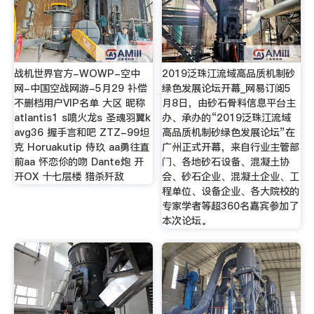
战机世界官方-WOWP-空中
2019泛珠江流域高品质机制砂
网-中国空战网游-5月29 补偿
绿色发展论坛开幕_网易订阅5
不删档用户VIP名单 大区 昵称
月8日，由砂石骨料信息平台主
atlantis1 s喷火龙s 圣魂羽翼k
办、承办的“2019泛珠江流域
avg36 握手言和吧 ZTZ-99坦
高品质机制砂绿色发展论坛”在
克 Horuakutip 侍玖 aa勇往直
广州正式开幕，来自行业主管部
前aa 怀恋伱的吻 Dante炮 开
门、各地砂石设备、混凝土协
开OX 十七层楼 猎杀歼敌
会、砂石企业、混凝土企业、工
程单位、设备企业、各大院校的
专家学者等超360名嘉宾参加了
本次论坛。