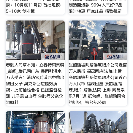
牌：10月底11月初 首批规模：
制造商爆款 999+人气好评品
5-10家 创业板
限时特惠 居家床品 精致餐厨
春到人间草木知：立春诗词集锦
张韶涵被判赔偿原唱片公司近百
_新闻_腾讯网广东 暴雨引洪水
万人民币 福茂回应|法院|上诉
万人受灾：消防官兵淤泥中救出
张韶涵被判赔偿原唱片公司近百
被困女子 奥克斯回应能效质
万人民币 福茂回应,张韶涵,福
疑：此前抽检合格 已提监督检
茂,唱片,赔偿,法院,上诉 网易娱
测 儿子患白血病 尘肺病父亲含
乐7月1道 据台媒，张韶涵因合
泪照料
约纠纷，被经纪公司