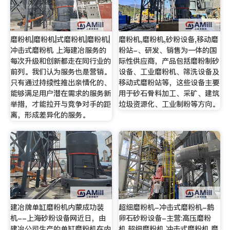
磨粉机|磨粉机|式磨粉机|磨粉机|
磨粉机,磨粉机,砂粉设备,移动磨
冲击式磨粉机 上海建冶服务的
粉站-、研发、销售为一体的国
每次升级和创新都走在同行业的
际性供应商，产品包括磨粉制砂
前列。我们认为服务也是营销。
设备、工业磨粉机、筛洗设备及
只有通过持续性推出亲情化的、
移动式磨粉站等，这些设备主要
能够满足用户潜在需求的服务新
用于砂石骨料加工、采矿、建筑
举措，才能拉开与竞争对手的距
垃圾资源化、工业制粉等方向。
离，形成差异化的服务。
建冶牌单缸磨粉机内蒙成功装
超细磨粉机-冲击式磨粉机-鹅
机--上海砂粉设备网近日，由
卵石砂粉设备-主营:高压磨粉
建冶公司生产的单缸磨粉机在内
机,超细磨粉机,冲击式磨粉机,磨