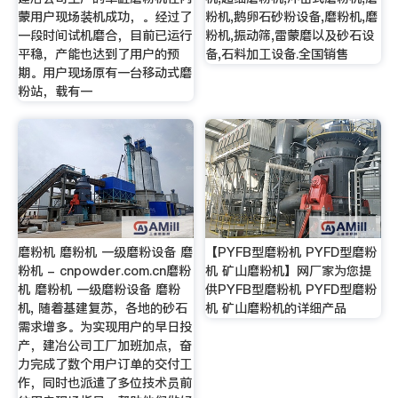
蒙用户现场装机成功，。经过了
粉机,鹅卵石砂粉设备,磨粉机,磨
一段时间试机磨合，目前已运行
粉机,振动筛,雷蒙磨以及砂石设
平稳，产能也达到了用户的预
备,石料加工设备.全国销售
期。用户现场原有一台移动式磨
粉站，载有一
磨粉机 磨粉机 一级磨粉设备 磨
【PYFB型磨粉机 PYFD型磨粉
粉机 - cnpowder.com.cn磨粉
机 矿山磨粉机】网厂家为您提
机 磨粉机 一级磨粉设备 磨粉
供PYFB型磨粉机 PYFD型磨粉
机, 随着基建复苏，各地的砂石
机 矿山磨粉机的详细产品
需求增多。为实现用户的早日投
产，建冶公司工厂加班加点，奋
力完成了数个用户订单的交付工
作，同时也派遣了多位技术员前