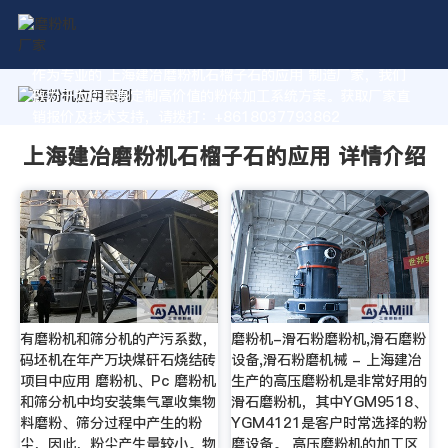
作为专业的 上海建冶磨粉机石榴子石的应用 制造厂家，我们
致力于为您量身定制高价值的粉体加工系统方案。获取厂家直
销报价及技术支持，请拨打：+8618037793862
上海建冶磨粉机石榴子石的应用 详情介绍
有磨粉机和筛分机的产污系数，
磨粉机-滑石粉磨粉机,滑石磨粉
码坯机在年产万块煤矸石烧结砖
设备,滑石粉磨机械 - 上海建冶
项目中应用 磨粉机、Pc 磨粉机
生产的高压磨粉机是非常好用的
和筛分机中均安装集气罩收集物
滑石磨粉机，其中YGM9518、
料磨粉、筛分过程中产生的粉
YGM4121是客户时常选择的粉
尘，因此，粉尘产生量较小。物
磨设备。 高压磨粉机的加工区