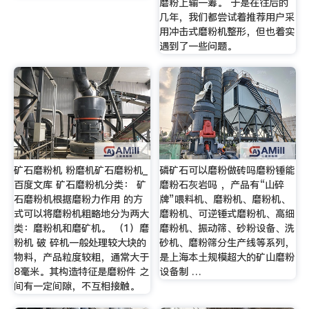
磨粉上输一筹。 于是在往后的
几年，我们都尝试着推荐用户采
用冲击式磨粉机整形，但也着实
遇到了一些问题。
矿石磨粉机 粉磨机矿石磨粉机_
磷矿石可以磨粉做砖吗磨粉锤能
百度文库 矿石磨粉机分类： 矿
磨粉石灰岩吗 ，产品有“山碎
石磨粉机根据磨粉力作用 的方
牌”喂料机、磨粉机、磨粉机、
式可以将磨粉机粗略地分为两大
磨粉机、可逆锤式磨粉机、高细
类：磨粉机和磨矿机。 （1）磨
磨粉机、振动筛、砂粉设备、洗
粉机 破 碎机一般处理较大块的
砂机、磨粉筛分生产线等系列，
物料，产品粒度较粗，通常大于
是上海本土规模超大的矿山磨粉
8毫米。其构造特征是磨粉件 之
设备制 …
间有一定间隙，不互相接触。