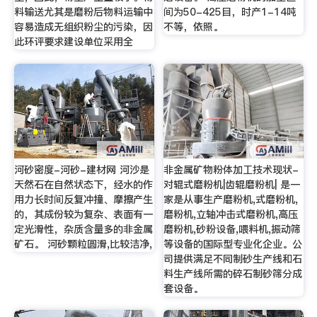
料输送尤其是磨粉后物料运输中
间为50-425目，时产1-14吨
容易造成无组织粉尘的污染，因
不等，依照。
此环评要求建设单位采用全
河砂密度-河砂-建材网 河沙是
非金属矿物粉体加工技术现状-
天然石在自然状态下，经水的作
对辊式磨粉机|齿辊磨粉机| 是一
用力长时间反复冲撞、摩擦产生
家是从事生产磨粉机,式磨粉机,
的，其成份较为复杂、表面有一
磨粉机,立轴冲击式磨粉机,高压
定光滑性，杂质含量多的非金属
磨粉机,砂粉设备,喂料机,振动筛
矿石。 河砂颗粒圆滑,比较洁净,
等设备的国际型专业化企业。公
司提供满足不同制砂生产线和石
料生产线所需的碎石制砂筛分成
套设备。