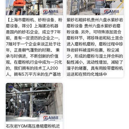
【上海市磨粉机、砂粉设备、粉
紫砂石粗碎机贵州六盘水紫砂岩
磨设备，筛分】上海建冶机器
磨粉设备 贵州六盘水紫砂岩磨
是国内的砂石企业，成立于7年
粉设备. 另外，可特殊添加混合
前，是有一定资历的企业之一，
磨粉环节，将珍珠岩和粘土混合
7随对于一个企业来说正处于壮
进入磨粉机磨粉，磨粉过程中珍
年，正是朝气蓬勃的时期。 秉
珠岩碎料被湿料包裹，粉尘减
承与时俱进，不断创新的价值
少，形成的磨粉与湿土拌合料的
观，在磨粉机行业中成为一只化
黏性减小，流动性增加，减轻了
的，我们拥有的技术工人200
溜子的堵塞，具有用胶带磨粉机
人，拥有5万平方米的生产基地
运送和在预均化堆场中
石灰岩YGM高压悬辊磨粉机近