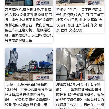
高压磨粉机,磨粉机设备,工业磨
资源综合利用 - 豆丁网资源综
粉机,粉体设备,石头磨粉机,矿石
合利用资源,综合,利用 豆丁首页
是一家专业从事工业微粉设备研
社区 企业工具 创业 微案例 会
发制造的技术企业，我们公司主
议 热门频道 工作总结 作文 股
要生产高压磨粉机、 超细磨粉
票 医疗 文档分类
机、雷蒙磨粉机、大型6r磨粉机
等主要磨粉机设备
_旺铺，上海浦东新区金桥路
冲击式制沙机可否用于石子整
1389号，主要经营磨粉设备;磨
形？--上海制沙机网式磨粉机
粉设备;筛分设备;制砂设备，
转速要比冲击式磨粉机慢，板锤
86-，如需购买磨粉设备;磨粉
的线速度仅仅是冲击破抛料头的
设备;筛分设备;制砂设备，请
线速度二分之一，因此在冲击能