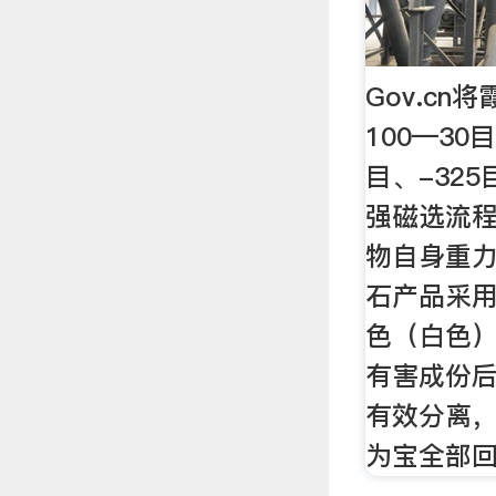
Gov.c
100—30
目、-32
强磁选流
物自身重
石产品采
色（白色
有害成份
有效分离
为宝全部