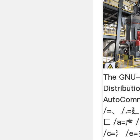
The GNU-
Distribu
AutoComm
/=、 /.=廴
匚 /a=虍 /
/c=氵 /e=