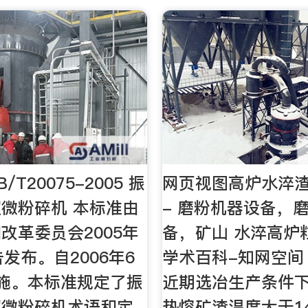
B/T20075-2005 振
网页视图高炉水淬
微粉碎机 本标准由
- 磨粉机器设备，
改革委员会2005年
备，矿山 水淬高炉
告发布。自2006年6
学术百科-知网空间 
施。本标准规定了振
近期选冶生产条件下
超微粉碎机术语和定
热熔矿渣温度大于14