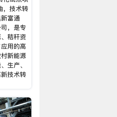
油，技术转
奥新富通
公司，是专
源、秸秆资
与应用的高
农村新能源
造、生产、
高新技术转