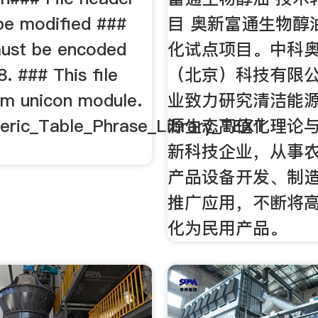
be modified ###
目 奥新富通生物醇
 must be encoded
化试点项目。中科
. ### This file
（北京）科技有限
m unicon module.
业致力研究清洁能
ric_Table_Phrase_Library_TEXT
源生态高值化理论
新科技企业，从事
产品设备开发、制
推广应用，不断将
化为民用产品。