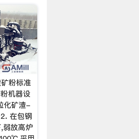
渣矿粉标准
磨粉机器设
粒化矿渣-
2. 在包钢
,弱放高炉
00℃,采用