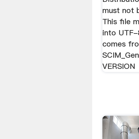
must not 
This file
into UTF-8
comes fro
SCIM_Gene
VERSION