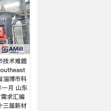
博市技术难题
utheast
省淄博市科
年一月 山东
才需求汇编
十三届新材