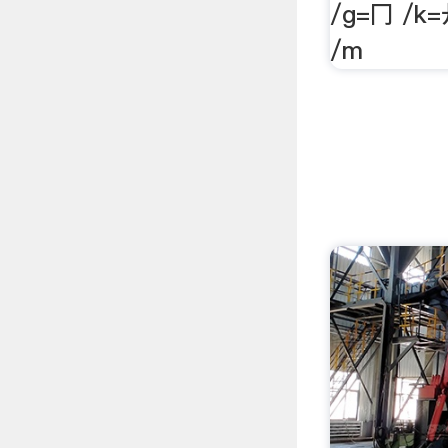
/g=冂 /k
/m