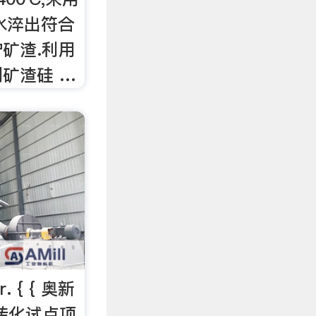
水淬出符合
矿渣.利用
矿渣硅 …
. { { 奥新
转化试点项