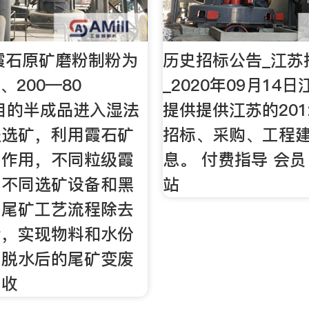
n将霞石原矿磨粉制粉为
历史招标公告_江苏
目、200—80
_2020年09月14
5目的半成品进入湿法
提供提供江苏的20
程选矿，利用霞石矿
招标、采购、工程
力作用，不同粒级霞
息。 付费指导 会员
用不同选矿设备和黑
站
）尾矿工艺流程除去
后，实现物料和水份
，脱水后的尾矿变废
回收