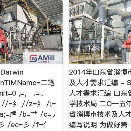
Darwin
2014年山东省淄
tionTIMName=二笔
及人才需求汇编 - So
it=0 ,=， .=。
人才需求汇编 山东
 //=纟 //z=纟 /;=
学技术局 二O一五
a;=虍 /b=艹 /c=丿
省淄博市技术及人
彡 /ec=彡 /f=亻
编写说明 为做好第