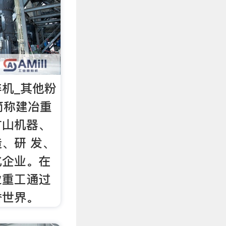
碎机_其他粉
简称建冶重
矿山机器、
、研 发、
化企业。在
业重工通过
誉世界。