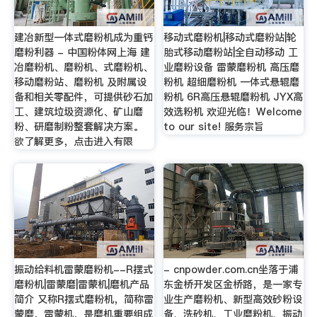
建冶新型一体式磨粉机成为重钙
移动式磨粉机|移动式磨粉站|轮
磨粉利器 - 中国粉体网上海 建
胎式移动磨粉站|全自动移动 工
冶磨粉机、磨粉机、式磨粉机、
业磨粉设备 雷蒙磨粉机 高压磨
移动磨粉站、磨粉机 及附属设
粉机 超细磨粉机 一体式悬辊磨
备和相关零配件，可提供砂石加
粉机 6R高压悬辊磨粉机 JYX高
工、建筑垃圾资源化、矿山磨
效选粉机 欢迎光临！Welcome
粉、研磨制粉整套解决方案。
to our site! 服务宗旨
欲了解更多，点击进入有限
振动给料机雷蒙磨粉机--R摆式
- cnpowder.com.cn坐落于浦
磨粉机|雷蒙磨|雷蒙机|磨机产品
东金桥开发区金桥路，是一家专
简介 又称R摆式磨粉机，简称雷
业生产磨粉机、新型高效砂粉设
蒙磨，雷蒙机，是磨机重要组成
备、洗砂机、工业磨粉机、振动