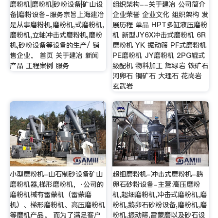
磨粉机|磨粉机|砂粉设备|矿山设
组织架构--关于建冶 公司简介
备|磨粉设备-服务宗旨上海建冶
企业荣誉 企业文化 组织架构 发
是从事磨粉机,磨粉机,式磨粉机,
展历程 单品 HPT多缸液压磨粉
磨粉机,立轴冲击式磨粉机,磨粉
机 新型JY6X冲击式磨粉机 6R
机,砂粉设备等设备的生产/ 销
磨粉机 YK 振动筛 PF式磨粉机
售企业。 首页 关于建冶 新闻
PE磨粉机 JY磨粉机 2PG辊式
产品 工程案例 服务
级配机 物料加工 辉绿岩 铁矿石
河卵石 铜矿石 大理石 花岗岩
玄武岩
小型磨粉机-山石制砂设备矿山
超细磨粉机-冲击式磨粉机-鹅
磨粉机器,梯形磨粉机，·公司的
卵石砂粉设备-主营:高压磨粉
磨粉机械有雷蒙机（雷蒙磨
机,超细磨粉机,冲击式磨粉机,磨
机）、梯形磨粉机、高压磨粉机
粉机,鹅卵石砂粉设备,磨粉机,磨
等磨机产品。 而为了满足客户
粉机,振动筛,雷蒙磨以及砂石设