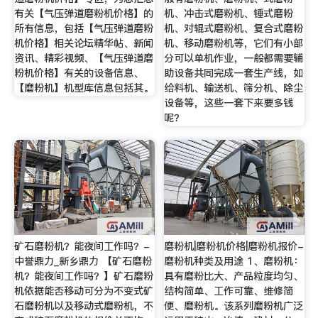
有关【气压弹道磨粉机价格】的
机、冲击式磨粉机、锤式磨粉
所有信息，包括【气压弹道磨粉
机、对辊式磨粉机、复合式磨粉
机价格】相关论坛精华帖、新闻
机、移动磨粉机等，它们有小部
资讯、精彩视频、【气压弹道磨
分可以单机作业，一般都需要辅
粉机价格】有关的设备信息、
助设备共同完成一套生产线，如
【磨粉机】机型库信息包括其。
给料机、输送机、筛分机、除尘
设备等，这些一套下来要多钱
呢？
矿石磨粉机？能夜间工作吗？-
磨粉机|磨粉机价格|磨粉机报价-
中誉鼎力_新乡鼎力 【矿石磨粉
磨粉机种类及用途 1、磨粉机：
机？能夜间工作吗？】矿石磨粉
具有磨粉比大、产品粒度均匀、
机依据能否移动可分为不变式矿
结构简单、工作可靠、维修简
石磨粉机以及移动式磨粉机，不
便、磨粉机。该系列磨粉机广泛