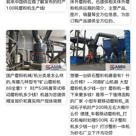
前来中国供应商了解发布的时产
体外磨粉机。也提供相关体外磨
100吨磨粉机生产线!
粉机供应商的简介，主营产品，
图片，销量等全方位信息，为您
订购产品提供全方位的。
国产磨粉机械/机分类是怎么样
想要一台碎石整形机哪里有？什
的,有哪几种型号?矿山磨粉机
么价格？--河南矿山机器 大型
69全套？？ 时产50吨履带式移
磨粉机多少钱一台？磨粉机一套
动磨粉机多少钱？机器为您提供
下来要多钱？推荐一下值得选购
精准报价和真实用户现场视频
的厂家 小型车载移动磨粉机_流
动石子机时产200吨左右大概什
么价 便捷_车载移动磨粉机_打
石机每时处理500吨 石子整形
机多少钱一台？打沙整形一体机
为砂石厂立下汗马功劳