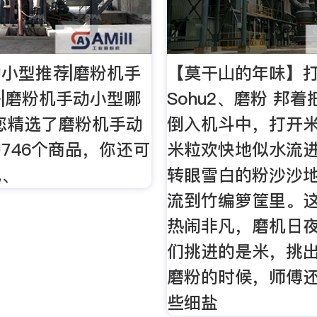
小型推荐|磨粉机手
【莫干山的年味】打
|磨粉机手动小型哪
Sohu2、磨粉 邦
您精选了磨粉机手动
倒入机斗中，打开
746个商品，你还可
米粒欢快地似水流
气、
转眼雪白的粉沙沙
流到竹编箩筐里。
热闹非凡，磨机日
们挑进的是米，挑
磨粉的时候，师傅
些细盐