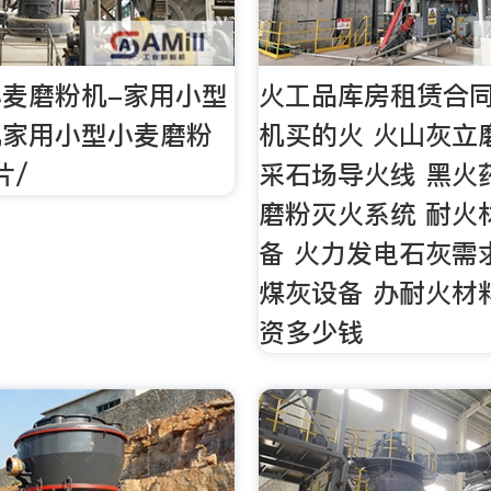
麦磨粉机-家用小型
火工品库房租赁合
机家用小型小麦磨粉
机买的火 火山灰立
片/
采石场导火线 黑火
磨粉灭火系统 耐火
备 火力发电石灰需
煤灰设备 办耐火材
资多少钱