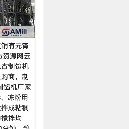
直销有元宵
方资源网云
元宵制馅机
采购商，制
制馅机厂家
3、冻粉用
搅拌成粘稠
中搅拌均
0分钟。鸽