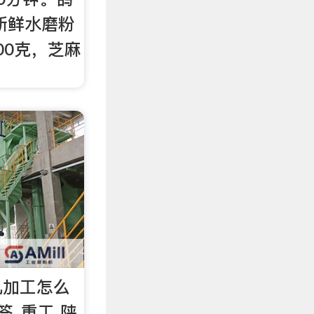
新鲜水磨粉
000克，芝麻
机加工怎么
答_重工 陕