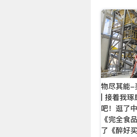
物尽其能-
| 接着我
吧！逛了
《完全食
了《醉好