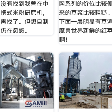
然没有找到我曾在中
网系列的价位比较
便携式米粉研磨机，
来的豆浆比较粗糙
不再找了。但想自制
下面一层明显有豆渣
心仍在忽悠。
魔兽世界新鲜的红
啊！