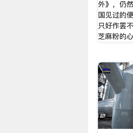
外》，仍
国见过的
只好作罢
芝麻粉的