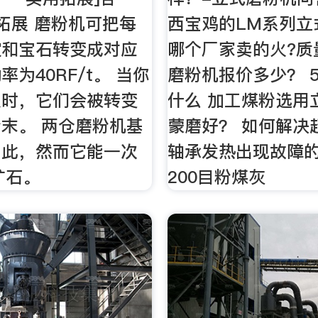
拓展 磨粉机可把每
西宝鸡的LM系列立
锭和宝石转变成对应
哪个厂家卖的火?质
为40RF/t。 当你
磨粉机报价多少？ 
入时，它们会被转变
什么 加工煤粉选用
末。 两仓磨粉机基
蒙磨好？ 如何解决
如此，然而它能一次
轴承发热出现故障的
矿石。
200目粉煤灰