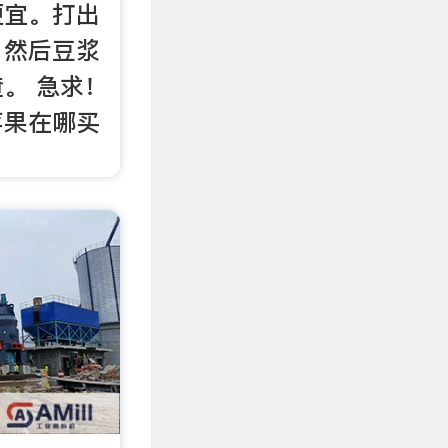
便宜。打出
。然后豆浆
。 急求！
苹果在哪买