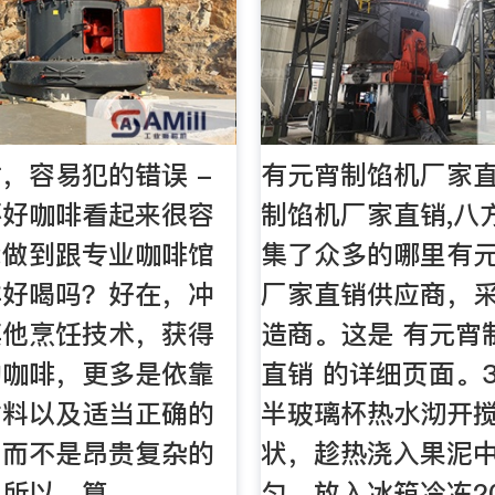
，容易犯的错误 -
有元宵制馅机厂家
杯好咖啡看起来很容
制馅机厂家直销,八
能做到跟专业咖啡馆
集了众多的哪里有
样好喝吗？好在，冲
厂家直销供应商，
其他烹饪技术，获得
造商。这是 有元宵
的咖啡，更多是依靠
直销 的详细页面。
材料以及适当正确的
半玻璃杯热水沏开
，而不是昂贵复杂的
状，趁热浇入果泥
。所以，算…
匀，放入冰箱冷冻2