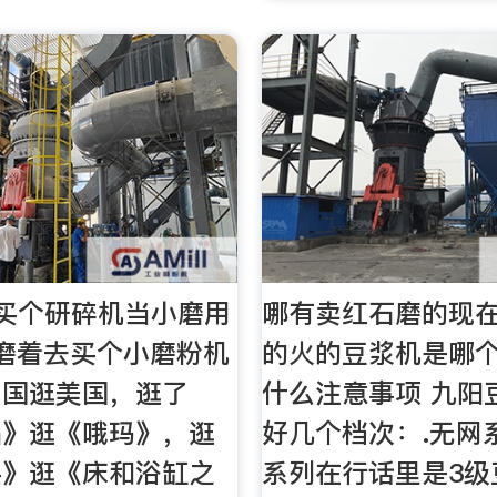
买个研碎机当小磨用
哪有卖红石磨的现
琢磨着去买个小磨粉机
的火的豆浆机是哪
中国逛美国，逛了
什么注意事项 九阳
品》逛《哦玛》，逛
好几个档次：.无网
买》逛《床和浴缸之
系列在行话里是3级