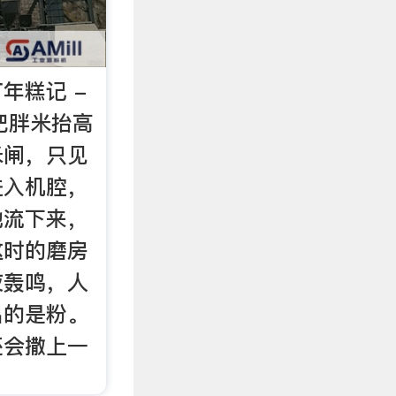
年糕记 -
着把胖米抬高
米闸，只见
进入机腔，
地流下来，
这时的磨房
夜轰鸣，人
出的是粉。
还会撒上一