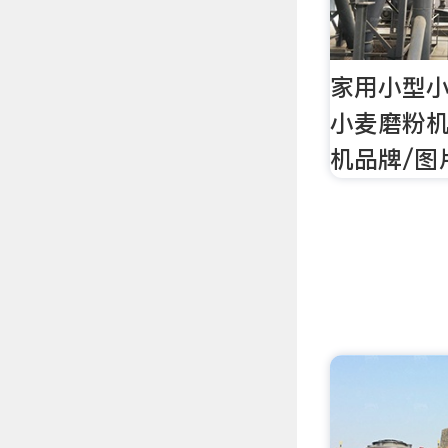
家用小型小
小麦磨粉
机品牌/图