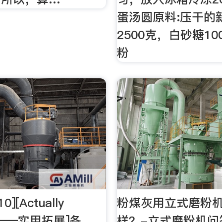
蛋汤圆原料:压干的
2500克，白砂糖1
粉
10][Actually
粉煤灰用立式磨粉
ns——实用拓展]各
样？-立式磨粉机问