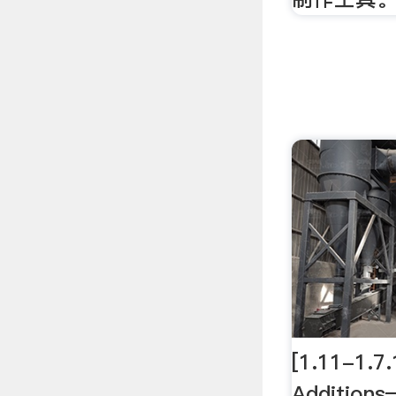
[1.11-1.7.
Additio