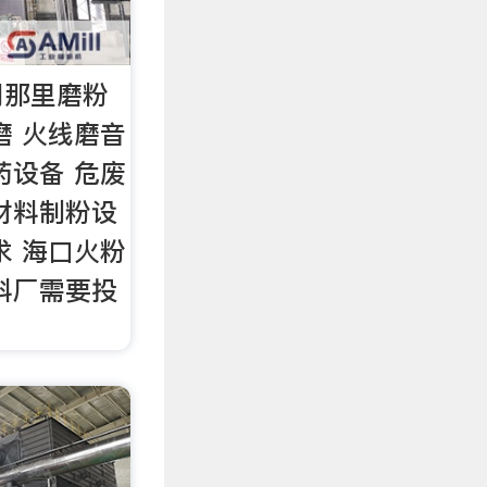
同那里磨粉
磨 火线磨音
药设备 危废
材料制粉设
求 海口火粉
料厂需要投