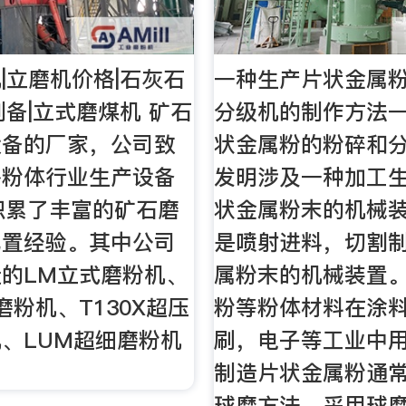
|立磨机价格|石灰石
一种生产片状金属
制备|立式磨煤机 矿石
分级机的制作方法
设备的厂家，公司致
状金属粉的粉碎和
外粉体行业生产设备
发明涉及一种加工
积累了丰富的矿石磨
状金属粉末的机械
配置经验。其中公司
是喷射进料，切割
的LM立式磨粉机、
属粉末的机械装置
磨粉机、T130X超压
粉等粉体材料在涂
、LUM超细磨粉机
刷，电子等工业中
制造片状金属粉通
球磨方法，采用球