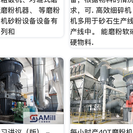
磨粉机器、 等磨粉
求，可. 高效细碎机
粉机砂粉设备设备有
机多用于砂石生产
系列和
产线中。 能磨粉软
硬物料.
习讲议（版） -
每小时产40T磨粉机-