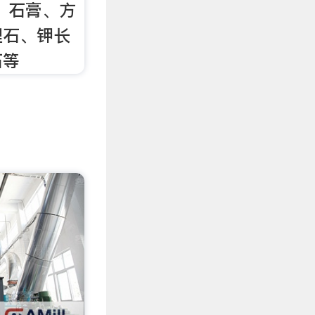
：石膏、方
理石、钾长
石等