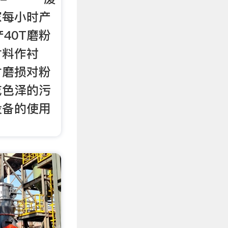
家每小时产
产40T磨粉
材料作衬
材磨损对粉
或色泽的污
设备的使用