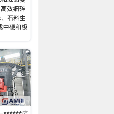
 高效细碎
线、石料生
或中硬和极
******废