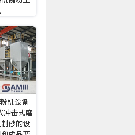
以
,磨粉机设备
式冲击式磨
工制砂的设
况和成品要