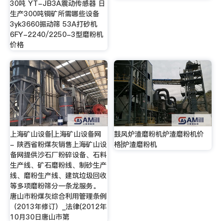
30吨 YT-JB3A震动传感器 日
生产300吨铜矿所需哪些设备
3yk3660振动筛 53A打砂机
6FY-2240/2250-3型磨粉机
价格
上海矿山设备|上海矿山设备网
鼓风炉渣磨粉机炉渣磨粉机价
- 陕西省粉煤灰销售上海矿山设
格|炉渣磨粉机
备网提供沙石厂粉碎设备、石料
生产线、矿石磨粉线、制砂生产
线、磨粉生产线、建筑垃圾回收
等多项磨粉筛分一条龙服务。
唐山市粉煤灰综合利用管理条例
（2013年修订）_法律(2012年
10月30日唐山市第