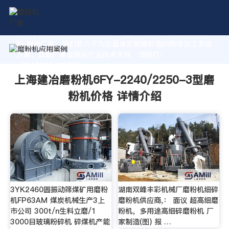
作为专业的 上海建冶磨粉机6FY-2240/2250-3型磨粉机价
格 制造厂家，我们致力于为您量身定制高价值的粉体加工系统
方案。获取厂家直销报价及技术支持，请拨打：
+8618037793862
上海建冶磨粉机6FY-2240/2250-3型磨
粉机价格 详情介绍
3YK2460圆振动筛煤矿用磨粉
湖南双峰丰彩机械厂磨粉机细碎
机FP63AM 煤炭机械生产3上
磨粉机供应商,： 面议 超高细磨
市公司 300t/n生料立磨/1
粉机，多用途高细碎磨粉机 厂
3000目玻璃粉碎机 碎煤机产能
家制造(图) 报 …