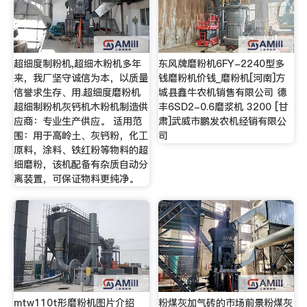
超细度制粉机,超细木粉机多年
东风牌磨粉机6FY-2240型多
来，我厂坚守诚信为本，以质量
钱磨粉机价钱_磨粉机[河南]方
信誉求生存、用.超细度磨粉机
城县鑫牛农机销售有限公司 德
超细制粉机灰钙机木粉机制造供
丰6SD2-0.6磨浆机 3200 [甘
应商：专业生产供应。 适用范
肃]武威市鹏发农机经销有限公
围：用于高岭土、灰钙粉，化工
司
原料，涂料、铁红粉等物料的超
细磨粉，该机配备有杂质自动分
离装置，可保证物料更纯净。
mtw110t形磨粉机图片介绍
粉煤灰加气砖的市场前景粉煤灰