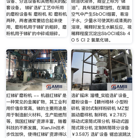
设备、分选设备和其他相关的配
明油状液体，商业上称为“锑
套设备。 锑矿选矿工艺中所用
油”，具有强烈腐蚀性，在潮湿
的磨粉设备有 磨粉机 和 磨粉机
空气中产生SbOCl烟雾，易溶
两种，两者通常要结合起来使
于水，少量水可使其形成清亮的
用，磨粉机用于锑矿的粗碎，磨
溶液，稀释时发生水解反应，视
粉机用于锑矿的中碎或细碎。
稀释程度沉淀出SbOCl或Sb 4
O 5 Cl 2 氯氧化锑。
红锑矿磨粉机 -- 机器红锑矿是
选矿摇床 溜槽_实验选矿设备_
一种常见的金属矿物，其工业利
磨粉设备–【赣州格林 小型粉
用价值非常高，锑的主要用途是
碎机 密封式制样粉碎机 MZ型
用于制造耐火材料，生产阻燃剂
振动磨样机 制样机 ￥2.78万
等，我国红锑矿资源丰富，随着
移动式滚筒式筛分机 移动式圆
科技的不断发展，XianJin技术
筒式筛分机 定制转筒筛分设备
步伐加快，使得红锑矿资源得以
￥3.58万 选矿设备 锯齿波跳汰