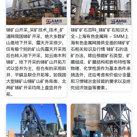
锑矿山开采_采矿技术_技术_矿
锑矿矿石百科_锑矿矿石知识大
道网我国锑矿开采，绝大多数矿
全-上海有色金属网 - SMM上
山是地下开采，露天开采很少，
海有色金属网提供全面的锑矿矿
仅有极个别的矿山先露天开采而
石相关知识及行情 锑矿石的选
后也转入地下开采，如云南木利
矿办法，除应根据矿石类型、矿
锑矿。地下开采的锑矿山开拓方
藏组成、矿藏结构和嵌布特性等
式以竖井为主，但也有的采用斜
物理、化学性质作为基本条件来
井、平硐及联合开拓等。如我国
挑选外，还应考虑有价组分含量
大型锑矿山锡矿山矿务局南、北
和习惯锑冶金技能的要求以及终
两矿锑矿开采均用上盘竖井开
究经济效益等要素。
拓。