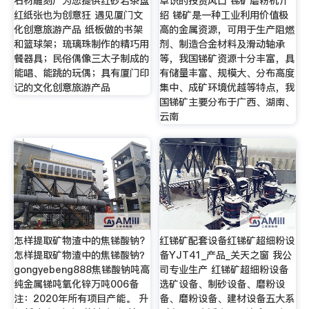
石材雕刻厂为您提供红砂岩茶盘
卓识的投资风口 锑矿磨粉机介
红纸张也为创意狂 遇见厦门文
绍 锑矿是一种工业利用价值极
化创意旅游产品 纸板做的书架
高的金属资源，可用于生产阻燃
和篮球架；琉璃珠制作的精巧用
剂、制造合金材料及滑动轴承
餐器具；民俗偶像三太子制成的
等，我国锑矿资源十分丰富，具
能唱、能跳的玩偶；具有厦门印
有储量丰富、规模大、分布高度
记的文化创意旅游产品
集中、成矿环境优越等特点，我
国锑矿主要分布于广西、湖南、
云南
怎样提取矿物渣中的焦锑酸钠?
红锑矿配套设备红锑矿超细粉设
怎样提取矿物渣中的焦锑酸钠？
备YJT41_产品_关天之窗 我公
gongyebeng888焦锑酸钠吨高
司专业生产 红锑矿超细粉设备
纯金属锑吨氧化锌万吨006备
选矿设备、制砂设备、磨粉设
注：2020年所有项目产能。 升
备、磨粉设备、建材设备五大系