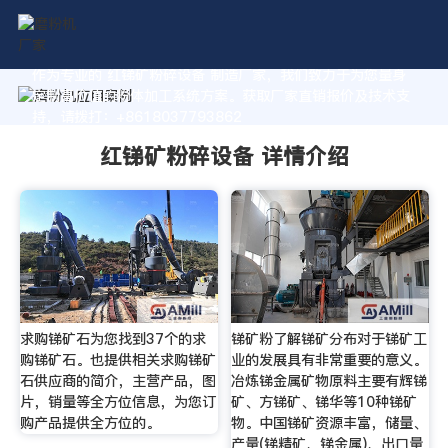
作为专业的 红锑矿粉碎设备 制造厂家，我们致力于为您量身
定制高价值的粉体加工系统方案。获取厂家直销报价及技术支
持，请拨打：+8618037793862
红锑矿粉碎设备 详情介绍
求购锑矿石为您找到37个的求
锑矿粉了解锑矿分布对于锑矿工
购锑矿石。也提供相关求购锑矿
业的发展具有非常重要的意义。
石供应商的简介，主营产品，图
冶炼锑金属矿物原料主要有辉锑
片，销量等全方位信息，为您订
矿、方锑矿、锑华等10种锑矿
购产品提供全方位的。
物。中国锑矿资源丰富，储量、
产量(锑精矿、锑金属)、出口量