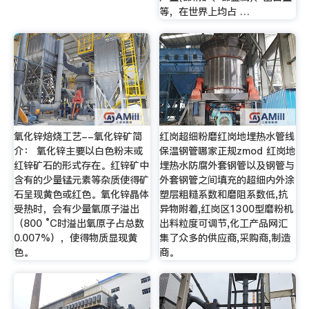
等，在世界上均占 …
氧化锌焙烧工艺--氧化锌矿简
红岗超细粉磨红岗地埋热水管线
介： 氧化锌主要以白色粉末或
保温钢管哪家正规zmod 红岗地
红锌矿石的形式存在。红锌矿中
埋热水防腐外套钢管以及钢管与
含有的少量锰元素等杂质使得矿
外套钢管之间填充的超细内外涂
石呈现黄色或红色。氧化锌晶体
塑层粗糙系数和磨阻系数低,抗
受热时，会有少量氧原子溢出
异物附着,红岗区1300型磨粉机
（800 °C时溢出氧原子占总数
出料粒度可调节,化工产品网汇
0.007%），使得物质显现黄
集了众多的供应商,采购商,制造
色。
商。