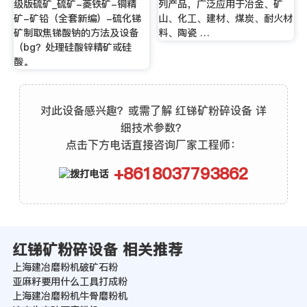
级版硫矿_硫矿-菱铁矿-铜精
列产品，广泛应用于冶金、矿
矿-矿铅（全套新编）-硫化锑
山、化工、建材、煤炭、耐火材
矿制取焦锑酸钠的方法及设备
料、陶瓷 …
（bg？处理硅酸锌精矿或硅
酸。
对此设备感兴趣？或需了解 红锑矿粉碎设备 详
细技术参数？
点击下方电话直接咨询厂家工程师：
+8618037793862
红锑矿粉碎设备 相关推荐
上海建冶磨粉机破矿石粉
亚麻籽要用什么工具打成粉
上海建冶磨粉机牛骨磨粉机