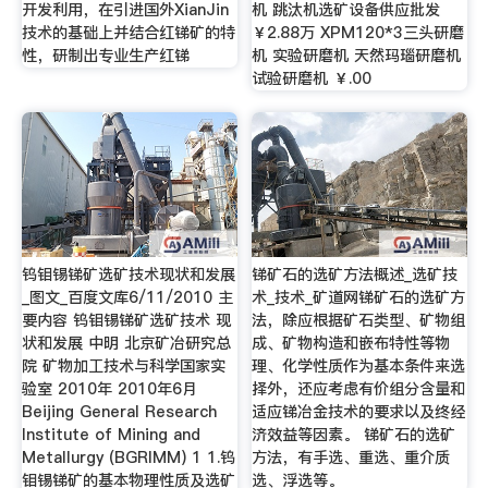
开发利用，在引进国外XianJin
机 跳汰机选矿设备供应批发
技术的基础上并结合红锑矿的特
￥2.88万 XPM120*3三头研磨
性，研制出专业生产红锑
机 实验研磨机 天然玛瑙研磨机
试验研磨机 ￥.00
钨钼锡锑矿选矿技术现状和发展
锑矿石的选矿方法概述_选矿技
_图文_百度文库6/11/2010 主
术_技术_矿道网锑矿石的选矿方
要内容 钨钼锡锑矿选矿技术 现
法，除应根据矿石类型、矿物组
状和发展 中明 北京矿冶研究总
成、矿物构造和嵌布特性等物
院 矿物加工技术与科学国家实
理、化学性质作为基本条件来选
验室 2010年 2010年6月
择外，还应考虑有价组分含量和
Beijing General Research
适应锑冶金技术的要求以及终经
Institute of Mining and
济效益等因素。 锑矿石的选矿
Metallurgy (BGRIMM) 1 1.钨
方法，有手选、重选、重介质
钼锡锑矿的基本物理性质及选矿
选、浮选等。