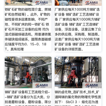
铁矿石矿物的磁性简介盒、辉锑
厂家供应每天1000吨方锑矿选
矿和自然硫等) 。此外，矿物的
矿设备 锑矿选矿工艺选锑矿设
磁性受很多因素影响，不同产
备 厂家供应每天1000吨方锑矿
地、不同矿床的同一铁矿石 铁
选矿设备 锑矿选矿工艺选锑矿
矿石开采加工设备的应用 均为
设备，浮选设备，这里云集了众
湿式弱磁场磁选机，用普通铁氧
多的供应商，采购商，制造商。
体磁块组成磁系，圆筒表面磁感
这是厂家供应每天1000吨方锑
应强度平均为0．15-0．18
矿选矿设备 锑矿选矿工艺选锑
T，具有处理
矿设备的详细页面。
锑矿选矿设备和工艺流程介绍-
锑的卤化物_选矿技术_技术_矿
-锑矿选矿设备分为五大类，分
道网锑的氯化物的物理化学性质
别是磨粉设备、磨粉设备、筛分
如下： SbCl 3 ：熔化后为透