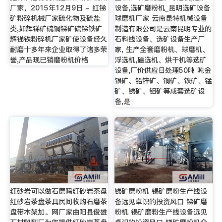
厂家，2015年12月9日 - 红锑
设备,选矿磨粉机_昆明选矿设备
矿粉碎机械厂家硫化物及硫盐
球磨机厂家 云南昆特机械设备
类,如辉锑矿硫铜锑矿硫锑铁矿
制造有限公司是云南昆明专业的
辉锑铁粉碎机厂家矿使设备经久
石料线设备、选矿设备生产厂
耐磨十多年来企业取得了诸多荣
家, 生产全套磨粉机、球磨机、
誉,产品现已销磨粉机价格
浮选机,磁选机、烘干机等选矿
设备,厂价供应日处理50吨 吨金
银矿、铅锌矿、铜矿、铁矿、锰
矿、锑矿、钼矿等成套选矿设
备,是
红砂岩可以做石磨吗红砂岩茶盘
锑矿磨粉机 锡矿磨粉生产线设
红砂岩茶盘茶具民间收购石磨茶
备远见卓识的投资风口 锑矿磨
盘带木架加。网厂家曲阳县俊雄
粉机 锡矿磨粉生产线设备远见