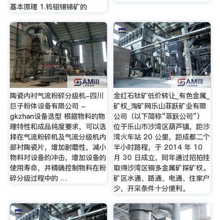
基本原理 1.钨钼锡锑矿的
陶瓷内衬气流粉碎分级机-四川
金红石钛矿低价转让_有色金属_
巨子粉体设备有限公司 -
矿权_淘矿网乐山菲跃矿业有限
gkzhan设备选型 根据物料的物
公司（以下简称“菲跃公司”）
理特性和成品纯度要求，可以选
位于乐山市沙湾区葫芦镇，距沙
择在气流粉碎机及气流分级机内
湾火车站 20 公里，距成都二个
部衬陶瓷片，增加耐磨性，减小
半小时路程，于 2014 年 10
物料对设备的冲击，增加设备的
月 30 日成立，同年通过招拍挂
使用寿命，并精确控制物料在粉
取得沙湾区铜多金属矿探矿权。
碎分级过程中的 …
矿区水通、路通、电通、住家户
少，开采条件十分便利。