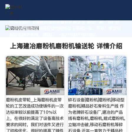
作为专业的 上海建冶磨粉机磨粉机输送轮 制造厂家，我们致
力于为您量身定制高价值的粉体加工系统方案。获取厂家直销
报价及技术支持，请拨打：+8618037793862
上海建冶磨粉机磨粉机输送轮 详情介绍
磨粉机皮带轮_上海磨粉机皮带
碎石设备|磨粉机|磨粉机|移动型
轮的工艺改造成功使铸件的一次
磨粉机|精品砂石骨料生产线 作
达标率较以前提高了10％以
为老牌碎石设备厂,建冶的产品
上，在很好的满足了设备高技术
线有磨粉机,磨粉机,辊式磨粉机,
要求的同时，我们对该件又进行
立轴冲击破,移动石磨粉机等碎
了结构优化，很好的提高了铸件
石设备,近年一直致力于精品砂