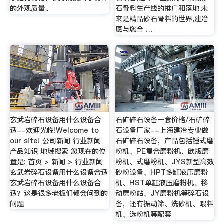
的外观质量。
石骨料生产线的推广和落地.未
来是精品砂石骨料的世界,建冶
愿与您合 …
玄武岩碎石设备用什么设备合
石矿碎石设备一套价格/石矿碎
适--欢迎光临!Welcome to
石设备厂家--上海建冶专业做
our site! 公司新闻 行业新闻
石矿碎石设备，产品包括锤式磨
产品知识 地域搜索 您现在的位
粉机、PE复合磨粉机、欧版磨
置是: 首页 > 新闻 > 行业新闻
粉机、式磨粉机、JYS新型高效
玄武岩碎石设备用什么设备合适
砂粉设备、HPT多缸液压磨粉
玄武岩碎石设备用什么设备合
机、HST单缸液压磨粉机、移
适？这是很多老板们都会问到的
动磨粉站、JY磨粉机等碎石设
问题
备，还有振动筛、洗砂机、喂料
机、选粉机等配套