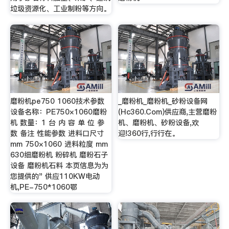
垃圾资源化、工业制粉等方向。
磨粉机pe750 1060技术参数
_磨粉机_磨粉机_砂粉设备网
设备名称：PE750×1060磨粉
(Hc360.Com)供应商,主营磨粉
机 数量：1 台 内 容 单 位 参
机、磨粉机、砂粉设备,欢
数 备注 性能参数 进料口尺寸
迎!360行,行行在。
mm 750×1060 进料粒度 mm
630细磨粉机 粉碎机 磨粉石子
设备 磨粉机石料 本页信息为为
您提供的" 供应110KW电动
机,PE-750*1060鄂