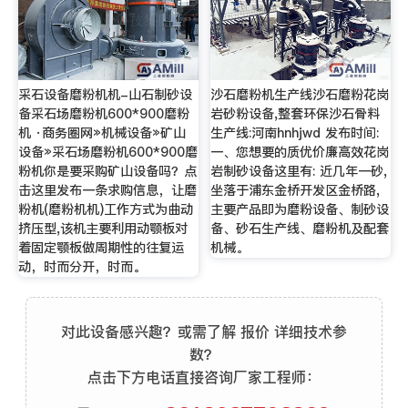
采石设备磨粉机机-山石制砂设
沙石磨粉机生产线沙石磨粉花岗
备采石场磨粉机600*900磨粉
岩砂粉设备,整套环保沙石骨料
机 ·商务圈网»机械设备»矿山
生产线:河南hnhjwd 发布时间:
设备»采石场磨粉机600*900磨
一、您想要的质优价廉高效花岗
粉机你是要采购矿山设备吗？点
岩制砂设备这里有: 近几年一砂,
击这里发布一条求购信息，让磨
坐落于浦东金桥开发区金桥路,
粉机(磨粉机机)工作方式为曲动
主要产品即为磨粉设备、制砂设
挤压型,该机主要利用动颚板对
备、砂石生产线、磨粉机及配套
着固定颚板做周期性的往复运
机械。
动，时而分开，时而。
对此设备感兴趣？或需了解 报价 详细技术参
数？
点击下方电话直接咨询厂家工程师：