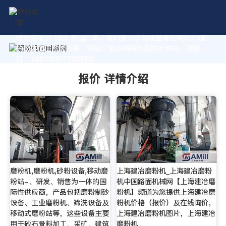
作为专业的 报价 制造厂家，我们致力于为您量身定制高价值
的粉体加工系统方案。获取厂家直销报价及技术支持，请拨
打：+8618037793862
报价 详情介绍
磨粉机,磨粉机,砂粉设备,移动磨
上海建冶磨粉机_上海建冶磨粉
粉站-、研发、销售为一体的国
机中国路面机械网【上海建冶磨
际性供应商，产品包括磨粉制砂
粉机】频道为您提供上海建冶磨
设备、工业磨粉机、筛洗设备及
粉机价格（报价）及在线询价，
移动式磨粉站等，这些设备主要
上海建冶磨粉机图片，上海建冶
用于砂石骨料加工、采矿、建筑
磨粉机