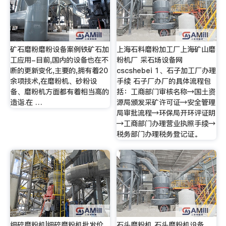
矿石磨粉磨粉设备案例铁矿石加
上海石料磨粉加工厂上海矿山磨
工应用-目前,国内的设备也在不
粉机厂 采石场设备网
断的更新变化,主要的,拥有着20
cscshebei 1、石子加工厂办理
余项技术,在磨粉机、砂粉设
手续 石子厂办厂的具体流程包
备、磨粉机方面都有着相当高的
括：工商部门审核名称→国土资
造诣.在 …
源局颁发采矿许可证→安全管理
局审批流程→环保局开环评证明
→工商部门办理营业执照手续→
税务部门办理税务登记证。
细碎磨粉机|细碎磨粉机批发价
石头磨粉机 石头磨粉机设备