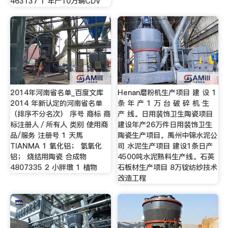
463137 1 年产10万辆CDV
2014年河南省名单_百度文库
Henan磨粉机生产项目 建 设 1
2014 年新认定的河南省名单
条 年 产 1 万 台 破 碎 机 生
（排序不分名次） 序号 商标 商
产 线。日用装饰卫生陶瓷项目
标注册人／所有人 类别 使用商
建设年产26万件日用装饰卫生
品/服务 注册号 1 天馬
陶瓷生产项目。禹州中锦水泥公
TIANMA 1 氧化铝； 氢氧化
司 水泥生产项目 建设1条日产
铝； 烧结用陶瓷 合成物
4500吨水泥熟料生产线。石英
4807335 2 小胖墩 1 植物
石板材生产项目 8万锭纺纱技术
改造工程