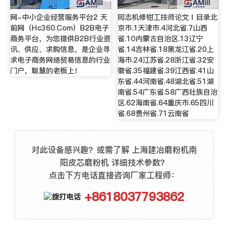
网-中小企业经营服务平台2 天
同志机修钳工技师论文Ⅰ目录北
前网（Hc360.Com）B2B电子
京市.1天津市.4河北省.7山西
商务平台，为您提供B2B行业资
省.10内蒙古自治区.13辽宁
讯、供应、求购信息，是企业寻
省.14吉林省.18黑龙江省.20上
求电子商务网络贸易信息的行业
海市.24江苏省.28浙江省.32安
门户，聪慧的老板上！
徽省.35福建省.39江西省.41山
东省.44河南省.48湖北省.51湖
南省.54广东省.58广西壮族自治
区.62海南省.64重庆市.65四川
省.68贵州省.71云南省
对此设备感兴趣？或需了解 上海建冶磨粉机南
阳皮芯磨粉机 详细技术参数？
点击下方电话直接咨询厂家工程师：
+8618037793862