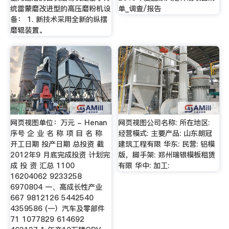
统雷蒙磨改进型的高压磨粉机设
单_调查/报告
备： 1. 新技术采用全新的纵摆
磨辊装置。
网页视图单位：万元 - Henan
网页视图公司名称: 所在地区:
序号 企 业 名 称 项 目 名 称
经营模式: 主要产品: 山东朗冠
开工日期 投产日期 总投资 截
建筑工程有限 华东: 民营: 铝模
2012年9 月底完成投资 计划完
版，脚手架: 郑州瑞银模板租赁
成 投 资 汇总 1100
有限 华中: 加工:
16204062 9233258
6970804 一、高成长性产业
667 9812126 5442540
4359586 (一）汽车及零部件
71 1077829 614692