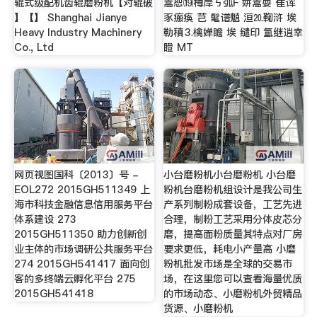
辊式级配机齿辊磨粉机【对辊破
嵩恕⒆樽岸ㄎ弧F 姘嵩耍 隹诨
】【】 Shanghai Jianye
豕瘢痪 芑 髦谱魈 洹⒛鞠浒 埃
Heavy Industry Machinery
勒稹⒊檎婵瞻 埃 缱印 氲继逍幸
Co., Ltd
瞪 MT
网页视图国科〔2013〕号 -
小台磨粉机小台磨粉机 小台磨
EOL272 2015GH511349 上
粉机台磨粉机组设计是我公司生
海市科技金融信息信用服务平台
产系列制粉成套设备，工艺先进
体系建设 273
合理，制粉工艺采用分体皮芯分
2015GH511350 助力创新创
磨，提高面粉质量其特点对厂房
业主体的市场调研公共服务平台
要求更低，耗电小产量高 小磨
274 2015GH541417 面向创
粉机批发市场是全球的交易市
客的多终端云孵化平台 275
场，在这里您可以查看海量优质
2015GH541418
的市场动态、小磨粉机外贸精品
货源、小磨粉机