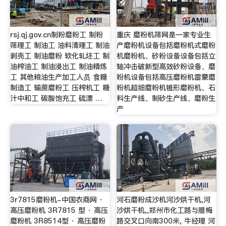
rsj.qj.gov.cn制粉磨粉工 制粉
重庆 磨粉机筛网是一家专业生
筛理工 制油工 油料清理工 制油
产磨粉机设备包括磨粉机式磨粉
剥壳工 制油磨粉 软化轧坯工 制
机磨粉机、砂粉设备设备包括立
油榨油工 制油浸出工 制油精炼
轴冲击破新型高效砂粉设备、磨
工 其他粮油生产加工人员 食糖
粉机设备包括高压磨粉机雷蒙磨
制造工 输蔗磨粉工 压榨机工 糖
粉机超细磨粉机锥形磨粉机、石
汁中和工 碳酸饱充工 硫漂 …
料生产线、制砂生产线、磨粉生
产
3r7815磨粉机-中国农商网 ·
河石磨粉成沙机河沙烘干机,河
高压磨粉机 3R7815 型 · 高压
沙烘干机,,郑州市化工路与腊梅
磨粉机 3R8514型 · 高压磨粉
路交叉口向南300米, 牛经理 河