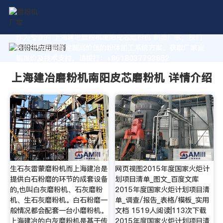
作为专业的 上海建冶磨粉机南阳皮芯磨粉机 制造厂家，我们
致力于为您量身定制高价值的粉体加工系统方案。获取厂家直
销报价及技术支持，请拨打：+8618037793862
上海建冶磨粉机南阳皮芯磨粉机 详情介绍
生石灰雷蒙磨粉机而上海建冶是
网页视图2015年度国家火炬计
提供白石粉磨的环节的成套设备
划项目清单_图文_百度文库
的,也叫白灰磨粉机、石灰磨粉
2015年度国家火炬计划项目清
机、生石灰磨粉机。白石粉磨一
单_调查/报告_表格/模板_实用
般情况都会配套一台小磨粉机。
文档 1519人阅读|113次下载
上海建冶的白灰磨粉机是基于传
2015年度国家火炬计划项目清