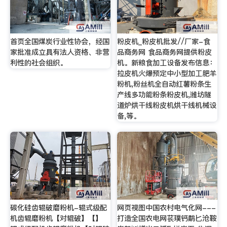
首页全国煤炭行业性协会，经国
粉皮机_粉皮机批发//厂家-食
家批准成立具有法人资格、非营
品商务网 食品商务网提供粉皮
利性的社会组织。
机。新粮食加工设备发布信息：
拉皮机火爆预定中小型加工肥羊
粉机,粉丝机全自动红薯粉条生
产线多功能粉条粉皮机,潍坊隧
道炉烘干线粉皮机烘干线机械设
备,等。
碳化硅齿辊破磨粉机-辊式级配
网页视图中国农村电气化网---
机齿辊磨粉机【对辊破】【】
打造全国农电网苌璞钙鹬匕沧鞍