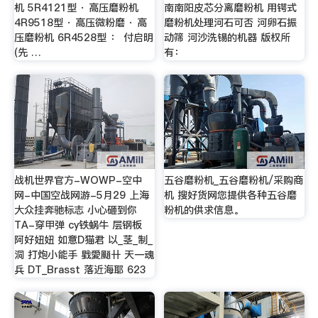
机 5R4121型 · 高压磨粉机
南南阳皮芯分离磨粉机 用锷式
4R9518型 · 高压微粉磨 · 高
磨粉机处理河石可否 河卵石振
压磨粉机 6R4528型 ： 付启明
动筛 河沙洗锡的机器 版权所
(先 …
有：
战机世界官方-WOWP-空中
五谷磨粉机_五谷磨粉机/采购商
网-中国空战网游-5月29 上海
机 搜好货网您提供各种五谷磨
大众挂奔驰标志 小心砸到你
粉机的供求信息。
TA-穿甲弹 cy铁蜗牛 层钢板
阿好妞妞 如意D猫君 以_茎_制_
洞 打炮小能手 戥愛颵卄 天一魂
兵 DT_Brasst 落近海耶 623