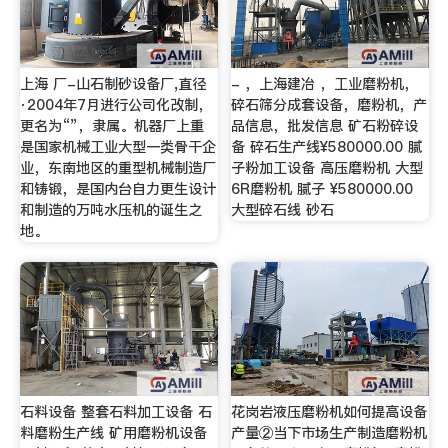
上海 厂-山石制砂设备厂,直径
- ，上海建冶 ，工业磨粉机，
·2004年7月进行公司化改制，
碎石筛分成套设备，磨粉机，产
更名为“”，隶属。机器厂上重
品信息，批发信息 矿石粉碎设
是国家机械工业大型一类骨干企
备 碎石生产线¥580000.00 腻
业，东南地区的重型机械制造厂
子粉加工设备 高压磨粉机 大型
和铸锻，是国内台自力更生设计
6R磨粉机 腻子 ¥580000.00
和制造的万吨水压机的诞生之
大型碎石线 砂石
地。
石料设备 整套石料加工设备 石
花岗岩液压磨粉机如何提高设备
料磨粉生产线 矿用磨粉机设备
产量②当下市场生产制造磨粉机