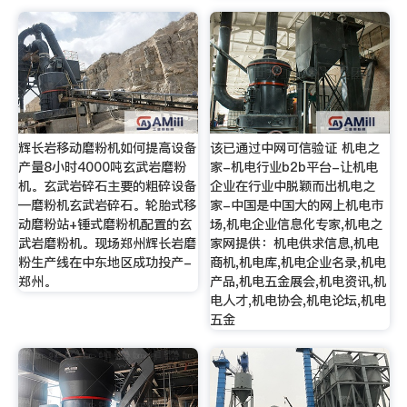
辉长岩移动磨粉机如何提高设备
该已通过中网可信验证 机电之
产量8小时4000吨玄武岩磨粉
家-机电行业b2b平台-让机电
机。玄武岩碎石主要的粗碎设备
企业在行业中脱颖而出机电之
—磨粉机玄武岩碎石。轮胎式移
家-中国是中国大的网上机电市
动磨粉站+锤式磨粉机配置的玄
场,机电企业信息化专家,机电之
武岩磨粉机。现场郑州辉长岩磨
家网提供：机电供求信息,机电
粉生产线在中东地区成功投产-
商机,机电库,机电企业名录,机电
郑州。
产品,机电五金展会,机电资讯,机
电人才,机电协会,机电论坛,机电
五金