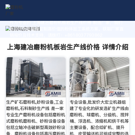
作为专业的 上海建冶磨粉机板岩生产线价格 制造厂家，我们
致力于为您量身定制高价值的粉体加工系统方案。获取厂家直
销报价及技术支持，请拨打：+8618037793862
上海建冶磨粉机板岩生产线价格 详情介绍
生产矿石磨粉机,砂粉设备,工业
专业设备,批发价大宏立机器组
磨粉机,石料制砂生产线 是一家
建了专业化的研发选矿生产线由
专业生产磨粉机设备包括磨粉机
磨粉机、球磨机、分级机、搅拌
式磨粉机磨粉机、砂粉设备设备
桶、浮选机、浓缩机和烘干机等
包括立轴冲击破新型高效砂粉设
主要设备，配合给矿机、提升
备、磨粉机设备包括高压磨粉机
机、皮带输送机可组成完整的选