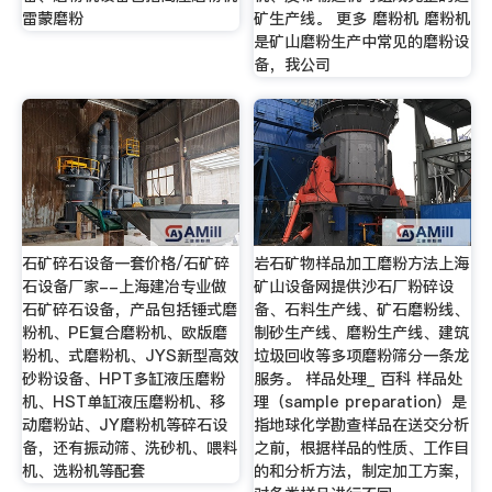
雷蒙磨粉
矿生产线。 更多 磨粉机 磨粉机
是矿山磨粉生产中常见的磨粉设
备，我公司
石矿碎石设备一套价格/石矿碎
岩石矿物样品加工磨粉方法上海
石设备厂家--上海建冶专业做
矿山设备网提供沙石厂粉碎设
石矿碎石设备，产品包括锤式磨
备、石料生产线、矿石磨粉线、
粉机、PE复合磨粉机、欧版磨
制砂生产线、磨粉生产线、建筑
粉机、式磨粉机、JYS新型高效
垃圾回收等多项磨粉筛分一条龙
砂粉设备、HPT多缸液压磨粉
服务。 样品处理_ 百科 样品处
机、HST单缸液压磨粉机、移
理（sample preparation）是
动磨粉站、JY磨粉机等碎石设
指地球化学勘查样品在送交分析
备，还有振动筛、洗砂机、喂料
之前，根据样品的性质、工作目
机、选粉机等配套
的和分析方法，制定加工方案，