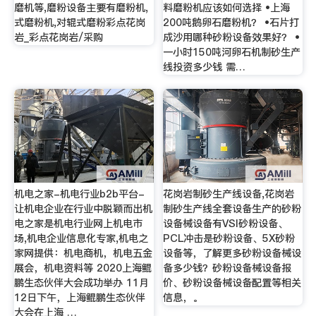
磨机等,磨粉设备主要有磨粉机,
料磨粉机应该如何选择 •上海
式磨粉机,对辊式磨粉彩点花岗
200吨鹅卵石磨粉机？ •石片打
岩_彩点花岗岩/采购
成沙用哪种砂粉设备效果好？ •
一小时150吨河卵石机制砂生产
线投资多少钱 需…
机电之家-机电行业b2b平台-
花岗岩制砂生产线设备,花岗岩
让机电企业在行业中脱颖而出机
制砂生产线全套设备生产的砂粉
电之家是机电行业网上机电市
设备械设备有VSI砂粉设备、
场,机电企业信息化专家,机电之
PCL冲击是砂粉设备、5X砂粉
家网提供：机电商机，机电五金
设备等，了解更多砂粉设备械设
展会，机电资料等 2020上海鲲
备多少钱？砂粉设备械设备报
鹏生态伙伴大会成功举办 11月
价、砂粉设备械设备配置等相关
12日下午，上海鲲鹏生态伙伴
信息，。
大会在上海 …