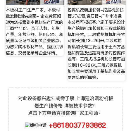
木板材工厂|生产厂家，木板材
挖掘机改装加长臂-挖掘机加长
批发|制造|供应商- 企业黄页频
臂,打桩臂,岩石臂-广州市冶通
道为您搜索到木板材生产厂家的
本公司可根据客户施工要求设计
工商**年份、员工人数、年生
生产挖掘机加长臂和三段式挖掘
产量、年营业额、信用记录、和
机加长臂，二段式挖掘机加长臂
质量认证证书等相关企业信息。
可加长到(13-26)米,二段式挖
为您采购木板材产品，提供供求
掘机加长臂主要适用于土石方基
信息、交易记录等企业详情。
础和深堑及远距离清淤泥挖掘作
业等；三段式挖掘机加长臂可加
长到(16-32)米,三段式挖掘机
加长臂主要适用于基坑作业及高
层建筑的拆解等。
对此设备感兴趣？或需了解 上海建冶磨粉机板
岩生产线价格 详细技术参数？
点击下方电话直接咨询厂家工程师：
+8618037793862