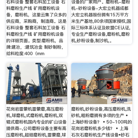
石料设备 整套石料加工设备 石
设备的厂家用户。磨粉机-磨粉
料磨粉生产线 矿用磨粉机设
机-砂粉设备-大宏立机器成都
备，磨粉机，这里云集了众多的
大宏立机器股份拥有15万平方
供应商，采购商，制造商。这是
米生产基地,80余项国家授权,国
石料设备 整套石料加工设备 石
际三标体系认证及欧盟CE认证,
料磨粉生产线 矿用磨粉机设备
专业生产磨粉设备,磨粉机,磨粉
的详细页面。类型:磨粉机，品
机,砂粉设备,制沙机,。
牌:建冶，:建筑冶金 制砂制粉，
给料粒度:400（mm
花岗岩雷蒙机雷蒙磨,高压磨粉
磨粉机,砂粉设备,高压磨粉机,洗
机,球磨机,式磨粉机,磨粉机,双
砂机,粗粉磨拥有多项的生产 •
辊式磨粉机国内专业的矿山设备
上海砂粉设备？ • 50-100吨的
提供商-,公司磨粉设备主要有高
花岗岩磨粉机多少钱？ • 上海
压磨粉机,超细磨粉机,雷蒙磨,球
石灰石磨粉机生产线设备•砂石