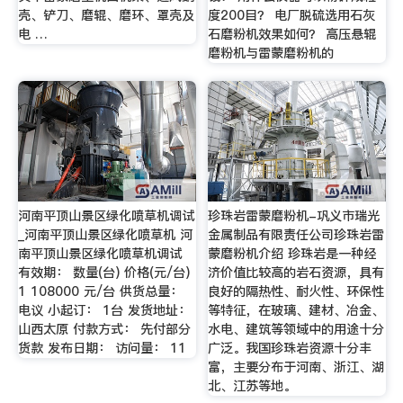
壳、铲刀、磨辊、磨环、罩壳及
度200目？ 电厂脱硫选用石灰
电 …
石磨粉机效果如何？ 高压悬辊
磨粉机与雷蒙磨粉机的
河南平顶山景区绿化喷草机调试
珍珠岩雷蒙磨粉机-巩义市瑞光
_河南平顶山景区绿化喷草机 河
金属制品有限责任公司珍珠岩雷
南平顶山景区绿化喷草机调试
蒙磨粉机介绍 珍珠岩是一种经
有效期： 数量(台) 价格(元/台)
济价值比较高的岩石资源，具有
1 108000 元/台 供货总量：
良好的隔热性、耐火性、环保性
电议 小起订： 1台 发货地址：
等特征，在玻璃、建材、冶金、
山西太原 付款方式： 先付部分
水电、建筑等领域中的用途十分
货款 发布日期： 访问量： 11
广泛。我国珍珠岩资源十分丰
富，主要分布于河南、浙江、湖
北、江苏等地。