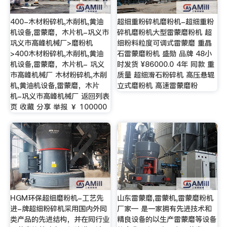
400-木材粉碎机,木削机,黄油
超细重粉碎机磨粉机-超细重粉
机设备,雷蒙磨，木片机-巩义市
碎机磨粉机大型雷蒙磨粉机 超
巩义市高峰机械厂>磨粉机
细粉料粒度可调式雷蒙磨 重晶
>400木材粉碎机,木削机,黄油
石雷蒙磨粉机 盛勋 品牌 48小
机设备,雷蒙磨，木片机- 巩义
时发货 ¥86000.0 4年 同款 重
市高峰机械厂 木材粉碎机,木削
质量 超细滑石粉碎机 高压悬辊
机,黄油机设备,雷蒙磨，木片
立式磨粉机 高速雷蒙磨粉
机-巩义市高峰机械厂 返回列表
页 收藏 分享 举报 ￥ 100000
HGM环保超细磨粉机-工艺先
山东雷蒙磨,雷蒙机,雷蒙磨粉机
进-牌超细粉碎机采用国内外同
厂家— 是一家拥有先进技术和
类产品的先进结构，并在同行业
精良设备的以生产雷蒙磨等设备