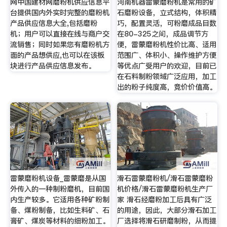
网中国建材网磨粉机供应信息平
河南机器雷蒙磨粉机是常用的矿
台提供国内外实时完整的磨粉机
石磨粉设备，立式结构，体积精
产品供应信息大全,包括磨粉
巧，配置灵活，可粉磨成品目数
机；用户可以直接在线与商户交
在80-325之间，成品调节方
流销售；同时如果您有磨粉机方
便，雷蒙磨粉机性价比高、适用
面的产品想供应,也可以在该板
范围广、体积小、操作维护方便
块进行产品供应信息发布。
等优点广受用户的欢迎，目前已
在石料制粉领域广泛应用，加工
出的粉子纯度高，竞价价值高。
雷蒙磨粉机设备_雷蒙磨是从国
滑石雷蒙磨粉机/滑石雷蒙磨粉
外传入的一种制粉磨机，目前国
机价格/滑石雷蒙磨粉机生产厂
内生产较多。它适用各种矿粉制
家 滑石经磨粉加工后具有广泛
备、煤粉制备，比如生料矿、石
的用途，因此，大部分滑石加工
膏矿、煤炭等材料的细粉加工。
厂选择将滑石研磨制粉，从而提