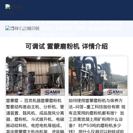
作为专业的 可调试 雷蒙磨粉机 制造厂家，我们致力于为您量
身定制高价值的粉体加工系统方案。获取厂家直销报价及技术
支持，请拨打：+8618037793862
可调试 雷蒙磨粉机 详情介绍
雷蒙磨 - 百灵机器雷蒙磨粉机
如何使用雷蒙磨粉机与保养方
整套结构是由主机、分析机、管
法-问答-重工科技股份有限 现
道装置、鼓风机、成品旋风分离
有且常用的磨粉机都有啥？ 加
器、磨粉机、斗式提升机、电磁
工沥青混凝土用矿粉用什么设
振动给料机、电控电机等组成。
备？ 时产50吨的磨粉机多少
其中雷蒙磨主机由机架、进风蜗
钱？ 用什么仪器可以粉碎成粒