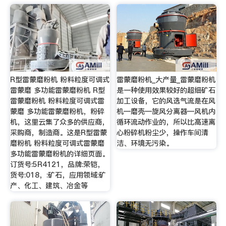
R型雷蒙磨粉机 粉料粒度可调式
雷蒙磨粉机_大产量_雷蒙磨粉机
雷蒙磨 多功能雷蒙磨粉机 R型
是一种使用效果较好的超细矿石
雷蒙磨粉机 粉料粒度可调式雷
加工设备，它的风选气流是在风
蒙磨 多功能雷蒙磨粉机，粉碎
机—磨壳—旋风分离器—风机内
机，这里云集了众多的供应商，
循环流动作业的，所以比高速离
采购商，制造商。这是R型雷蒙
心粉碎机粉尘少，操作车间清
磨粉机 粉料粒度可调式雷蒙磨
洁、环境无污染。
多功能雷蒙磨粉机的详细页面。
订货号:5R4121，品牌:荣铠，
货号:018，:矿石，应用领域:矿
产、化工、建筑、冶金等