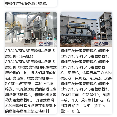
整条生产线服务.欢迎选购.
3R/4R/5R/6R磨粉机-悬辊式
超细石灰岩雷蒙磨粉机 超细小
磨粉机-河南机器
型粉碎机 3R1510雷蒙磨粉机
3R/4R/5R/6R磨粉机-悬辊式
超细石灰岩雷蒙磨粉机 超细小
磨粉机 悬辊式磨粉机是R型摆式
型粉碎机 3R1510雷蒙磨粉
磨粉机的一种，是人们常用的矿
机，研磨机，这里云集了众多的
石研磨设备。摆式磨粉机是一
供应商，采购商，制造商。这是
种“环—辊“研磨，再加上气流
超细石灰岩雷蒙磨粉机 超细小
筛选、气流输送形式的制粉设备
型粉碎机 3R1510雷蒙磨粉机
和悬辊式磨粉机，该制粉机又被
的详细页面。订货号:10，品牌:
称为雷蒙磨粉机。 悬辊式磨粉
一铭，:10，适用物料:矿石，应
机的磨粉过程是悬挂在梅花架上
用领域:矿石，采矿，加工批
的磨辊在磨圈上滚动将原料
量:1-10（L