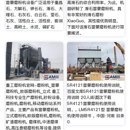
雷蒙磨粉机设备广泛适用于重晶
高滑石的综合利用率。为此，机
石、方解石、钾长石、滑石、大
器研制了 滑石雷蒙磨粉机，具
理石、石灰石、白云石、莹石、
有非常好的滑石磨粉
石灰、活性白土、活性炭、膨润
XiaoGuo，其性能优势明显，
土、高岭土、水泥、磷矿石
下面对该滑石雷蒙磨粉机进行简
要阐述。
重工磨粉机官网-磨粉机_雷蒙
5R4121雷蒙磨粉机使用说明_
磨粉机_欧版磨粉机_立式 重工
百度文库5R4121雷蒙磨粉机使
科技专业生产磨粉机,砂粉设备,
用说明 20人阅读|次下载
磨粉机,磨粉机,移动磨粉站系列
5R4121雷蒙磨粉机使用说
产品。主要产品有雷蒙磨粉机,
明。,. LM5R4121型 雷蒙磨粉
立式磨粉机,欧版磨粉机,磨粉机,
机使用说明书 ,. 中国·河南 目录
矿渣磨粉机, 磨煤机,中速磨煤
0.
机,高压悬辊磨粉机等设备,提供