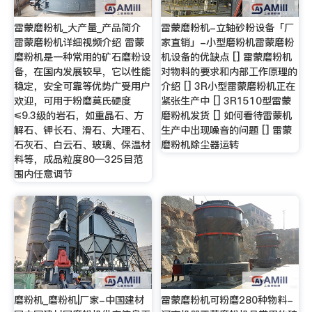
雷蒙磨粉机_大产量_产品简介
雷蒙磨粉机-立轴砂粉设备「厂
雷蒙磨粉机详细视频介绍 雷蒙
家直销」-小型磨粉机雷蒙磨粉
磨粉机是一种常用的矿石磨粉设
机设备的优缺点 [] 雷蒙磨粉机
备，在国内发展较早，它以性能
对物料的要求和内部工作原理的
稳定，安全可靠等优势广受用户
介绍 [] 3R小型雷蒙磨粉机正在
欢迎，可用于粉磨莫氏硬度
紧张生产中 [] 3R1510型雷蒙
≤9.3级的岩石，如重晶石、方
磨粉机发货 [] 如何看待雷蒙机
解石、钾长石、滑石、大理石、
生产中出现噪音的问题 [] 雷蒙
石灰石、白云石、玻璃、保温材
磨粉机除尘器运转
料等，成品粒度80—325目范
围内任意调节
磨粉机_磨粉机|厂家-中国建材
雷蒙磨粉机可粉磨280种物料-