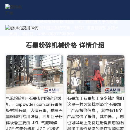
作为专业的 石墨粉碎机械价格 制造厂家，我们致力于为您量
身定制高价值的粉体加工系统方案。获取厂家直销报价及技术
支持，请拨打：+8618037793862
石墨粉碎机械价格 详情介绍
气流粉碎机-石墨专用粉碎分级
石墨加工石墨加工多少钱？我们
机 - cnpowder.com.cn石墨负
这里一共为您找到62个石墨加
极材料石墨，人造石墨，球形石
工产品报价信息 ，其中有16个
墨粉碎机专用设备，四川巨子粉
产品提供了报价，其中低。，您
体设备主要由 JZL 气流粉碎，
也可以马上免费注册提供您的石
JZF 气流分级和 JZC 机械式
墨加工报价给您的潜在采购买家