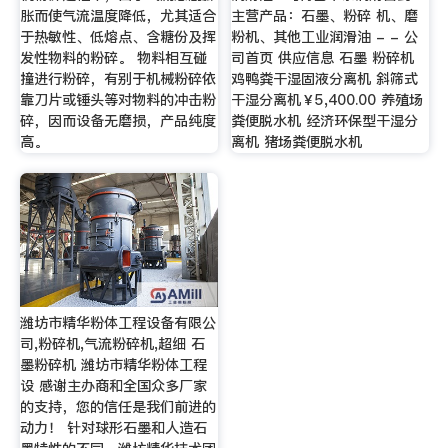
胀而使气流温度降低，尤其适合
主营产品：石墨、粉碎 机、磨
于热敏性、低熔点、含糖份及挥
粉机、其他工业润滑油 - - 公
发性物料的粉碎。 物料相互碰
司首页 供应信息 石墨 粉碎机
撞进行粉碎，有别于机械粉碎依
鸡鸭粪干湿固液分离机 斜筛式
靠刀片或锤头等对物料的冲击粉
干湿分离机￥5,400.00 养殖场
碎，因而设备无磨损，产品纯度
粪便脱水机 经济环保型干湿分
高。
离机 猪场粪便脱水机
潍坊市精华粉体工程设备有限公
司,粉碎机,气流粉碎机,超细 石
墨粉碎机 潍坊市精华粉体工程
设 感谢主办商和全国众多厂家
的支持，您的信任是我们前进的
动力！ 针对球形石墨和人造石