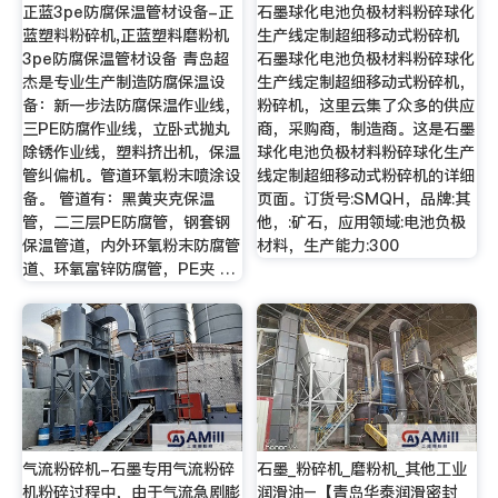
正蓝3pe防腐保温管材设备-正
石墨球化电池负极材料粉碎球化
蓝塑料粉碎机,正蓝塑料磨粉机
生产线定制超细移动式粉碎机
3pe防腐保温管材设备 青岛超
石墨球化电池负极材料粉碎球化
杰是专业生产制造防腐保温设
生产线定制超细移动式粉碎机，
备：新一步法防腐保温作业线，
粉碎机，这里云集了众多的供应
三PE防腐作业线，立卧式抛丸
商，采购商，制造商。这是石墨
除锈作业线，塑料挤出机，保温
球化电池负极材料粉碎球化生产
管纠偏机。管道环氧粉末喷涂设
线定制超细移动式粉碎机的详细
备。 管道有：黑黄夹克保温
页面。订货号:SMQH，品牌:其
管，二三层PE防腐管，钢套钢
他，:矿石，应用领域:电池负极
保温管道，内外环氧粉末防腐管
材料，生产能力:300
道、环氧富锌防腐管，PE夹 …
气流粉碎机-石墨专用气流粉碎
石墨_粉碎机_磨粉机_其他工业
机粉碎过程中，由于气流急剧膨
润滑油–【青岛华泰润滑密封