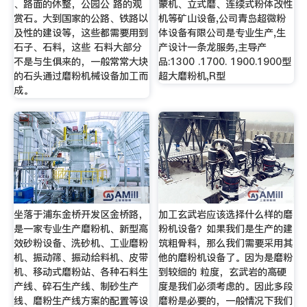
、路面的休整，公园公 路的观
蒙机、立式磨、连续式粉体改性
赏石。大到国家的公路、铁路以
机等矿山设备,公司青岛超微粉
及性的建设等，这些都需要用到
体设备有限公司是专业生产,生
石子、石料，这些 石料大部分
产设计一条龙服务,主导产
不是与生俱来的，一般常常大块
品:1300 .1700. 1900.1900型
的石头通过磨粉机械设备加工而
超大磨粉机,R型
成。
坐落于浦东金桥开发区金桥路，
加工玄武岩应该选择什么样的磨
是一家专业生产磨粉机、新型高
粉机设备？如果我们是生产的建
效砂粉设备、洗砂机、工业磨粉
筑粗骨料，那么我们需要采用其
机、振动筛、振动给料机、皮带
他的磨粉机设备了。因为是磨粉
机、移动式磨粉站、各种石料生
到较细的 粒度，玄武岩的高硬
产线、碎石生产线、制砂生产
度是我们必须考虑的。因此多段
线、磨粉生产线方案的配置等设
磨粉是必要的，一般情况下我们