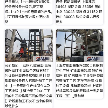
已是粉状, 1mm颗粒超过50%,
设备 移动磨粉站 上海建冶
经分级设备分级后,便可获
36493 咸阳金宏 35356 燕山
得-1~+0.1mm粒级区间的产品,
中岛 33048 威埃姆 31152 阿
并可根据锅炉要求很方便的调
瑞尔 30098 除尘设备排行榜
整。
更多
公司新闻--磨粉机|雷蒙磨|高压
上海专用磨粉铜粉200目机器制
微粉磨|工业磨适合方解石加工
砂生产线 矿山磨粉领域 铁矿石
的设备粉磨设备都有哪些 [] 新
磨粉 铜 矿石磨粉 工业制粉领域
型磨粉设备投入石膏粉加工工艺
石膏加工工艺 石灰石粉磨 煤粉
中 [] 一条磨粉生产线简介以及
加工设备 建筑磨粉领域 上海世
工艺流程 [] 建冶重工为加工不
邦机器积极推动磨粉机产品质量
同的矿石粉推荐不同的磨粉设备
工程（图）_勤加缘
[] 砂粉磨加工石灰石出来的粉可
以做什么