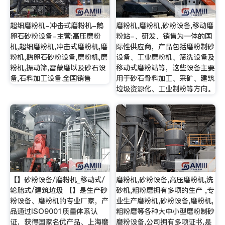
超细磨粉机-冲击式磨粉机-鹅
磨粉机,磨粉机,砂粉设备,移动磨
卵石砂粉设备-主营:高压磨粉
粉站-、研发、销售为一体的国
机,超细磨粉机,冲击式磨粉机,磨
际性供应商，产品包括磨粉制砂
粉机,鹅卵石砂粉设备,磨粉机,磨
设备、工业磨粉机、筛洗设备及
粉机,振动筛,雷蒙磨以及砂石设
移动式磨粉站等，这些设备主要
备,石料加工设备.全国销售
用于砂石骨料加工、采矿、建筑
垃圾资源化、工业制粉等方向。
【】砂粉设备/磨粉机_移动式/
磨粉机,砂粉设备,高压磨粉机,洗
轮胎式/建筑垃圾 【】是生产砂
砂机,粗粉磨拥有多项的生产 ,专
粉设备、磨粉机的专业厂家，产
业生产磨粉机,砂粉设备,磨粉机,
品通过ISO9001质量体系认
粗粉磨等各种大中小型磨粉制砂
证，获得国家名优产品、上海磨
磨粉设备,公司拥有多项证书,是