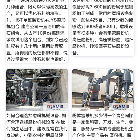
适--而建冶公司将为大家推荐
设备好加工600目的石粉用什么
几种组合，既可以保障高效的生
设备好呢？600目的粉属于超细
产，又可以优化石料的粒形。
粉加工制成，常用的磨粉设备制
1、HST单缸磨粉机+JYS整形
粉一般达425目，只有少数的能
机组合 建冶公司一直沿用的碎
够达到600或者800目，磨粉设
石组合，从去年10月份福建浦
备有很多种：会有雷蒙磨粉机、
城次试用这个组合，到如今已经
高压磨粉机、高压微粉磨、超细
陆续有十几个用户采用此套配
磨粉机、砂粉磨等石头磨粉设
置，所得到的反馈都很不错，说
备。
通过量很大，砂石粒形也很好。
如何合理选择磨粉机械设备-如
粉体雷蒙机多少钱一个青岛同顺
何合理选择磨粉机械设备 在我
是一家集科研、开发、生产、销
们的生活当中，建设是常在我们
售、服务为一体的专业磨粉机生
身边的，小到农村的房屋修建
产企业,主要产品有:磨粉机、雷