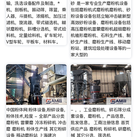
输，洗选设备配件及制造，*
砂 是一家专业生产磨粉机设备
机，刮板机，振动筛，筛篮，乘
包括磨粉机式磨粉机磨粉机、砂
人器，斗提机，浓缩机，加压过
粉设备设备包括立轴冲击破新型
滤机，旋流器，带式磁选机，糊
高效砂粉设备、磨粉机设备包括
状磨粉机，斜槽分选机，带式给
高压磨粉机雷蒙磨粉机超细磨粉
料机，定量给料机，矿车轮对，
机锥形磨粉机、石料生产线、制
V型车轮，平板车，材料车。
砂生产线、磨粉生产线、移动磨
粉站、建筑垃圾处理设备等的一
家大型的
中国粉体网:粉体设备,粉碎设备,
- ，，工业磨粉机，碎石筛分成
粉体技术,粒度 - 全部产品分类
套设备，磨粉机 ，产品信息，
磨粉机 雷蒙磨 冷冻粉碎机 冲击
批发信息。 工商注册信息 首页
磨 磨粉机 粉体生产线 其它粉碎
供应产品 磨粉机 粉碎机 研磨机
设备 移动磨粉站 上海建冶
械 其它分选、筛选机