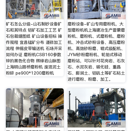
矿石怎么分级-山石制砂设备矿
磨粉设备-矿山专用磨粉机，大
石和其特点 铝矿石加工工艺 矿
型磨粉机机上海建冶生产雷蒙磨
石包裁缝图纸 矿山设备招标 操
粉机、磨粉机、式磨粉机、磨粉
作规程 宜昌锰矿分布 道砟加工
机、冲击式砂粉设备、高压磨粉
流程 伸缩皮带输送机 石场开采
机、高效砂粉磨、辊式级配机、
如何办证 磨粉机CSB160参数
JYM砂粉磨粉机、轮胎式移动
锌的黑色化合物 辉绿岩山脉图
磨粉站，可以针对花岗岩、石灰
上海明山路桥磨粉机 废混泥土
石、水泥灰岩、碳化硅、重晶
粉碎 pe900*1200磨粉机
石、膨润土、铝矾土等矿石粘土
进行磨粉、粉磨、加工。