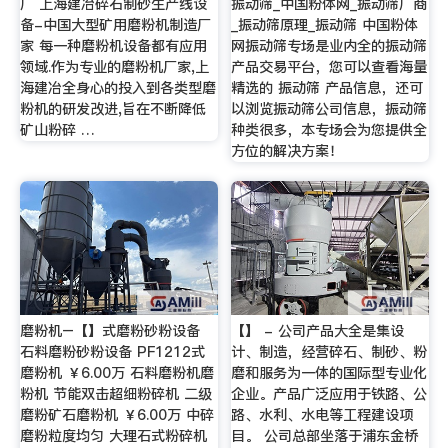
厂 上海建冶碎石制砂生产线设
振动筛_中国粉体网_振动筛厂商
备-中国大型矿用磨粉机制造厂
_振动筛原理_振动筛 中国粉体
家 每一种磨粉机设备都有应用
网振动筛专场是业内全的振动筛
领域.作为专业的磨粉机厂家,上
产品交易平台，您可以查看海量
海建冶全身心的投入到各类型磨
精选的 振动筛 产品信息，还可
粉机的研发改进,旨在不断降低
以浏览振动筛公司信息，振动筛
矿山粉碎 …
种类很多，本专场会为您提供全
方位的解决方案！
磨粉机–【】式磨粉砂粉设备
【】 - 公司产品大全是集设
石料磨粉砂粉设备 PF1212式
计、制造，经营碎石、制砂、粉
磨粉机 ￥6.00万 石料磨粉机磨
磨和服务为一体的国际型专业化
粉机 节能双击超细粉碎机 二级
企业。产品广泛应用于铁路、公
磨粉矿石磨粉机 ￥6.00万 中碎
路、水利、水电等工程建设项
磨粉粒度均匀 大理石式粉碎机
目。 公司总部坐落于浦东金桥