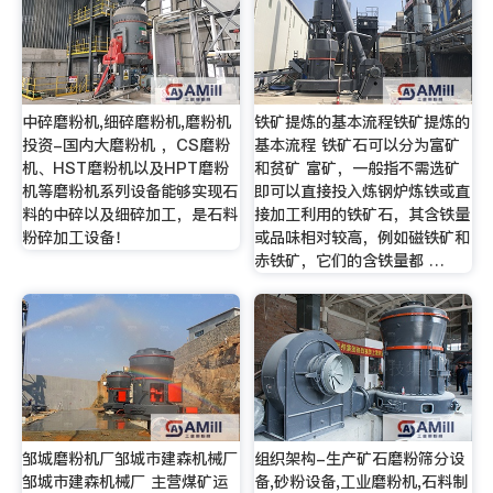
中碎磨粉机,细碎磨粉机,磨粉机
铁矿提炼的基本流程铁矿提炼的
投资-国内大磨粉机 ，CS磨粉
基本流程 铁矿石可以分为富矿
机、HST磨粉机以及HPT磨粉
和贫矿 富矿，一般指不需选矿
机等磨粉机系列设备能够实现石
即可以直接投入炼钢炉炼铁或直
料的中碎以及细碎加工，是石料
接加工利用的铁矿石，其含铁量
粉碎加工设备！
或品味相对较高，例如磁铁矿和
赤铁矿，它们的含铁量都 …
邹城磨粉机厂邹城市建森机械厂
组织架构-生产矿石磨粉筛分设
邹城市建森机械厂 主营煤矿运
备,砂粉设备,工业磨粉机,石料制