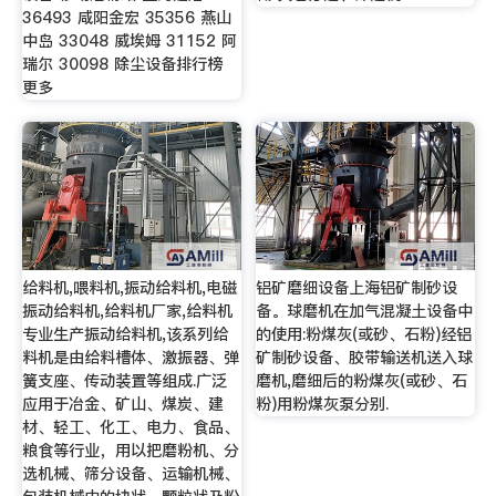
36493 咸阳金宏 35356 燕山
中岛 33048 威埃姆 31152 阿
瑞尔 30098 除尘设备排行榜
更多
给料机,喂料机,振动给料机,电磁
铝矿磨细设备上海铝矿制砂设
振动给料机,给料机厂家,给料机
备。球磨机在加气混凝土设备中
专业生产振动给料机,该系列给
的使用:粉煤灰(或砂、石粉)经铝
料机是由给料槽体、激振器、弹
矿制砂设备、胶带输送机送入球
簧支座、传动装置等组成.广泛
磨机,磨细后的粉煤灰(或砂、石
应用于冶金、矿山、煤炭、建
粉)用粉煤灰泵分别.
材、轻工、化工、电力、食品、
粮食等行业，用以把磨粉机、分
选机械、筛分设备、运输机械、