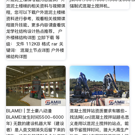
混泥土楼梯的相关资料与视频课
强制式混凝土搅拌机。
程，您可以下载户外混泥土楼梯
资料进行参考，观看相关视频课
程提升技能。更多内容请查看筑
龙学社结构设计热点推荐。 户
外楼梯结构详图 立即下载 等
级： 文件 112KB 格式 rar 关
键词： 混凝土节点详图 户外楼
梯结构详图
BLAME! | 芝士豪八动漫
混凝土搅拌站资质要求有哪些-
BLAME!发生时间5500-6000
找法网(.cn)混凝土搅拌站顾名思
年) 无数的建设机器大军（建设
义是用以混泥土搅拌的站点，能
者）是人类文明消失后留下来的
够节省搅拌时间，提大大高生产