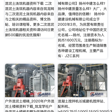
混泥土浇筑机器资料下载 二次
械有限公司】扬州中建怎么样？
混泥土浇筑机器内容来自筑龙网
扬州中建质量怎么样？大厂，大
与二次混泥土浇筑机器内容来自
品牌，值得您的信赖！ 扬州中
与之相关的精品资料、博文热
建建设机械有限公司成立于
帖、培训课程等。更多二次混泥
2003年3月，为民营有限责任
土浇筑机器相关资料请访问日更
公司。公司地址位于中国历史文
新500篇的筑龙优搜库!
化名城--扬州，注册资本为人
民币1600万元，注册商标为：
名城，经营范围是生产制造销售
各种建设工程机械，主要产品
有：JZC系列
户外混泥土楼梯_2020年户外混
混凝土搅拌机长城建机搅拌站、
泥土楼梯资料下载_筑龙学社户
配料机、
外混泥土楼梯专题为您提供户外
js500\750\1000\1500\2000\