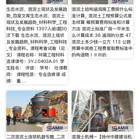
生态水泥、混泥土现状及发展趋
混泥土结构涵洞施工费按什么标
势_百度文库生态水泥、混泥土
准计算_ 混泥土工程预算公式是
现状及发展趋势_材料科学_工程
怎样算 概预算费用标准和计算
科技_专业资料 1307人阅读|30
方法 混泥土标准厂房一平米怎
次下载 生态水泥、混泥土现状
么计算成本 36 涵洞的分类 47
及发展趋势_材料科学_工程科技
混泥土多少钱一立方 113 公路
_专业资料。课程考查试卷（论
预算中其他工程费里取费标准中
文） 课程名称：环境工程材料
的构造物ⅠⅡⅢ的
选课课号：3YJ.0403A.01 学
生姓名： 评语： 学号： 任课教
师： 课程性质：专业选修课 成
绩： 重 …
二次混泥土浇筑机器专题_二次
混凝土机械–【扬州中建建设机