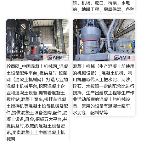
铁、机场、港口、桥梁、水电
站、地暖工程、房屋保温、各种
砼商网_中国混凝土机械网_混凝
混凝土机械（生产混凝土所使用
土设备配件平台_提供及时 砼商
的机械设备）_混凝土机械，利
网（混凝土机械网）打造专业的
用机器取代人工把水泥、河沙、
混凝土机械平台,积聚混凝土企
碎石、水按照一定的配合比进行
业和混凝土设备,拥有着混凝土
搅拌，生产出建筑工程等生产作
搅拌站,混凝土泵车,搅拌车混凝
业活动所需的混凝土的机械设
土搅拌机等混凝土设备机械及配
备，常用的设备有混凝土泵车，
件,提供混凝土设备选购,配件,混
水泥仓，配料站等
凝土设备,展会,招标五大平台,并
提供及时,权威的混凝土设备资
讯,买卖混凝土上中国混凝土机
械网