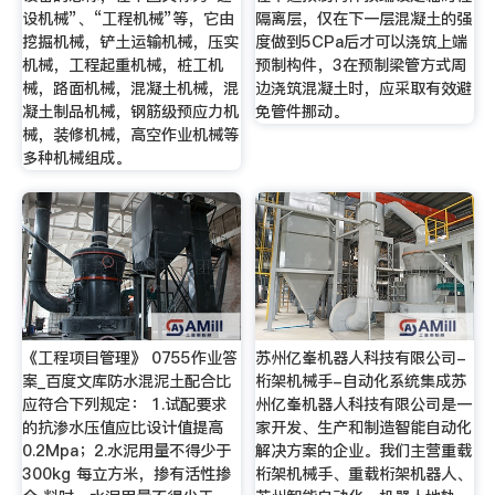
设机械”、“工程机械”等，它由
隔离层，仅在下一层混凝土的强
挖掘机械，铲土运输机械，压实
度做到5CPa后才可以浇筑上端
机械，工程起重机械，桩工机
预制构件，3在预制梁管方式周
械，路面机械，混凝土机械，混
边浇筑混凝土时，应采取有效避
凝土制品机械，钢筋级预应力机
免管件挪动。
械，装修机械，高空作业机械等
多种机械组成。
《工程项目管理》 0755作业答
苏州亿峯机器人科技有限公司-
案_百度文库防水混泥土配合比
桁架机械手-自动化系统集成苏
应符合下列规定： 1.试配要求
州亿峯机器人科技有限公司是一
的抗渗水压值应比设计值提高
家开发、生产和制造智能自动化
0.2Mpa；2.水泥用量不得少于
解决方案的企业。我们主营重载
300kg 每立方米，掺有活性掺
桁架机械手、重载桁架机器人、