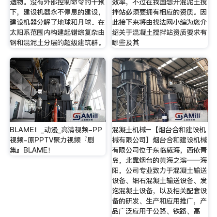
遗物。没有外部控制命令的干预
效率，不过在我国想开混泥土搅
下，建设机器永不停息的建设，
拌站必须要拥有相应的资质。因
建设机器分解了地球和月球。在
此接下来将由找法网小编为您介
太阳系范围内构建起错综复杂由
绍关于混凝土搅拌站资质要求有
钢和混泥土分层的超级建筑群。
哪些及其
BLAME！_动漫_高清视频-PP
混凝土机械–【烟台合和建设机
视频-原PPTV聚力视频『剧
械有限公司】烟台合和建设机械
集』BLAME！
有限公司位于东临威海，西依青
岛，北靠烟台的黄海之滨——海
阳，公司专业致力于混凝土输送
设备、细石混凝土输送设备、发
泡混凝土设备，以及相关配套设
备的研发、生产和应用推广，产
品广泛应用于公路、铁路、高