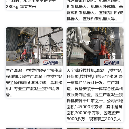
合 料时，水泥用量不得少于
苏州智能自动化、机器人地轨、
280kg 每立方米
桁架机器人、机器人外部轴、悬
臂式桁架机器人、直线龙门桁架
机器人、直线桁架机器人等。
生产混泥土中搅拌站安全操作流
天宇牌砼搅拌机,混凝土,搅拌站,
程详细步骤生产混泥土中搅拌站
环保型,搅拌楼,山东天宇建设 是
安全操作流程详细步骤，昌利建
一家集产品设计研发、生产制
机厂专业生产混凝土搅拌站,设
造、设备安装于一体综合性高科
备。
技股份制企业，是生产混凝土搅
拌机械骨干厂家之一。公司占地
面积145000平方米，其中建筑
面积70000平方米，固定资产
8000多万，现有职工300余人