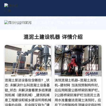
作为专业的 混泥土建设机器 制造厂家，我们致力于为您量身
定制高价值的粉体加工系统方案。获取厂家直销报价及技术支
持，请拨打：+8618037793862
混泥土建设机器 详情介绍
混凝土泵送设备包含哪些？_状
浇筑混凝土机器-混凝土浇筑
态: 未解决什么叫混凝土设备基
机-建材网 当浇筑预制构件时，
础_状态: 未解决查看更多结果建
应应用刚度公路桥梁防滑护栏。
筑机械（建筑机械）_建筑机械
2公路桥梁防滑护栏当混泥土选
是工程建设和城乡建设所用机械
用水准重叠法混凝土浇筑时。应
设备的总称，在中国又称为“建
在下边预制构件顶端设定临时性