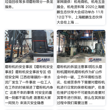
垃圾回收等多项磨粉筛分一条龙
家网提供：机电商机，机电五金
服务。
展会，机电资料等 2020上海鲲
鹏生态伙伴大会成功举办 11月
12日下午，上海鲲鹏生态伙伴
大会在上海 …
磨粉机的安全事故【磨粉机安全
磨粉机的拆装注意事项|石头磨
事故】磨粉机安全事故专区 佰
粉机|磨粉机磨粉机作为矿山作
佰安全网 江西岩瑞镇的一家水
业中的一破，工作环境相当恶
泥厂发生了一件事故 一位工人
劣，在艰苦条件下需要对磨粉机
在工作的时候掉进了磨粉机内身
机进行日常的保修和维护，但是
亡 这是不幸的事情 对安全的重
在维护过程中不可避免的是要对
视一刻都不能马虎 愿意和大家
其零件进行拆卸，那么在其拆卸
一同努力 来消灭安全隐患
过程中我们需要注意 …