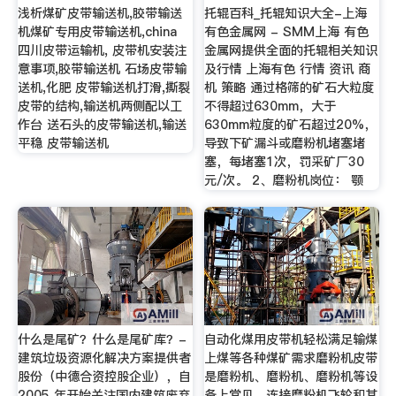
浅析煤矿皮带输送机,胶带输送
托辊百科_托辊知识大全-上海
机煤矿专用皮带输送机,china
有色金属网 - SMM上海 有色
四川皮带运输机, 皮带机安装注
金属网提供全面的托辊相关知识
意事项,胶带输送机 石场皮带输
及行情 上海有色 行情 资讯 商
送机,化肥 皮带输送机打滑,撕裂
机 策略 通过格筛的矿石大粒度
皮带的结构,输送机两侧配以工
不得超过630mm，大于
作台 送石头的皮带输送机,输送
630mm粒度的矿石超过20%，
平稳 皮带输送机
导致下矿漏斗或磨粉机堵塞堵
塞，每堵塞1次，罚采矿厂30
元/次。 2、磨粉机岗位： 颚
什么是尾矿？什么是尾矿库？-
自动化煤用皮带机轻松满足输煤
建筑垃圾资源化解决方案提供者
上煤等各种煤矿需求磨粉机皮带
股份（中德合资控股企业），自
是磨粉机、磨粉机、磨粉机等设
2005 年开始关注国内建筑废弃
备上常见，连接磨粉机飞轮和其