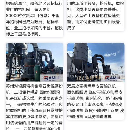
招标信息全、覆盖地区及招标行
用的场所比较多，粉碎机，磨粉
业广的招标网，每天更新
机，这类小型设备更是处处可
80000条招标项目信息；千里
见。大型矿山设备也在极速更
马招标网已成为政府、招标单
新。而如何正确使用矿山设备，
位、业主招标采购的平台；招投
成了
标上千里马招标网。
苏州对辊磨粉机维修四齿辊磨粉
双层皮带机煤煤皮带输送机 －
机十二项保养措施 四齿辊磨粉
商务路路通 煤皮带输送机,煤皮
机是煤矿或选煤厂的重要设备之
带输送机,,郑州市化工路与腊梅
一，下面根据生产的经验对四齿
路交叉口向南300米, 不锈钢皮
辊磨粉机的工作原理及日常维护
带输送机 煤皮带输送机 双层 皮
需注意的要点做出总结，希望对
带输送机 u型皮带输送机
用该设备的用户能起到一定的帮
忙。 一、四齿辊磨粉机的机构