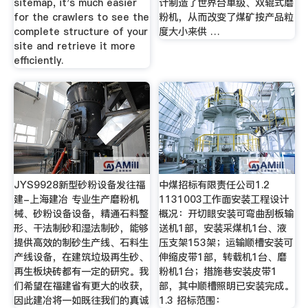
sitemap, it's much easier
计制造了世界台单级、双辊式磨
for the crawlers to see the
粉机，从而改变了煤矿按产品粒
complete structure of your
度大小来供 …
site and retrieve it more
efficiently.
JYS9928新型砂粉设备发往福
中煤招标有限责任公司1.2
建-上海建冶 专业生产磨粉机
1131003工作面安装工程设计
械、砂粉设备设备，精通石料整
概况：开切眼安装可弯曲刮板输
形、干法制砂和湿法制砂，能够
送机1部，安装采煤机1台、液
提供高效的制砂生产线、石料生
压支架153架；运输顺槽安装可
产线设备，在建筑垃圾再生砂、
伸缩皮带1部，转载机1台、磨
再生板块砖都有一定的研究。我
粉机1台；措施巷安装皮带1
们希望在福建省有更大的收获，
部，其中顺槽照明已安装完成。
因此建冶将一如既往我们的真诚
1.3 招标范围：