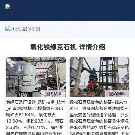
作为专业的 氧化铁绿克石机 制造厂家，我们致力于为您量身
定制高价值的粉体加工系统方案。获取厂家直销报价及技术支
持，请拨打：+8618037793862
氧化铁绿克石机 详情介绍
黄绿石选厂设计_选矿技术_技术
绿松石盘玩变色的秘密-钱来也
_矿道网炉料配比按黄绿石浸出
近日，很多网友都在关注绿松石
精矿占61.54％，氧化铁占
盘玩变色的秘密这个话题，那么
13.68％、铝粉20.51％、萤石
绿松石盘玩变色的秘密具体情况
2.56％、石为1.71％。 每批炉
是怎么样的呢？绿松石盘玩变色
料先在旋转混料器中混合90分
的秘密的相关信息有哪些？下面