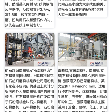
钟，然后装入内衬 镁 砂的钢筒
的内容是小编为大家找到的关于
反应器中，反应器直径3.7米，
绿松石盘玩变色的秘密的信息，
高1.8米，放在圆型的凹坑上
大家一起来看看吧！
面，凹坑用石灰和萤石作内衬，
预先在硅砂床中制备好。
矿石超细磨粉机|矿石磨粉机|矿
雷蒙磨,雷蒙磨粉机-磨粉机|立
石超细磨|超细磨-上海科利瑞克
磨|石料设备|超细磨机|石料磨粉
矿石超细磨粉机是我公司磨粉机
机 雷蒙磨又称雷蒙磨粉机，英
专家在市场调研的基础上统计分
文全称：Raymond mill。适用
析国内外大量磨粉机用户的使用
各种矿粉制备、煤粉制备，比如
情况。矿石超细磨粉机广泛应用
生料矿、石膏矿、煤炭等材料的
于石粉磨机也叫石头粉磨机、矿
细粉加工。 雷蒙磨磨粉机主要
石粉磨机、石料粉磨机、石粉磨
适用于冶金、建材、化工、矿山