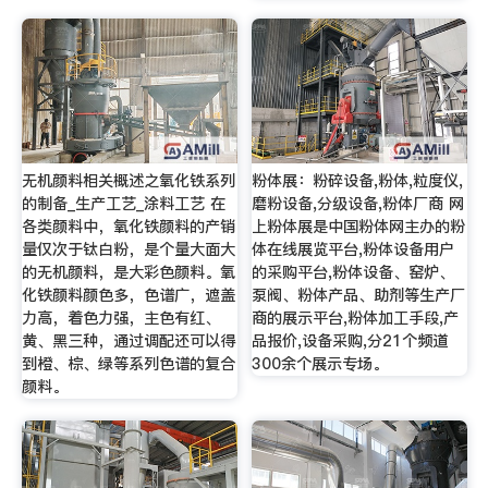
无机颜料相关概述之氧化铁系列
粉体展：粉碎设备,粉体,粒度仪,
的制备_生产工艺_涂料工艺 在
磨粉设备,分级设备,粉体厂商 网
各类颜料中，氧化铁颜料的产销
上粉体展是中国粉体网主办的粉
量仅次于钛白粉，是个量大面大
体在线展览平台,粉体设备用户
的无机颜料，是大彩色颜料。氧
的采购平台,粉体设备、窑炉、
化铁颜料颜色多，色谱广，遮盖
泵阀、粉体产品、助剂等生产厂
力高，着色力强，主色有红、
商的展示平台,粉体加工手段,产
黄、黑三种，通过调配还可以得
品报价,设备采购,分21个频道
到橙、棕、绿等系列色谱的复合
300余个展示专场。
颜料。