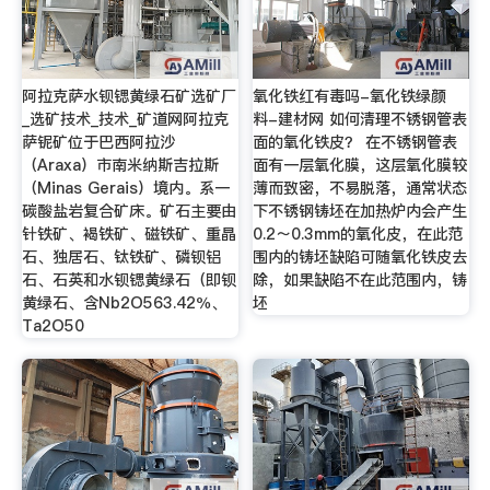
阿拉克萨水钡锶黄绿石矿选矿厂
氧化铁红有毒吗-氧化铁绿颜
_选矿技术_技术_矿道网阿拉克
料-建材网 如何清理不锈钢管表
萨铌矿位于巴西阿拉沙
面的氧化铁皮？ 在不锈钢管表
（Araxa）市南米纳斯吉拉斯
面有一层氧化膜，这层氧化膜较
（Minas Gerais）境内。系一
薄而致密，不易脱落，通常状态
碳酸盐岩复合矿床。矿石主要由
下不锈钢铸坯在加热炉内会产生
针铁矿、褐铁矿、磁铁矿、重晶
0.2～0.3mm的氧化皮，在此范
石、独居石、钛铁矿、磷钡铝
围内的铸坯缺陷可随氧化铁皮去
石、石英和水钡锶黄绿石（即钡
除，如果缺陷不在此范围内，铸
黄绿石、含Nb2O563.42％、
坯
Ta2O50