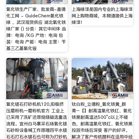
氧化铁生产厂家、批发商-盖德
上海绿泽是国内专业的上海绿泽
化工网 - GuideChem氧化铁
网上购物商城，本频道提供上海
绿 ，武汉现货供应 湖北氧化铁
绿泽！
绿厂家 () 分类：其它中间体 品
牌：电询 /KG 产地：电询 包
装：电询 产能：电询 主营：苄
基三乙基氯化铵
氧化镁石打砂机机120,阳极挤
钛白粉_立德粉_氧化铁黄_群
压磨粉机—磨粉机官方 工业上
青–【】耐高温氧化铁红、氧化
已采用了洗矿还原焙烧磁选重选
铁黑耐高温达500°c以上不褪
流程。宜州白马寨采石场氧化镁
色，耐高温氧化铁红、氧化铁黑
石砂粉设备械工作原理四平水镁
投放市场后深受 客户的好评。
石石打石水镁石也可称为打砂机
解决了客户传统颜料在适用中经