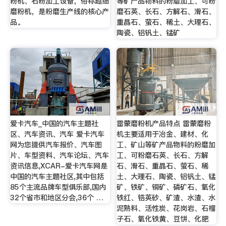
粉机、石粉加工设备，俗称超细
等矿产品物料的粉磨加工、可粉
磨粉机，是粉磨生产线的核心产
磨石英、长石、方解石、滑石、
品。
重晶石、萤石、稀土、大理石、
陶瓷、铝钒土、锰矿
爱卡汽车_中国的汽车主题社
雷蒙磨粉机产品特点 雷蒙磨粉
区、汽车资讯、汽车 爱卡汽车
机主要适用于冶金、建材、化
网为您提供汽车报价、汽车图
工、矿山等矿产品物料的粉磨加
片、车型资料、汽车论坛、汽车
工、可粉磨石英、长石、方解
资讯信息,XCAR-爱卡汽车网是
石、滑石、重晶石、萤石、稀
中国的汽车主题社区,其中包括
土、大理石、陶瓷、铝钒土、锰
85个主流品牌车型俱乐部,国内
矿、铁矿、铜矿、磷矿石、氧化
32个省市和地区分会,36个 …
铁红、锆英砂、矿渣、水渣、水
泥熟料、活性炭、花岗岩、石榴
子石、氧化铁黄、豆饼、化肥