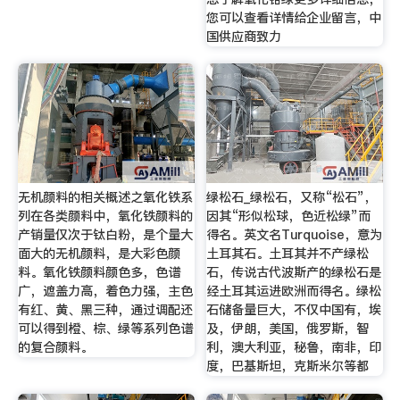
您可以查看详情给企业留言，中
国供应商致力
无机颜料的相关概述之氧化铁系
绿松石_绿松石，又称“松石”，
列在各类颜料中，氧化铁颜料的
因其“形似松球，色近松绿”而
产销量仅次于钛白粉，是个量大
得名。英文名Turquoise，意为
面大的无机颜料，是大彩色颜
土耳其石。土耳其并不产绿松
料。氧化铁颜料颜色多，色谱
石，传说古代波斯产的绿松石是
广，遮盖力高，着色力强，主色
经土耳其运进欧洲而得名。绿松
有红、黄、黑三种，通过调配还
石储备量巨大，不仅中国有，埃
可以得到橙、棕、绿等系列色谱
及，伊朗，美国，俄罗斯，智
的复合颜料。
利，澳大利亚，秘鲁，南非，印
度，巴基斯坦，克斯米尔等都